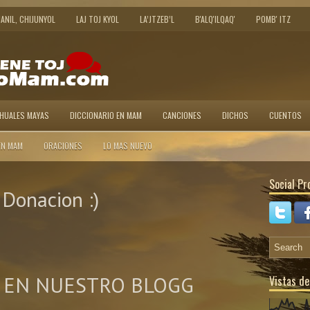
JANIL, CHIJUNYOL
LAJ TOJ KYOL
LA’JTZEB’L
B'ALQ'ILQAQ'
POMB' ITZ
AHUALES MAYAS
DICCIONARIO EN MAM
CANCIONES
DICHOS
CUENTOS
EN MAM
ORACIONES
LO MAS NUEVO
Social Pro
Donacion :)
 EN NUESTRO BLOGG
Vistas de