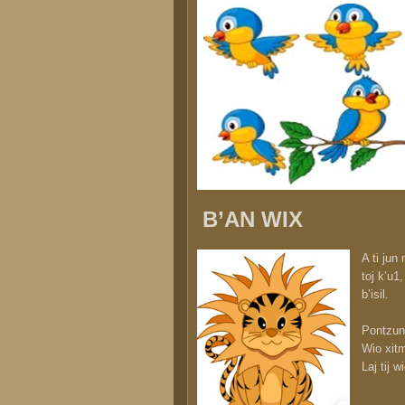
B’AN WIX
A ti jun
toj k’u1,
b’isil
Pontzun 
Wio xitm
Laj tij w