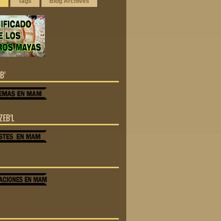
r
Tags
Blog Archives
B’
ZEB’L