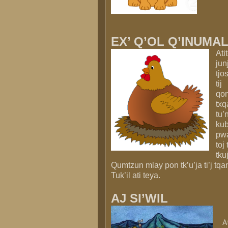
EX’ Q’OL Q’INUMA
Ati
jun
tjo
tij
qon
txq
tu’
kub
pw
toj
tkuj
Qumtzun mlay pon tk’u’ja ti’j tqa
Tuk’il ati teya.
AJ SI’WIL
A