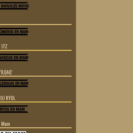
 ITZ
'ILQAQ'
TOJ KYOL
n Mam