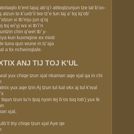
txitaqlo b’ent lajuj ab’q’i atitoqtzunjun tze tal b’ox-
q atzun to k’uxb’il txe tz’e tun taj a’ toj tq’ob’
’xtzun xi tb’inju jun q’oj
oj toj wi’yj wx xi tb’i’n
quntzin chin q’wel tb’ y-
iya kun kuxmqine ex mixti
le tuna qun wune in tz’aja
’al a tix nchwinqlale.
TIX ANJ TIJ TOJ K’UL
wal yux chiqe tzun xjal nkaman aqe xjal qa in chi
n
atnix yux aqe tzin Aj tzun tul kal okx aj tul k’wal
’x
 tiqun tzun tu’n tpaj nyon tej b’os toq lob’j yux lk
un
an xjal.
ulb’il triy chiqe tzun xjal Aye qe
n