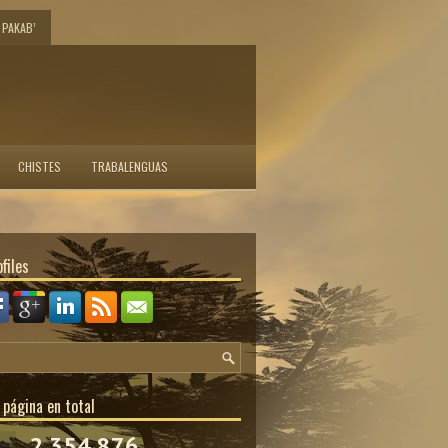
PAKAB’
CHISTES
TRABALENGUAS
files
 página en total
2,354,876