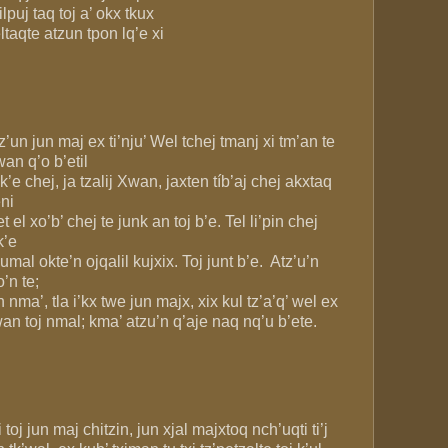
’ilpuj taq toj a’ okx tkux
ltaqte atzun tpon lq’e xi
z’un jun maj ex ti’nju’ Wel tchej tmanj xi tm’an te
an q’o b’etil
’k’e chej, ja tzalij Xwan, jaxten tíb’aj chej akxtaq
ni
et el xo’b’ chej te junk an toj b’e. Tel li’pin chej
k’e
pumal okte’n ojqalil kujxix. Toj junt b’e. Atz’u’n
o’n te;
n nma’, tla i’kx twe jun majx, xix kul tz’a’q’ wel ex
an toj nmal; kma’ atzu’n q’aje naq nq’u b’ete.
i toj jun maj chitzin, jun xjal majxtoq nch’uqti ti’j