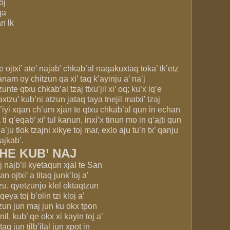
oj
qa
an lk
e ojtxi’ ate’ najab’ chkab’al naqakuxtaq toka’ tk’etz
anam oy chitzun qa xi’ taq k’ayinju a’ na’j
zunte qtxu chkab’al tzaj ttxu’jil xi’ oq; ku’x lq’e
xtzu’ kub’ni atzun jataq taya tnejil matxi’ tzaj
’iyi xqan ch’um xjan te qtxu chkab’al qun in echan
 ti q’eqab’ xi’ tul kanun, inxi’x tinun mo in q’ajti qun
a’ju tlok tzajni xikye toj mar, exlo aju tu’n tx’ qanju
 ajkab’.
CHE KUB’ NAJ
j najb’il kyetaqun xjal te San
an ojtxi’ a titaq junk’loj a’
zu, qyetzunjo klel oktaqtzun
 qeya toj b’olin tzi kloj a’
zun jun maj jun ku okx tpon
unil, kub’ qe okx xi kayin toj a’
itaq jun tilb’ilal jun xpot in