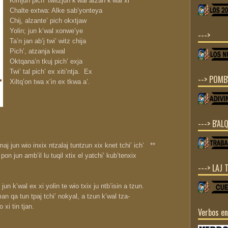
Kimjun pich’ twitzjun k’wal atzan k’wal xi’
Chalte extwa: Alke sab’yonteya
Chij, alzante’ pich okxtjaw
Yolin; jun k’wal xonwe’ye
--->
Ta’n jan ab’j twi’ witz chija
Pich’, atzanja kwal
Oktqana’n tkuj pich’ exja
Twi’ tal pich’ ex xiti’ntja. Ex
--> POMB'
Xiltq’on twa x’in ex tkwa a’.
---> B'ALQ
 maj jun wio inxix ntzalaj tuntzun xix knet tchi’ ich’ **
 pon jun amb’il lu tuqil xtix el yatchi’ kub’tenxix
.
---> LAJ 
jun k’wal ex xi yolin te wio txix ju ntb’isin a tzun.
an qa tun tpaj tchi’ nokyal, a tzun k’wal tza-
io xi tin tjan.
Verbos e