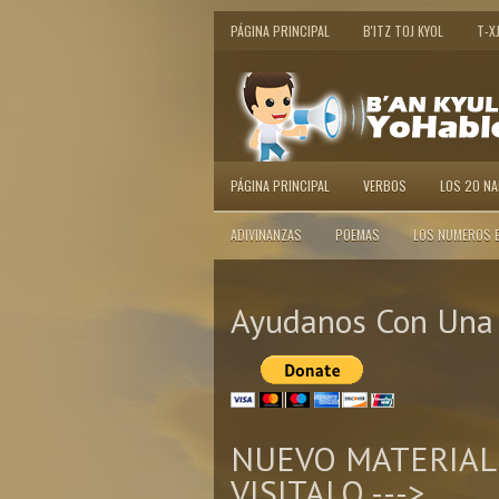
PÁGINA PRINCIPAL
B'ITZ TOJ KYOL
T-X
PÁGINA PRINCIPAL
VERBOS
LOS 20 N
ADIVINANZAS
POEMAS
LOS NUMEROS 
Ayudanos Con Una 
NUEVO MATERIAL
VISITALO --->