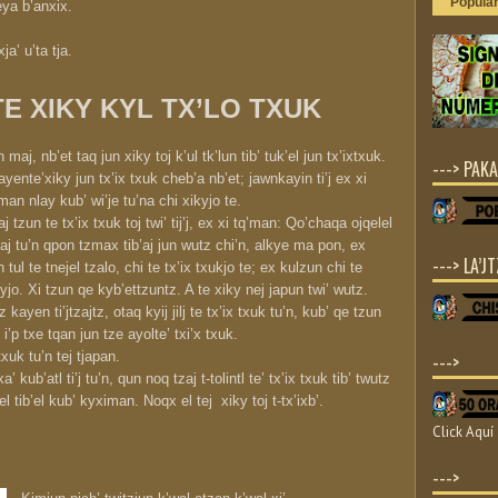
Popula
teya b’anxix.
ja’ u’ta tja.
TE XIKY KYL TX’LO TXUK
 maj, nb’et taq jun xiky toj k’ul tk’lun tib’ tuk’el jun tx’ixtxuk.
---> PAKA
yente’xiky jun tx’ix txuk cheb’a nb’et; jawnkayin ti’j ex xi
man nlay kub’ wi’je tu’na chi xikyjo te.
j tzun te tx’ix txuk toj twi’ tij’j, ex xi tq’man: Qo’chaqa ojqelel
’aj tu’n qpon tzmax tib’aj jun wutz chi’n, alkye ma pon, ex
---> LA’JT
n tul te tnejel tzalo, chi te tx’ix txukjo te; ex kulzun chi te
yjo. Xi tzun qe kyb’ettzuntz. A te xiky nej japun twi’ wutz.
z kayen ti’jtzajtz, otaq kyij jilj te tx’ix txuk tu’n, kub’ qe tzun
 i’p txe tqan jun tze ayolte’ txi’x txuk.
 txuk tu’n tej tjapan.
--->
’ kub’atl ti’j tu’n, qun noq tzaj t-tolintl te’ tx’ix txuk tib’ twutz
el tib’el kub’ kyximan. Noqx el tej xiky toj t-tx’ixb’
.
Click Aquí
--->