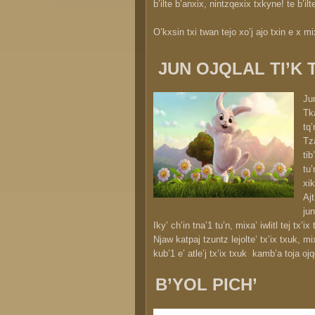
b’ilte b’anxix, nintzqexix txkyne! te b’il
O’kxsin txi twan tejo xo’j ajo txin e x mix
JUN OJQLAL TI’K 
Jun
Tka
tq’
Tza
tib
tu’
xik
Ajt
jun
Iky’ ch’in tna’1 tu’n, mixa’ iwlitl tej tx’ix
Njaw katpaj tzuntz lejolte’ tx’ix txuk, mixa
kub’1 e’ atle’j tx’ix txuk kamb’a toja ojq
B’YOL PICH’