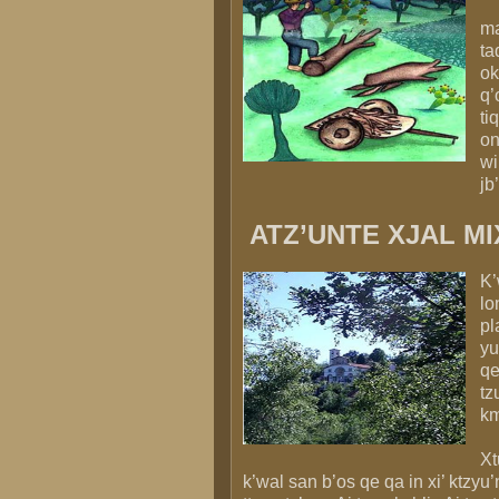
ma
ta
ok
q’
ti
on
wi
jb
ATZ’UNTE XJAL MIX
K’
lo
pl
yu
qe
tz
km
Xt
k’wal san b’os qe qa in xi’ ktzyu’