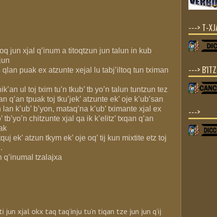
---> T-X
L
toq jun xjal q’inum a titoqtzun jun talun in kub
jun
---> B'IT
s qlan puak ex atzunte xejal lu tabj’iltoq tun tximan
ik’an ul toj txim tu’n tkub’ tb yo’n talun tuntzun tez
an q’an tpuak toj tku’jek’ atzunte ek’ oje k’ub’san
n lan k’ub’ b’yon, mataq’na k’ub’ tximante xjal ex
--->
’ tb’yo’n chitzunte xjal qa ik k’elitz’ txqan q’an
ak
 tquj ek’ atzun tkym ek’ oje oq’ tij kun mixtite etz toj
.
n q’inumal tzalajxa
ti jun xjal okx taq taq’inju tu’n tiqan tze jun jun q’ij