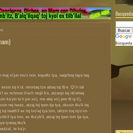
Busqueda
m)
 mam)
Búsqueda 
n maj xi’jun mu’x txin, kayeltz tya, naqchoq taya taq
, exsin toj k’ul, nimxtaq tze attaq toj tb’e. Q’i’n tal
i’l ex nchmon b’ech ntojil b’e, atzanjo tej nb’ettaq
zin ka’yin tu’n jun xo’j, me atej xo’j pon tk’uj ti’j,
xsin nej twutz, atzaj tej tpon tja tya, okxsin tku’k tej
j toj twatb’il ex toj txo’wj tya txin, oktzin toq tq’o’xn-
chb’il tya txin, ex tka’yb’il, atzaj tej tpon txin tja tya,
nya tyataq tku’k
twutza!, te ka’y-