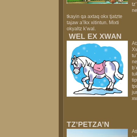
tz
ne
tkayin qa axtaq okx tjatzte
tajaw a’lkx xitintun. Mixti
okyaltz k’wal.
WEL EX XWAN
At
Xw
tu
ne
b’
tu
ti
tp
ju
xw
TZ’PETZA’N
At