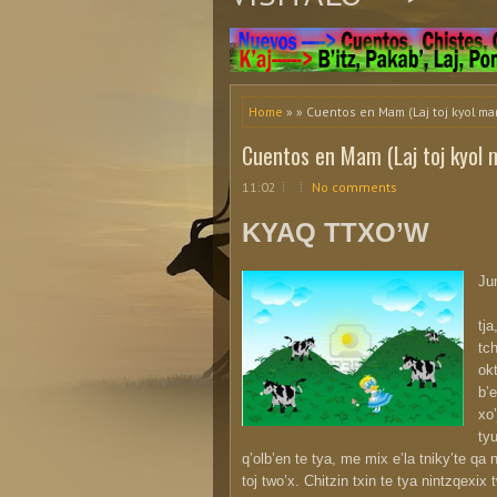
Home
» » Cuentos en Mam (Laj toj kyol ma
Cuentos en Mam (Laj toj kyol
11:02
No comments
KYAQ TTXO’W
Ju
tja
tch
okt
b’e
xo’
tyu
q’olb’en te tya, me mix e’la tniky’te qa 
toj two’x. Chitzin txin te tya nintzqexix 