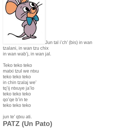
Jun tal i’ch’ (bis) in wan
tzalani, in wan tzu chix
in wan wab’j, in wan jal.
Teko teko teko
matxi tzul we ntxu
teko teko teko
in chin tzalaj we’
tq’ij ntxuye ja’lo
teko teko teko
qo’qe b’in te
teko teko teko
jun te’ qtxu ati.
PATZ (Un Pato)