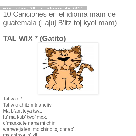
miércoles, 26 de febrero de 2014
10 Canciones en el idioma mam de
guatemala (Lajuj B'itz toj kyol mam)
TAL WIX * (Gatito)
Tal wio, *
Tal wio chitzin tnanejiy,
Ma b’ant teya twa,
lu’ ma kub’ two’ mex,
q’manxa te nana mi chin
wanwe jalen, mo’chinx toj chnab’,
ma chinxa’ b’ixil.