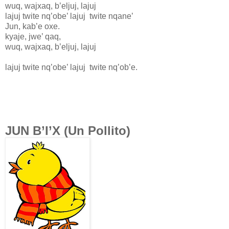
wuq, wajxaq, b’eljuj, lajuj
lajuj twite nq’obe’ lajuj twite nqane’
Jun, kab’e oxe.
kyaje, jwe’ qaq,
wuq, wajxaq, b’eljuj, lajuj
lajuj twite nq’obe’ lajuj twite nq’ob’e.
JUN B’I’X (Un Pollito)