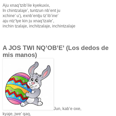
Aju xnaq’tzib’ile kyekuxix,
In chintzalaje’, tuntzun nb’ent ju
xchine’ u’j, exnb’entju tz’ib’ine’
aju ntz’tye kin ju xnaq’tzale’,
inchin tzalaje, inchitzalaje, inchintzalaje
A JOS TWI NQ’OB’E’ (Los dedos de
mis manos)
Jun, kab’e oxe,
kyaje, jwe’ qaq,