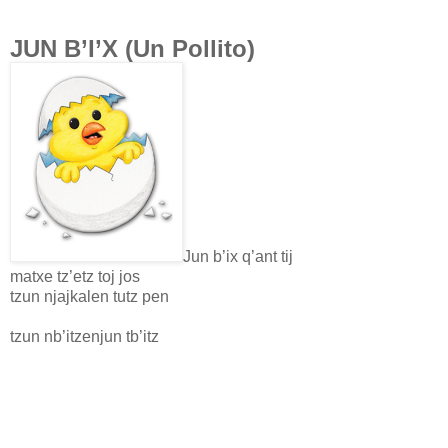
JUN B’I’X (Un Pollito)
Jun b’ix q’ant tij
matxe tz’etz toj jos
tzun njajkalen tutz pen
tzun nb’itzenjun tb’itz