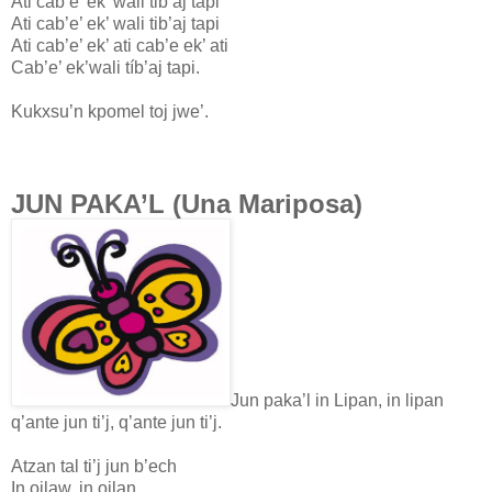
Ati cab’e’ ek’ wali tib’aj tapi
Ati cab’e’ ek’ wali tib’aj tapi
Ati cab’e’ ek’ ati cab’e ek’ ati
Cab’e’ ek’wali tíb’aj tapi.
Kukxsu’n kpomel toj jwe’.
JUN PAKA’L (Una Mariposa)
Jun paka’l in Lipan, in lipan
q’ante jun ti’j, q’ante jun ti’j.
Atzan tal ti’j jun b’ech
In ojlaw, in ojlan,