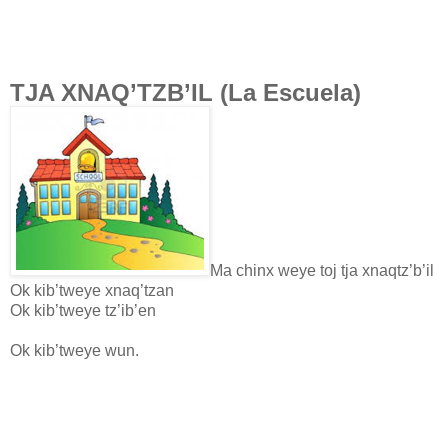
TJA XNAQ’TZB’IL (La Escuela)
Ma chinx weye toj tja xnaqtz’b’il
Ok kib’tweye xnaq’tzan
Ok kib’tweye tz’ib’en
Ok kib’tweye wun.