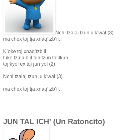
Nchi tzalaj tzunju k’wal (3)
ma chex toj tja xnaq’tzb’il.
K’oke toj xnaq’tzb’il
tuke tzalajb’il tun tzun tb’itkun
toj kyol ex toj jun yol (2)
Nchi tzalaj tzun ju k’wal (3)
ma chex toj tja xnaq’tzb’il.
JUN TAL ICH’ (Un Ratoncito)