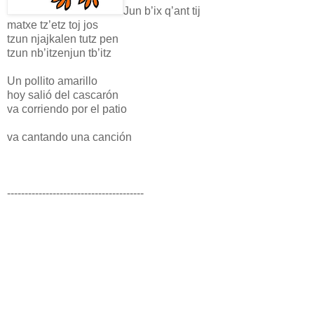
Jun b’ix q’ant tij
matxe tz’etz toj jos
tzun njajkalen tutz pen
tzun nb’itzenjun tb’itz
Un pollito amarillo
hoy salió del cascarón
va corriendo por el patio
va cantando una canción
---------------------------------------