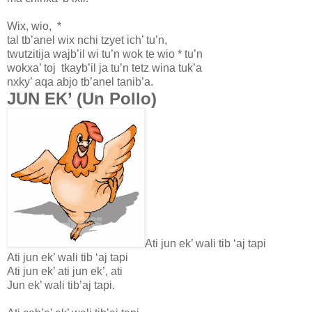
Wix, wio, *
tal tb’anel wix nchi tzyet ich’ tu’n,
twutzitija wajb’il wi tu’n wok te wio * tu’n
wokxa’ toj tkayb’il ja tu’n tetz wina tuk’a
nxky’ aqa abjo tb’anel tanib’a.
JUN EK’ (Un Pollo)
Ati jun ek’ wali tib ‘aj tapi
Ati jun ek’ wali tib ‘aj tapi
Ati jun ek’ ati jun ek’, ati
Jun ek’ wali tib’aj tapi.