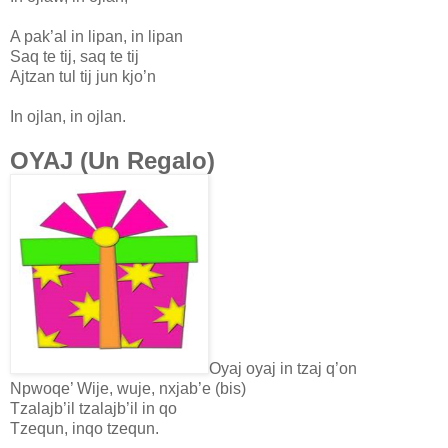
A pak’al in lipan, in lipan
Saq te tij, saq te tij
Ajtzan tul tij jun kjo’n
In ojlan, in ojlan.
OYAJ (Un Regalo)
Oyaj oyaj in tzaj q’on
Npwoqe’ Wije, wuje, nxjab’e (bis)
Tzalajb’il tzalajb’il in qo
Tzequn, inqo tzequn.