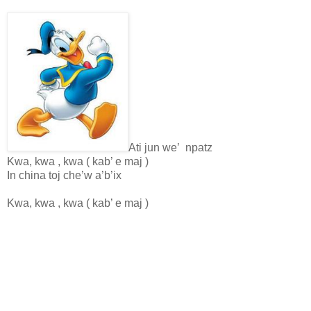
Ati jun we’ npatz
Kwa, kwa , kwa ( kab’ e maj )
In china toj che’w a’b’ix
Kwa, kwa , kwa ( kab’ e maj )