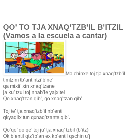
QO’ TO TJA XNAQ’TZB’IL B’ITZIL
(Vamos a la escuela a cantar)
Ma chinxe toj tja xnaq’tzb’il
timtzim tb’ant ntzi’b’ne’
qa mixti’ xin xnaq’tzane
ja ku’ tzul toj nnab’le yajxitel
Qo xnaq’tzan qib’, qo xnaq’tzan qib’
Toj te’ tja xnaq’tzb’il nb’enti
qkyaqlix tun qxnaq’tzante qib’.
Qo’qe’ qo’qe’ toj ju’ tja xnaq’ tzbil (b’itz)
Ok b’entil qtz’ib’an ex kb’entil qschin u’j