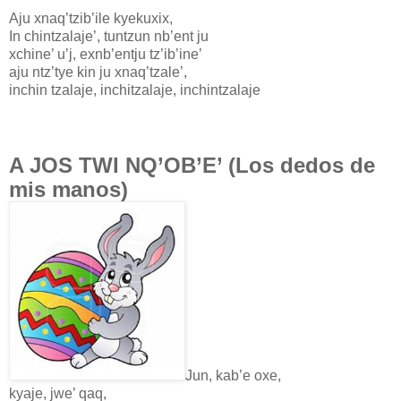
Aju xnaq’tzib’ile kyekuxix,
In chintzalaje’, tuntzun nb’ent ju
xchine’ u’j, exnb’entju tz’ib’ine’
aju ntz’tye kin ju xnaq’tzale’,
inchin tzalaje, inchitzalaje, inchintzalaje
A JOS TWI NQ’OB’E’ (Los dedos de
mis manos)
Jun, kab’e oxe,
kyaje, jwe’ qaq,