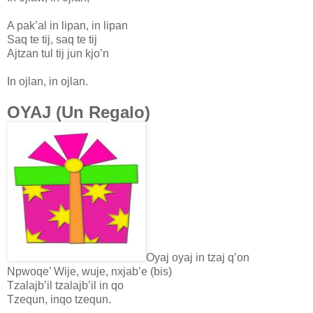
A pak’al in lipan, in lipan
Saq te tij, saq te tij
Ajtzan tul tij jun kjo’n
In ojlan, in ojlan.
OYAJ (Un Regalo)
Oyaj oyaj in tzaj q’on
Npwoqe’ Wije, wuje, nxjab’e (bis)
Tzalajb’il tzalajb’il in qo
Tzequn, inqo tzequn.