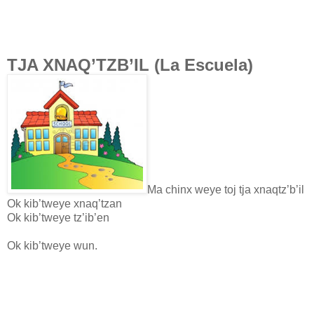
TJA XNAQ’TZB’IL (La Escuela)
Ma chinx weye toj tja xnaqtz’b’il
Ok kib’tweye xnaq’tzan
Ok kib’tweye tz’ib’en
Ok kib’tweye wun.