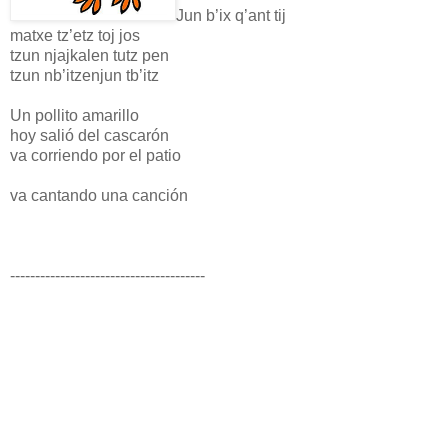
Jun b’ix q’ant tij
matxe tz’etz toj jos
tzun njajkalen tutz pen
tzun nb’itzenjun tb’itz
Un pollito amarillo
hoy salió del cascarón
va corriendo por el patio
va cantando una canción
---------------------------------------