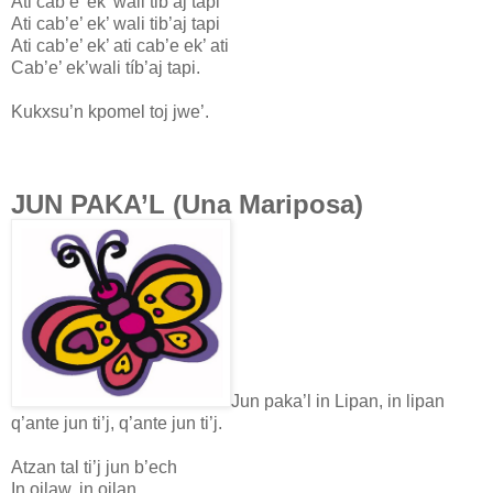
Ati cab’e’ ek’ wali tib’aj tapi
Ati cab’e’ ek’ wali tib’aj tapi
Ati cab’e’ ek’ ati cab’e ek’ ati
Cab’e’ ek’wali tíb’aj tapi.
Kukxsu’n kpomel toj jwe’.
JUN PAKA’L (Una Mariposa)
Jun paka’l in Lipan, in lipan
q’ante jun ti’j, q’ante jun ti’j.
Atzan tal ti’j jun b’ech
In ojlaw, in ojlan,