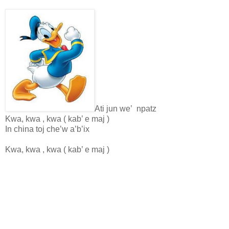
Ati jun we’ npatz
Kwa, kwa , kwa ( kab’ e maj )
In china toj che’w a’b’ix
Kwa, kwa , kwa ( kab’ e maj )