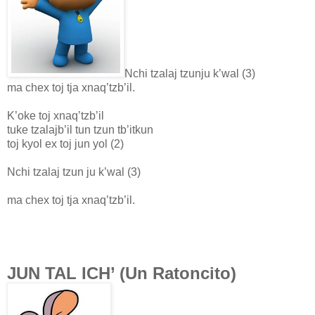
Nchi tzalaj tzunju k’wal (3)
ma chex toj tja xnaq’tzb’il.
K’oke toj xnaq’tzb’il
tuke tzalajb’il tun tzun tb’itkun
toj kyol ex toj jun yol (2)
Nchi tzalaj tzun ju k’wal (3)
ma chex toj tja xnaq’tzb’il.
JUN TAL ICH’ (Un Ratoncito)