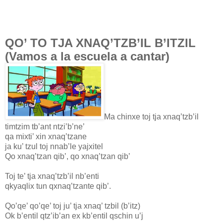
QO’ TO TJA XNAQ’TZB’IL B’ITZIL
(Vamos a la escuela a cantar)
Ma chinxe toj tja xnaq’tzb’il
timtzim tb’ant ntzi’b’ne’
qa mixti’ xin xnaq’tzane
ja ku’ tzul toj nnab’le yajxitel
Qo xnaq’tzan qib’, qo xnaq’tzan qib’
Toj te’ tja xnaq’tzb’il nb’enti
qkyaqlix tun qxnaq’tzante qib’.
Qo’qe’ qo’qe’ toj ju’ tja xnaq’ tzbil (b’itz)
Ok b’entil qtz’ib’an ex kb’entil qschin u’j