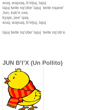
wuq, wajxaq, b’eljuj, lajuj
lajuj twite nq’obe’ lajuj twite nqane’
Jun, kab’e oxe.
kyaje, jwe’ qaq,
wuq, wajxaq, b’eljuj, lajuj
lajuj twite nq’obe’ lajuj twite nq’ob’e.
JUN B’I’X (Un Pollito)