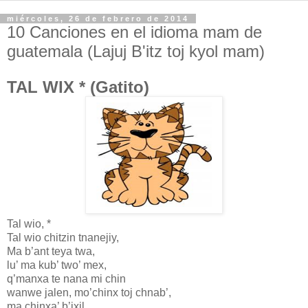
miércoles, 26 de febrero de 2014
10 Canciones en el idioma mam de
guatemala (Lajuj B'itz toj kyol mam)
TAL WIX * (Gatito)
Tal wio, *
Tal wio chitzin tnanejiy,
Ma b’ant teya twa,
lu’ ma kub’ two’ mex,
q’manxa te nana mi chin
wanwe jalen, mo’chinx toj chnab’,
ma chinxa’ b’ixil.