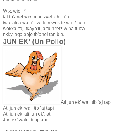
Wix, wio, *
tal tb’anel wix nchi tzyet ich’ tu’n,
twutzitija wajb’il wi tu’n wok te wio * tu’n
wokxa’ toj tkayb’il ja tu’n tetz wina tuk’a
nxky’ aqa abjo tb’anel tanib’a.
JUN EK’ (Un Pollo)
Ati jun ek’ wali tib ‘aj tapi
Ati jun ek’ wali tib ‘aj tapi
Ati jun ek’ ati jun ek’, ati
Jun ek’ wali tib’aj tapi.