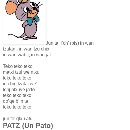
Jun tal i’ch’ (bis) in wan
tzalani, in wan tzu chix
in wan wab’j, in wan jal.
Teko teko teko
matxi tzul we ntxu
teko teko teko
in chin tzalaj we’
tq’ij ntxuye ja’lo
teko teko teko
qo’qe b’in te
teko teko teko
jun te’ qtxu ati.
PATZ (Un Pato)