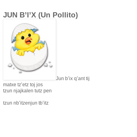
JUN B’I’X (Un Pollito)
Jun b’ix q’ant tij
matxe tz’etz toj jos
tzun njajkalen tutz pen
tzun nb’itzenjun tb’itz