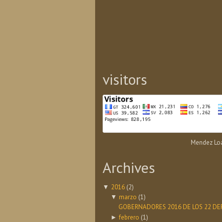
visitors
Mendez Loa
Archives
2016
(2)
▼
marzo
(1)
▼
GOBERNADORES 2016 DE LOS 22 DE
febrero
(1)
►