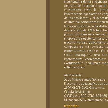
indumentaria de mi investidur
orgasmo de hostigarme por un 
conservarme casto de recata
impertinencia agobiante de enaj
de las petulantes y el pedofíl
adultos. Me porfiaron masoquist
Mis calumniadores surrealistas
desde el año de 1,992 bajo las
por un linchamiento sexual 
improvisaron esotéricamente 
únicamente para perplejarme 
cómplices de mis corresponsa
esotéricamente desde el año 
sexual masoquista pero con 
improvisarme esotéricamente
evolucionó en la calumnia invero
calumniadores.
Atentamente:
Jorge Vinicio Santos Gonzalez,
Documento de identificacion per
1999-01058-0101 Guatemala,
Cédula de Vecindad:
ORDEN: A-1, REGISTRO: 825,466,
Ciudadano de Guatemala de la A
Responder