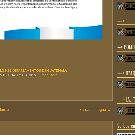
--->
--> POMB'
 LOS 22 DEPARTAMENTOS DE GUATEMALA
---> B'ALQ
 DE GUATEMALA 2016 …
Read More
---> LAJ 
Inicio
Entrada antigua →
Verbos e