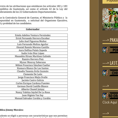
Popula
---> PAKA
---> LA’JT
--->
Click Aquí
--->