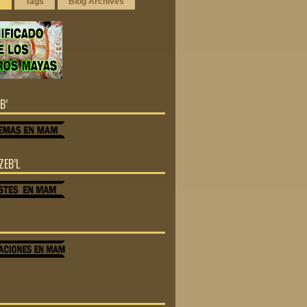
r
Tags
Blog Archives
B’
ZEB’L