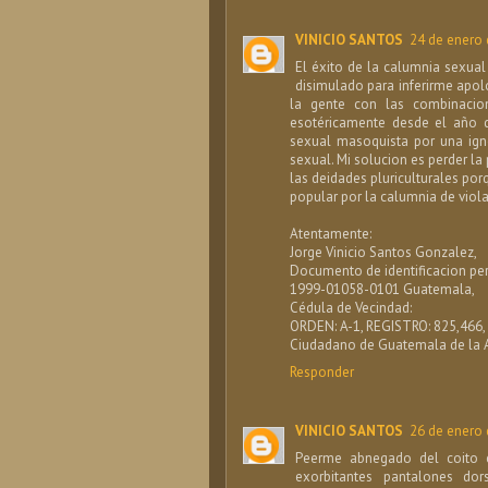
VINICIO SANTOS
24 de enero 
El éxito de la calumnia sexua
disimulado para inferirme apol
la gente con las combinacion
esotéricamente desde el año d
sexual masoquista por una ign
sexual. Mi solucion es perder l
las deidades pluriculturales po
popular por la calumnia de viol
Atentamente:
Jorge Vinicio Santos Gonzalez,
Documento de identificacion per
1999-01058-0101 Guatemala,
Cédula de Vecindad:
ORDEN: A-1, REGISTRO: 825,466,
Ciudadano de Guatemala de la A
Responder
VINICIO SANTOS
26 de enero 
Peerme abnegado del coito c
exorbitantes pantalones do