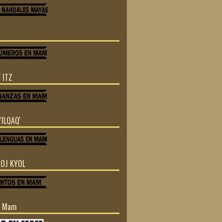
 ITZ
'ILQAQ'
TOJ KYOL
n Mam