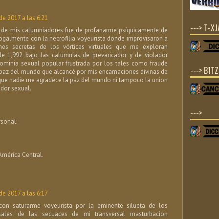
de 2017 a las 6:21
---> T-X
l de mis calumniadores fue de profanarme psíquicamente de
ogalmente con la necrofilia voyeurista donde improvisaron a
es secretas de los vórtices virtuales que me exploran
e 1,992 bajo las calumnias de prevaricador y de violador
ominia sexual popular frustrada por los tales como fraude
---> B'IT
a paz del mundo que alcancé por mis encarnaciones divinas de
rque nadie me agradece la paz del mundo ni tampoco la union
ador sexual.
--->
sonal:
mérica Central.
de 2017 a las 6:17
on saturarme voyeurista por la eminente silueta de los
rsales de las secuaces de mi transversal masturbacion