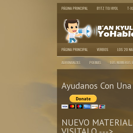
PÁGINA PRINCIPAL
B'ITZ TOJ KYOL
T-X
PÁGINA PRINCIPAL
VERBOS
LOS 20 N
ADIVINANZAS
POEMAS
LOS NUMEROS 
Ayudanos Con Una 
NUEVO MATERIAL
VISITALO --->