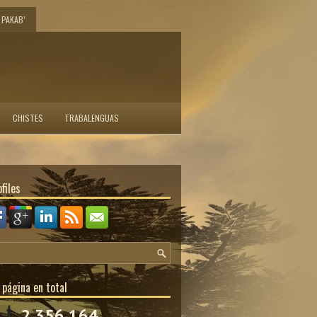
PAKAB’
CHISTES
TRABALENGUAS
files
 página en total
2,356,164