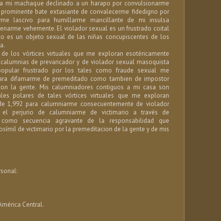
a a mi machaque declinado a un harapo por convulsionarme
prominente bate extasiante de convalecerme fidedigno por
rme lascivo para humillarme mancillante de mi insulsa
enarme vehemente. El violador sexual es un frustrado coital
ico es un objeto sexual de las niñas concupiscentes de los
a.
 de los vórtices virtuales que me exploran esotéricamente
 calumnias de prevaricador y de violador sexual masoquista
popular frustrado por los tales como fraude sexual me
para difamarme de premeditado como tambien de impostor
con la gente. Mis calumniadores contiguos a mi casa son
les polares de tales vórtices virtuales que me exploran
de 1,992 para calumniarme consecuentemente de violador
el perjurio de calumniarme de victimario a través de
 como secuencia agravante de la responsabilidad que
símil de victimario por la premeditacion de la gente y de mis
sonal:
mérica Central.