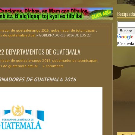
Busqueda
nador de quetzalenango 2016
,
gobernador de totonicapan
,
s de guatemala actual
» GOBERNADORES 2016 DE LOS 22
Búsqueda 
 22 DEPARTAMENTOS DE GUATEMALA
nador de quetzalenango 2016
,
gobernador de totonicapan
,
s de guatemala actual
2 comments
RNADORES DE GUATEMALA 2016