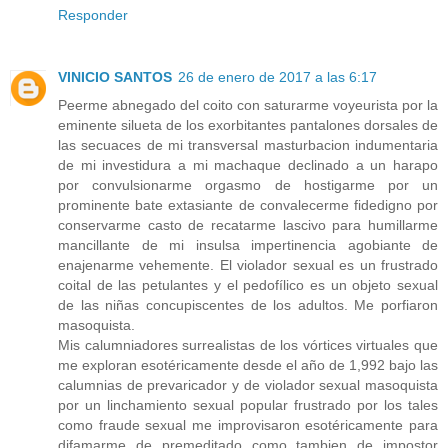
Responder
VINICIO SANTOS
26 de enero de 2017 a las 6:17
Peerme abnegado del coito con saturarme voyeurista por la
eminente silueta de los exorbitantes pantalones dorsales de
las secuaces de mi transversal masturbacion indumentaria
de mi investidura a mi machaque declinado a un harapo
por convulsionarme orgasmo de hostigarme por un
prominente bate extasiante de convalecerme fidedigno por
conservarme casto de recatarme lascivo para humillarme
mancillante de mi insulsa impertinencia agobiante de
enajenarme vehemente. El violador sexual es un frustrado
coital de las petulantes y el pedofílico es un objeto sexual
de las niñas concupiscentes de los adultos. Me porfiaron
masoquista.
Mis calumniadores surrealistas de los vórtices virtuales que
me exploran esotéricamente desde el año de 1,992 bajo las
calumnias de prevaricador y de violador sexual masoquista
por un linchamiento sexual popular frustrado por los tales
como fraude sexual me improvisaron esotéricamente para
difamarme de premeditado como tambien de impostor