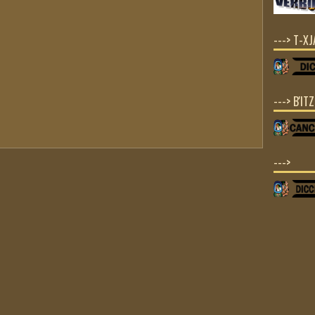
---> T-X
---> B'IT
--->