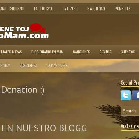
JANIL, CHIJUNYOL
LAJ TOJ KYOL
LA’JTZEB’L
B'ALQ'ILQAQ'
POMB' ITZ
AHUALES MAYAS
DICCIONARIO EN MAM
CANCIONES
DICHOS
CUENTOS
EN MAM
ORACIONES
LO MAS NUEVO
Social Pro
Donacion :)
 EN NUESTRO BLOGG
Vistas de