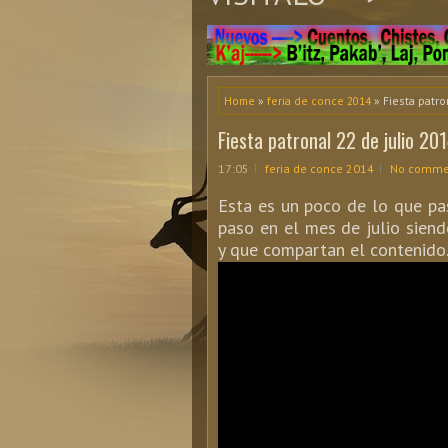
Home
»
feria de conce 2014
» Fiesta patro
Fiesta patronal 22 de julio 20
17:05
feria de conce 2014
No comme
Esta es un poco de lo que pas
paso en el mes de julio sien
y que compartan el contenido