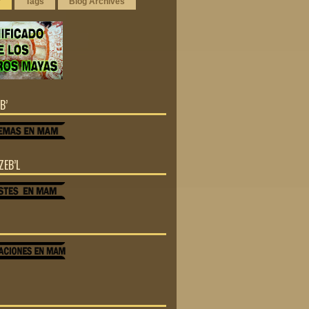
r
Tags
Blog Archives
B’
ZEB’L