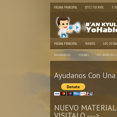
PÁGINA PRINCIPAL
B'ITZ TOJ KYOL
T-X
PÁGINA PRINCIPAL
VERBOS
LOS 20 N
ADIVINANZAS
POEMAS
LOS NUMEROS 
Ayudanos Con Una 
NUEVO MATERIAL
VISITALO --->