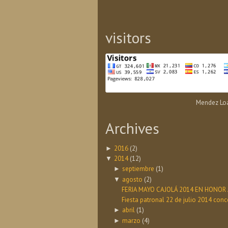
visitors
Mendez Loa
Archives
2016
(2)
►
2014
(12)
▼
septiembre
(1)
►
agosto
(2)
▼
FERIA MAYO CAJOLÁ 2014 EN HONOR 
Fiesta patronal 22 de julio 2014 conc
abril
(1)
►
marzo
(4)
►