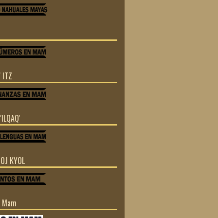
 ITZ
'ILQAQ'
TOJ KYOL
n Mam