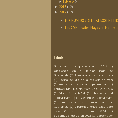
febrero
(4)
►
2013
(12)
►
2012
(12)
►
LOS NÚMEROS DEL 1 AL 500 EN EL
Los 20 Nahuales Mayas en Mam y l
Labels
Gobernador de quetzalenango 2016
(1)
Oraciones en el idioma mam de
Guatemala
(1)
Poema a la madre en mam
(1)
Poema del dia de la escuela en mam
(1)
Poema del dia de la mujer en mam
(1)
VERBOS DEL IDIOMA MAM DE GUATEMALA
(1)
VERBOS EN MAM
(1)
chistes en el
idioma mam
(1)
chistes en el idioma mam.
(1)
cuentos en el idioma mam de
Guatemala
(1)
diferencia entre sacerdote
maya
(1)
feria de conce 2014
(1)
gobernador de peten 2016
(1)
gobernador