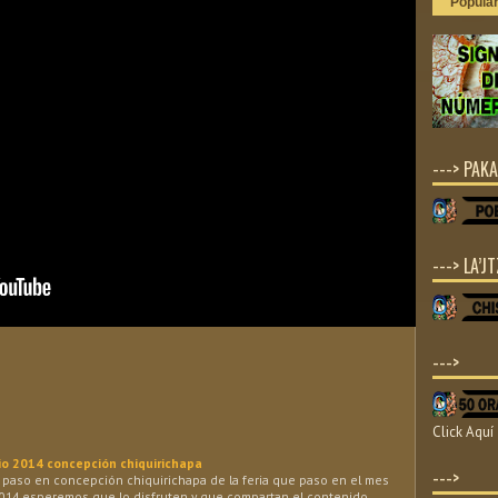
Popula
---> PAKA
---> LA’JT
--->
Click Aquí
lio 2014 concepción chiquirichapa
--->
 paso en concepción chiquirichapa de la feria que paso en el mes
 2014 esperemos que lo disfruten y que compartan el contenido. …