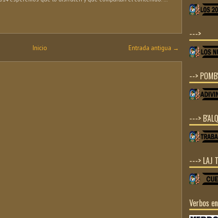
--->
Inicio
Entrada antigua →
--> POMB'
---> B'ALQ
---> LAJ 
Verbos e