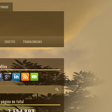
PAKAB’
CHISTES
TRABALENGUAS
files
 página en total
2,354,893