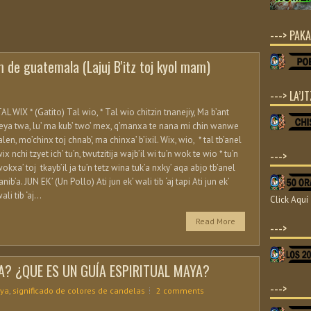
---> PAKA
 de guatemala (Lajuj B'itz toj kyol mam)
---> LA’JT
AL WIX * (Gatito) Tal wio, * Tal wio chitzin tnanejiy, Ma b’ant
eya twa, lu’ ma kub’ two’ mex, q’manxa te nana mi chin wanwe
alen, mo’chinx toj chnab’, ma chinxa’ b’ixil. Wix, wio, * tal tb’anel
ix nchi tzyet ich’ tu’n, twutzitija wajb’il wi tu’n wok te wio * tu’n
--->
okxa’ toj tkayb’il ja tu’n tetz wina tuk’a nxky’ aqa abjo tb’anel
anib’a. JUN EK’ (Un Pollo) Ati jun ek’ wali tib ‘aj tapi Ati jun ek’
ali tib ‘aj...
Click Aquí
Read More
--->
A? ¿QUE ES UN GUÍA ESPIRITUAL MAYA?
--->
ya
,
significado de colores de candelas
2 comments