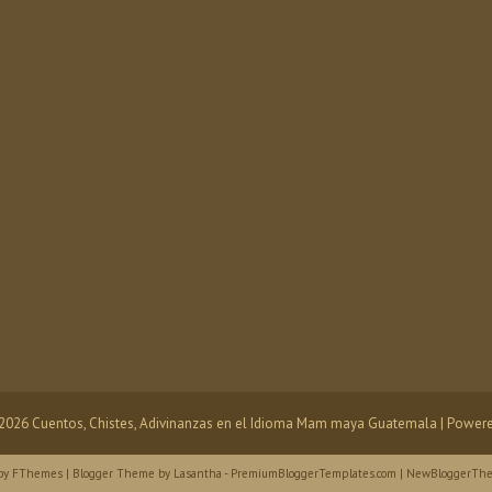
2026
Cuentos, Chistes, Adivinanzas en el Idioma Mam maya Guatemala
| Power
by
FThemes
| Blogger Theme by
Lasantha
-
PremiumBloggerTemplates.com
|
NewBloggerThe