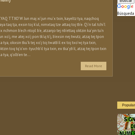
Búsqueda 
YAQ TTXO’W Jun maj xi’jun mu’x txin, kayeltz tya, naqchoq
aya taq tja, exsin toj k’ul, nimxtaq tze attaq toj tb’e. Q’i’n tal tchi’l
x nchmon b’ech ntojil b’e, atzanjo tej nb’ettaq oktzin ka’yin tu’n
un xo’j, me atej xo’j pon tk’uj ti’j, b’exsin nej twutz, atzaj tej tpon
ja tya, okxsin tku’k tej xo’j toj twatb’il ex toj txo’wj tya txin,
ktzin toq tq’o’xn- tyuchb’il tya txin, ex tka’yb’il, atzaj tej tpon txin
ja tya, q’olb’en te...
Read More
Popula