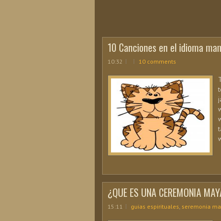
10 Canciones en el idioma mam
10:32
10 comments
T
t
j
w
w
t
w
¿QUE ES UNA CEREMONIA MAY
15:11
guias espirituales
,
seremonia ma