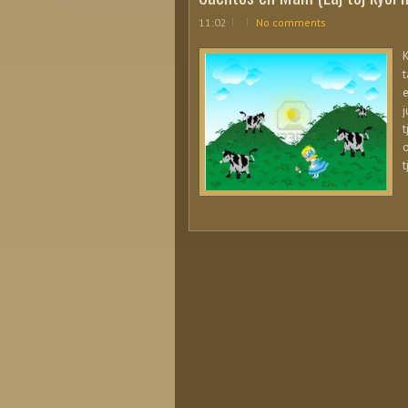
11:02
No comments
K
t
e
j
t
o
t