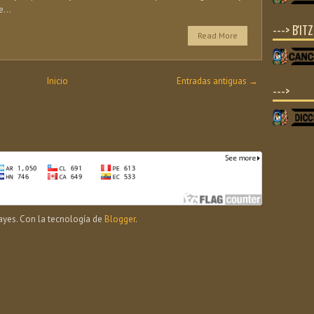
e...
---> B'IT
Read More
Inicio
Entradas antiguas →
--->
yes. Con la tecnología de
Blogger
.