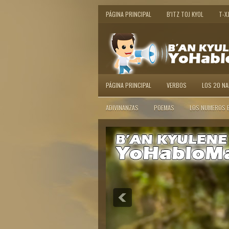
PÁGINA PRINCIPAL
B'ITZ TOJ KYOL
T-X
PÁGINA PRINCIPAL
VERBOS
LOS 20 N
ADIVINANZAS
POEMAS
LOS NUMEROS 