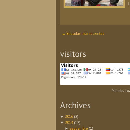
l
← Entradas más recientes
visitors
Mendez Loa
Archives
2016
(2)
►
2014
(12)
▼
septiembre
(1)
►