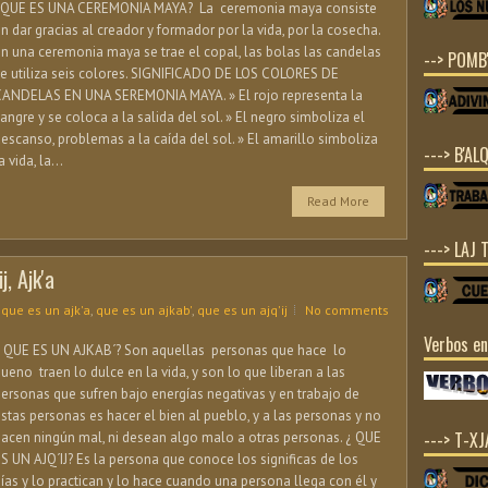
¿QUE ES UNA CEREMONIA MAYA? La ceremonia maya consiste
n dar gracias al creador y formador por la vida, por la cosecha.
n una ceremonia maya se trae el copal, las bolas las candelas
--> POMB'
e utiliza seis colores. SIGNIFICADO DE LOS COLORES DE
CANDELAS EN UNA SEREMONIA MAYA. » El rojo representa la
angre y se coloca a la salida del sol. » El negro simboliza el
escanso, problemas a la caída del sol. » El amarillo simboliza
---> B'ALQ
a vida, la...
Read More
---> LAJ 
j, Ajk'a
,
que es un ajk'a
,
que es un ajkab'
,
que es un ajq'ij
No comments
Verbos e
¿ QUE ES UN AJKAB´? Son aquellas personas que hace lo
ueno traen lo dulce en la vida, y son lo que liberan a las
ersonas que sufren bajo energías negativas y en trabajo de
stas personas es hacer el bien al pueblo, y a las personas y no
---> T-X
acen ningún mal, ni desean algo malo a otras personas. ¿ QUE
S UN AJQ´IJ? Es la persona que conoce los significas de los
ías y lo practican y lo hace cuando una persona llega con él y