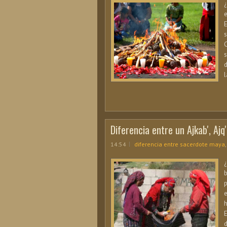
e
E
s
s
d
l
Diferencia entre un Ajkab', Ajq'i
14:54
diferencia entre sacerdote maya
b
p
e
h
E
d