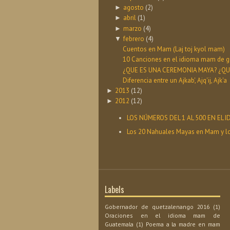
agosto
(2)
►
abril
(1)
►
marzo
(4)
►
febrero
(4)
▼
Cuentos en Mam (Laj toj kyol mam)
10 Canciones en el idioma mam de gu
¿QUE ES UNA CEREMONIA MAYA? ¿QUE 
Diferencia entre un Ajkab', Ajq'ij, Ajk'a
2013
(12)
►
2012
(12)
►
LOS NÚMEROS DEL 1 AL 500 EN EL
Los 20 Nahuales Mayas en Mam y l
Labels
Gobernador de quetzalenango 2016
(1)
Oraciones en el idioma mam de
Guatemala
(1)
Poema a la madre en mam