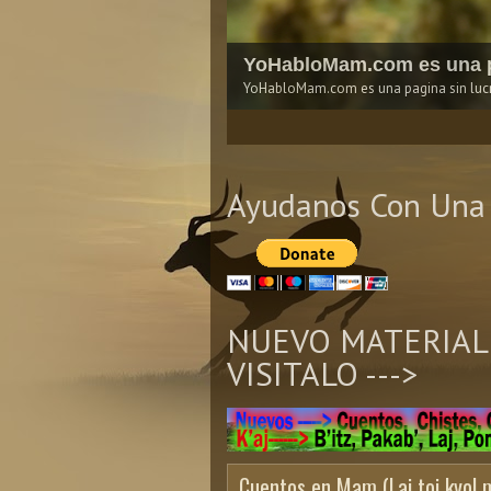
YoHabloMam.com es una p
YoHabloMam.com es una pagina sin lucro
1
2
3
4
5
Ayudanos Con Una 
NUEVO MATERIAL
VISITALO --->
Cuentos en Mam (Laj toj kyol