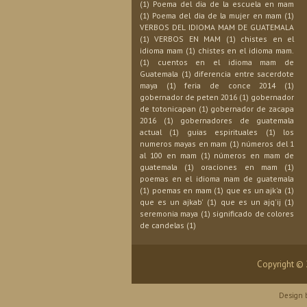
(1)
Poema del dia de la escuela en mam
(1)
Poema del dia de la mujer en mam
(1)
VERBOS DEL IDIOMA MAM DE GUATEMALA
(1)
VERBOS EN MAM
(1)
chistes en el
idioma mam
(1)
chistes en el idioma mam.
(1)
cuentos en el idioma mam de
Guatemala
(1)
diferencia entre sacerdote
maya
(1)
feria de conce 2014
(1)
gobernador de peten 2016
(1)
gobernador
de totonicapan
(1)
gobernador de zacapa
2016
(1)
gobernadores de guatemala
actual
(1)
guias espirituales
(1)
los
numeros mayas en mam
(1)
números del 1
al 100 en mam
(1)
números en mam de
guatemala
(1)
oraciones en mam
(1)
poemas en el idioma mam de guatemala
(1)
poemas en mam
(1)
que es un ajk'a
(1)
que es un ajkab'
(1)
que es un ajq'ij
(1)
seremonia maya
(1)
significado de colores
de candelas
(1)
Copyright ©
Design 