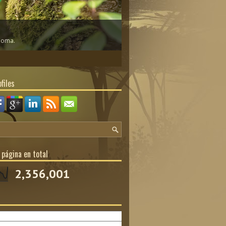
dioma.
files
 página en total
2,356,001