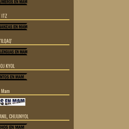
 ITZ
'ILQAQ'
TOJ KYOL
n Mam
JANIL, CHIJUNYOL