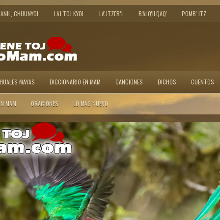
JANIL, CHIJUNYOL
LAJ TOJ KYOL
LA’JTZEB’L
B'ALQ'ILQAQ'
POMB' ITZ
AHUALES MAYAS
DICCIONARIO EN MAM
CANCIONES
DICHOS
CUENTOS
EN MAM
ORACIONES
LO MAS NUEVO