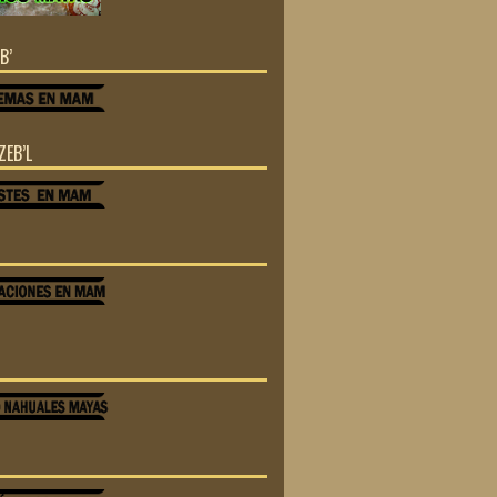
B’
ZEB’L