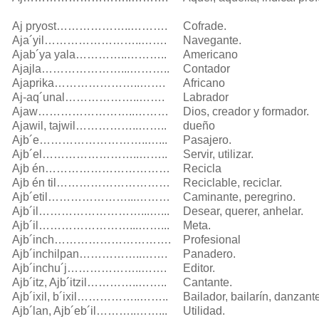
Aj pryost………………..……….
Cofrade.
Aja´yil……………………..…….
Navegante.
Ajab´ya yala…………..………..
Americano
Ajajla…………………...………..
Contador
Ajaprika…………………..…….
Africano
Aj-aq´unal………………..…….
Labrador
Ajaw……………………..………
Dios, creador y formador.
Ajawil, tajwil……………..……..
dueño
Ajb´e………………………..…...
Pasajero.
Ajb´el……………………..……..
Servir, utilizar.
Ajb én……………………………
Recicla
Ajb én til…………………………
Reciclable, reciclar.
Ajb´etil…………………...………
Caminante, peregrino.
Ajb´il………………………...…...
Desear, querer, anhelar.
Ajb´il……………………...……...
Meta.
Ajb´inch………………………….
Profesional
Ajb´inchilpan……………..…….
Panadero.
Ajb´inchu´j………………..…….
Editor.
Ajb´itz, Ajb´itzil…………..……..
Cantante.
Ajb´ixil, b´ixil……………..……..
Bailador, bailarín, danzant
Ajb´lan, Ajb´eb´il………..……...
Utilidad.