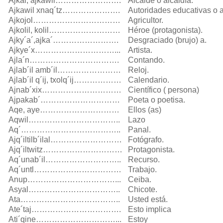
Ajkal, ajkawil…………………….
Alcalde o alcaldía.
Ajkawil xnaq´tz………………….
Autoridades educativas o a
Ajkojol……………………………
Agricultor.
Ajkolil, kolil………………………
Héroe (protagonista).
Ajky´a´,ajka´…………………….
Desgraciado (brujo) a.
Ajkye´x…………………………...
Artista.
Ajla´n…………………………….
Contando.
Ajlab´il amb´il……………………
Reloj.
Ajlab´il q´ij, txolq´ij………………
Calendario.
Ajnab´xix…………………………
Científico ( persona)
Ajpakab´…………………………
Poeta o poetisa.
Aqe, aye…………………………
Ellos (as)
Aqwil……………………………..
Lazo
Aq´………………………………..
Panal.
Ajq´iltilb´ilal………………………
Fotógrafo.
Ajq´iltwitz…………………………
Protagonista.
Aq´unab´il………………………..
Recurso.
Aq´untl……………………………
Trabajo.
Anup……………………………...
Ceiba.
Asyal……………………………..
Chicote.
Ata………………………………..
Usted está.
Ate´taj…………………………….
Esto implica
Ati´qine…………………………...
Estoy