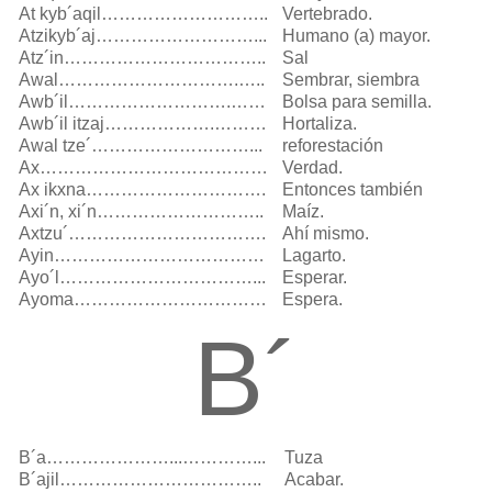
At kyb´aqil………………………..
Vertebrado.
Atzikyb´aj………………………...
Humano (a) mayor.
Atz´in……………………………..
Sal
Awal………………………….…..
Sembrar, siembra
Awb´il……………………….……
Bolsa para semilla.
Awb´il itzaj……………….………
Hortaliza.
Awal tze´………………………...
reforestación
Ax…………………………………
Verdad.
Ax ikxna………………………….
Entonces también
Axi´n, xi´n………………………..
Maíz.
Axtzu´…………………………….
Ahí mismo.
Ayin………………………………
Lagarto.
Ayo´l……………………………...
Esperar.
Ayoma……………………………
Espera.
B´
B´a…………………...…………...
Tuza
B´ajil……………………………..
Acabar.