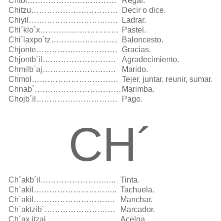
Chtol…………………………….
Regar.
Chitzu……………………………
Decir o dice.
Chiyil…………………………….
Ladrar.
Chi´klo´x…………………………
Pastel.
Chi´laxpo´tz……………………..
Baloncesto.
Chjonte………………………….
Gracias.
Chjontb´il……………………….
Agradecimiento.
Chmilb´aj……………………….
Marido.
Chmol……………………………
Tejer, juntar, reunir, sumar.
Chnab´……………………………
Marimba.
Chojb´il………………………….
Pago.
CH´
Ch´akb´il………………………..
Tinta.
Ch´akil…………………………..
Tachuela.
Ch´akil………………………….
Manchar.
Ch´aktzib´………………………
Marcador.
Ch´ax itzaj………………………
Acelga.