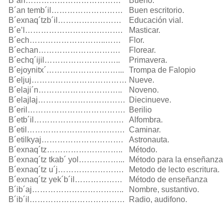
B´an………………………………
Bueno.
B´an temb´il………………………
Buen escritorio.
B´exnaq´tzb´il……………………
Educación vial.
B´e’l……………………………….
Masticar.
B´ech………………………..……
Flor.
B´echan………………………….
Florear.
B´echq´ijil………………………..
Primavera.
B´ejoynitx´………………………...
Trompa de Falopio
B´eljuj………………………………
Nueve.
B´elaji´n…………………………..
Noveno.
B´elajlaj……………………………
Diecinueve.
B´eril……………………………….
Berilio
B´etb´il…………………………….
Alfombra.
B´etil……………………………….
Caminar.
B´etilkyaj………………………….
Astronauta.
B´exnaq´tz………………………..
Método.
B´exnaq´tz tkab´ yol……………...
Método para la enseñanza
B´exnaq´tz u´j…………………….
Metodo de lecto escritura.
B´exnaq´tz yek´b´il………………
Método de enseñanza
B´ib´aj……………………………..
Nombre, sustantivo.
B´ib´il………………………………
Radio, audifono.