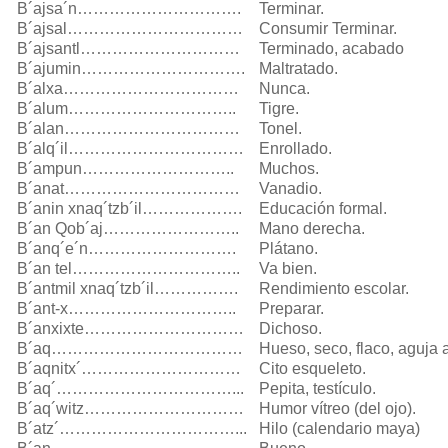
B´ajsa´n………………………….
Terminar.
B´ajsal……………………………
Consumir Terminar.
B´ajsantl…………………………
Terminado, acabado
B´ajumin………………………….
Maltratado.
B´alxa……………………………
Nunca.
B´alum…………………………..
Tigre.
B´alan……………………………
Tonel.
B´alq´il……………………………
Enrollado.
B´ampun………………………..
Muchos.
B´anat……………………………
Vanadio.
B´anin xnaq´tzb´il……………….
Educación formal.
B´an Qob´aj……………………..
Mano derecha.
B´anq´e´n……………………….
Plátano.
B´an tel…………………………..
Va bien.
B´antmil xnaq´tzb´il…………….
Rendimiento escolar.
B´ant-x…………………………..
Preparar.
B´anxixte…………………………
Dichoso.
B´aq………………………………
Hueso, seco, flaco, aguja al
B´aqnitx´…………………………
Cito esqueleto.
B´aq´……………………………...
Pepita, testículo.
B´aq´witz…………………………
Humor vítreo (del ojo).
B´atz´……………………………...
Hilo (calendario maya)