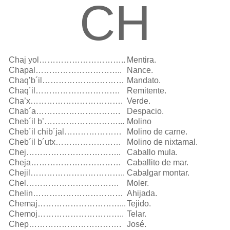
CH
Chaj yol…………………………..
Mentira.
Chapal…………………………..
Nance.
Chaq’b´il…………………………
Mandato.
Chaq´il………………………….
Remitente.
Cha’x…………………………….
Verde.
Chab´a………………………….
Despacio.
Cheb´il b’………………………...
Molino
Cheb´il chib´jal…………………
Molino de carne.
Cheb´il b´utx……………………
Molino de nixtamal.
Chej……………………………..
Caballo mula.
Cheja……………………………
Caballito de mar.
Chejil……………………………..
Cabalgar montar.
Chel…………………………….
Moler.
Chelin……………………………
Ahijada.
Chemaj…………………………...
Tejido.
Chemoj…………………………..
Telar.
Chep…………………………….
José.