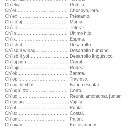
Ch´eky…………………………..
Rodilla.
Ch´el…………………………….
Chocoyo, loro.
Ch´ex ……………………………
Préstamo.
Ch´ilb´aj…………………………
Manía.
Ch´ilil……………………………..
Triturar.
Ch´ip……………………………..
Último hijo.
Ch´ix…………………………….
Espina.
Ch´isb´il…………………………
Desarrollo.
Ch´isb´il winaq…………………..
Desarrollo humano.
Ch´isb´il yol……………………..
Desarrollo lingüístico.
Ch´laj pen……………………….
Corral.
Ch´lajil…………………………..
Rodear.
Ch´ok……………………………
Zanate.
Ch´opil…………………………..
Travieso.
Ch´uqchimb´il………………….
Banda escolar.
Ch´uqb´itzal……………………
Corro.
Ch´uqil…………………………..
Reunir, amontonar, juntar.
Ch´uqlaq´…………………………
Vajilla.
Ch´ut……………………………...
Punta.
Ch´ux……………………………
Costal.
Ch´um…………………………..
Pajon.
Ch´uxan…………………………
Encostalados.