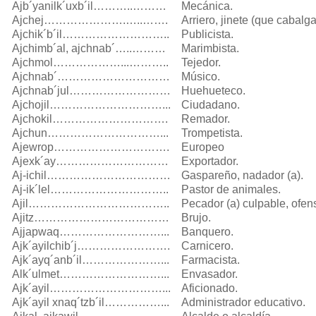
Ajb´yanilk´uxb´il………..………
Mecánica.
Ajchej………………….…..…….
Arriero, jinete (que cabalga
Ajchik´b´il………………………..
Publicista.
Ajchimb´al, ajchnab´…..………
Marimbista.
Ajchmol………………...………..
Tejedor.
Ajchnab´…………………………
Músico.
Ajchnab´jul………………………
Huehueteco.
Ajchojil…………………………...
Ciudadano.
Ajchokil………………………….
Remador.
Ajchun…………………………...
Trompetista.
Ajewrop………………………….
Europeo
Ajexk´ay…………………………
Exportador.
Aj-ichil……………………………
Gaspareño, nadador (a).
Aj-ik´lel…………………………..
Pastor de animales.
Ajil………………………………..
Pecador (a) culpable, ofens
Ajitz………………………………
Brujo.
Ajjapwaq………………………...
Banquero.
Ajk´ayilchib´j…………………….
Carnicero.
Ajk´ayq´anb´il…………………...
Farmacista.
Alk´ulmet………………………...
Envasador.
Ajk´ayil…………………………...
Aficionado.
Ajk´ayil xnaq´tzb´il……………...
Administrador educativo.