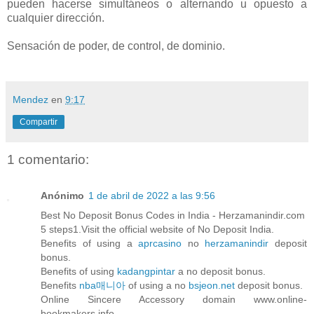
pueden hacerse simultáneos o alternando u opuesto a
cualquier dirección.
Sensación de poder, de control, de dominio.
Mendez
en
9:17
Compartir
1 comentario:
Anónimo
1 de abril de 2022 a las 9:56
Best No Deposit Bonus Codes in India - Herzamanindir.com
5 steps1.Visit the official website of No Deposit India.
Benefits of using a
aprcasino
no
herzamanindir
deposit
bonus.
Benefits of using
kadangpintar
a no deposit bonus.
Benefits
nba매니아
of using a no
bsjeon.net
deposit bonus.
Online Sincere Accessory domain www.online-
bookmakers.info