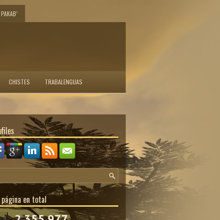
PAKAB’
CHISTES
TRABALENGUAS
files
 página en total
2,355,977