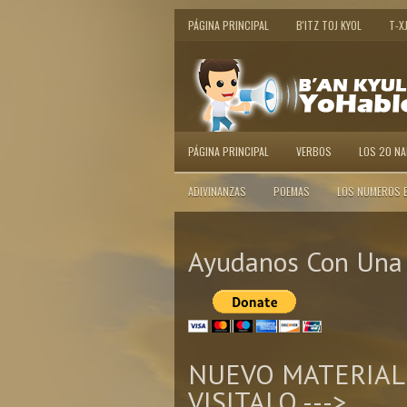
PÁGINA PRINCIPAL
B'ITZ TOJ KYOL
T-X
PÁGINA PRINCIPAL
VERBOS
LOS 20 N
ADIVINANZAS
POEMAS
LOS NUMEROS 
Ayudanos Con Una 
NUEVO MATERIAL
VISITALO --->