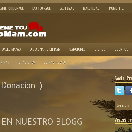
JANIL, CHIJUNYOL
LAJ TOJ KYOL
LA’JTZEB’L
B'ALQ'ILQAQ'
POMB' ITZ
AHUALES MAYAS
DICCIONARIO EN MAM
CANCIONES
DICHOS
CUENTOS
EN MAM
ORACIONES
LO MAS NUEVO
Social Pro
Donacion :)
 EN NUESTRO BLOGG
Vistas de