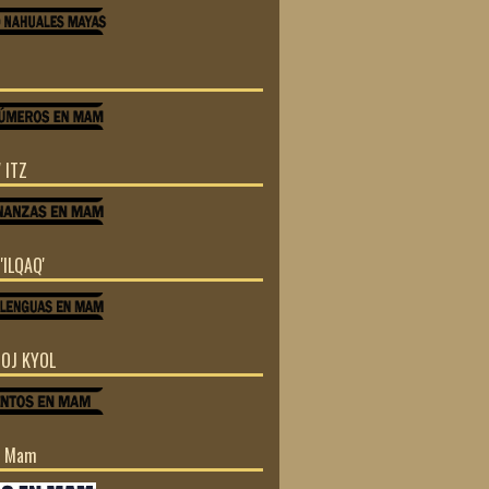
 ITZ
'ILQAQ'
TOJ KYOL
n Mam