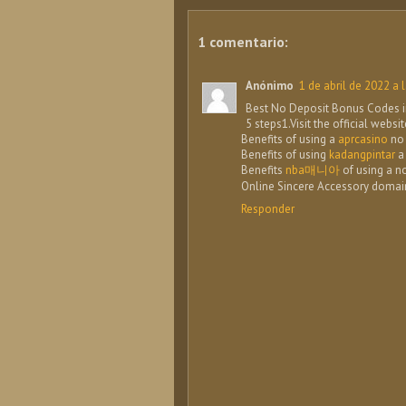
1 comentario:
Anónimo
1 de abril de 2022 a 
Best No Deposit Bonus Codes in
5 steps1.Visit the official websi
Benefits of using a
aprcasino
n
Benefits of using
kadangpintar
a 
Benefits
nba매니아
of using a n
Online Sincere Accessory doma
Responder