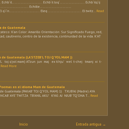
b´il………………………….. Echb´il loq´…………………….. Echb´ilq´ij
…………………………….. Echilte……………………………
l q´i´n………………………….. Eleq …………………………….. El twitz…
Read
ya de Guatemala
eco: K'an Color: Amarillo Orientación: Sur Significado Fuego, red,
ad, cautiverio, centro de la existencia, continuidad de la vida. K'AT
m de Guatemala (LA’STZEB’L TOJ Q'YOL MAM ))
L toj q’yol mam) ATzun jun maj ex ti’nju’ wel t-chej tmanj xi t-
Read More
 Poemas en el idioma Mam de Guatemala
de Guatemala (PAKAB’ TOJ Q’YOL MAM) 1) TXUB’AJ (Madre) AYA
UNCAB’ AYE’ TWITZA TB’ANIL AKU’ KYA’J. AJ NJUB’ TQ’ONA T…
Read
Inicio
Entrada antigua →