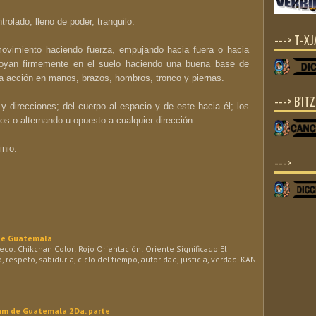
rolado, lleno de poder, tranquilo.
---> T-X
ovimiento haciendo fuerza, empujando hacia fuera o hacia
apoyan firmemente en el suelo haciendo una buena base de
la acción en manos, brazos, hombros, tronco y piernas.
---> B'IT
y direcciones; del cuerpo al espacio y de este hacia él; los
 o alternando u opuesto a cualquier dirección.
inio.
--->
 de Guatemala
o: Chikchan Color: Rojo Orientación: Oriente Significado El
, respeto, sabiduría, ciclo del tiempo, autoridad, justicia, verdad. KAN
Mam de Guatemala 2Da. parte