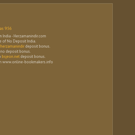
las 9:56
 India - Herzamanindir.com
te of No Deposit India.
o
herzamanindir
deposit bonus.
no deposit bonus.
o
bsjeon.net
deposit bonus.
in www.online-bookmakers.info