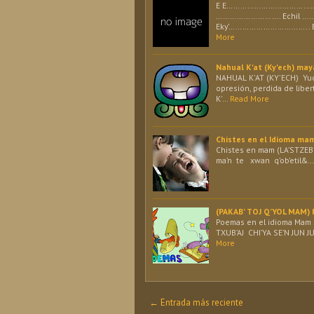
E E………………………………… Ech
………………………. Echil 
Eky’…………………………….. E
More
Nahual K'at (Ky'ech) ma
NAHUAL K'AT (KY'ECH) Yucat
opresión, perdida de libert
K'…
Read More
Chistes en el Idioma ma
Chistes en mam (LA’STZEB’
ma’n te xwan q’ob’etil&…
(PAKAB’ TOJ Q’YOL MAM)
Poemas en el idioma Mam 
TXUB’AJ CHI’YA SE’N JUN J
More
← Entrada más reciente