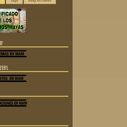
r
Tags
Blog Archives
B’
ZEB’L