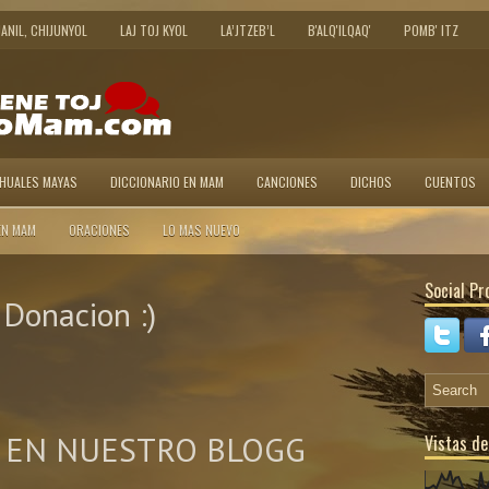
JANIL, CHIJUNYOL
LAJ TOJ KYOL
LA’JTZEB’L
B'ALQ'ILQAQ'
POMB' ITZ
AHUALES MAYAS
DICCIONARIO EN MAM
CANCIONES
DICHOS
CUENTOS
EN MAM
ORACIONES
LO MAS NUEVO
Social Pro
Donacion :)
 EN NUESTRO BLOGG
Vistas de