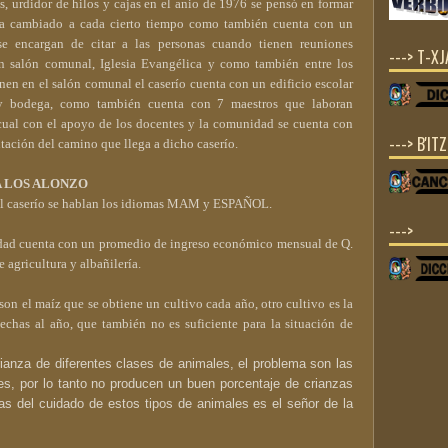
as, urdidor de hilos y cajas en el anio de 1976 se pensó en formar
ha cambiado a cada cierto tiempo como también cuenta con un
 se encargan de citar a las personas cuando tienen reuniones
---> T-X
 salón comunal, Iglesia Evangélica y como también entre los
nen en el salón comunal el caserío cuenta con un edificio escolar
na y bodega, como también cuenta con 7 maestros que laboran
cual con el apoyo de los docentes y la comunidad se cuenta con
---> B'IT
tación del camino que llega a dicho caserío.
A LOS ALONZO
el caserío se hablan los idiomas MAM y ESPAÑOL.
--->
idad cuenta con un promedio de ingreso económico mensual de Q.
 agricultura y albañilería.
son el maíz que se obtiene un cultivo cada año, otro cultivo es la
chas al año, que también no es suficiente para la situación de
rianza de diferentes clases de animales, el problema son las
, por lo tanto no producen un buen porcentaje de crianzas
s del cuidado de estos tipos de animales es el señor de la