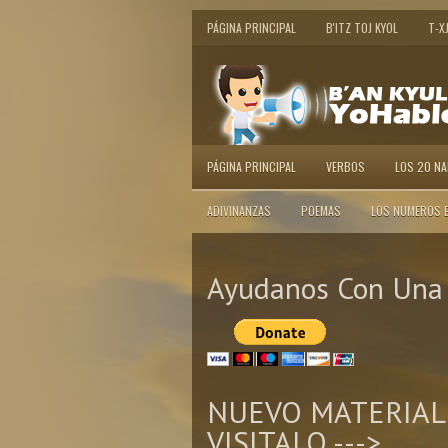
PÁGINA PRINCIPAL
B'ITZ TOJ KYOL
T-X
PÁGINA PRINCIPAL
VERBOS
LOS 20 N
ADIVINANZAS
POEMAS
LOS NUMEROS 
Ayudanos Con Una 
NUEVO MATERIAL
VISITALO --->