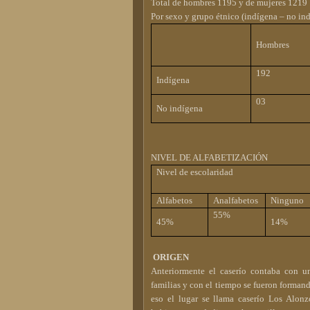
Total de hombres 1195 y de mujeres 1219
Por sexo y grupo étnico (indígena – no in
Hombres
192
Indígena
03
No indígena
NIVEL DE ALFABETIZACIÓN
Nivel de escolaridad
Alfabetos
Analfabetos
Ninguno
55%
45%
14%
ORIGEN
Anteriormente el caserío contaba con un
familias y con el tiempo se fueron formand
eso el lugar se llama caserío Los Alonz