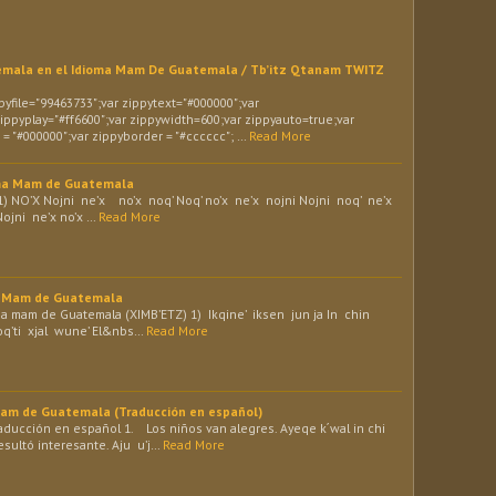
emala en el Idioma Mam De Guatemala / Tb’itz Qtanam TWITZ
yfile="99463733";var zippytext="#000000";var
ippyplay="#ff6600";var zippywidth=600;var zippyauto=true;var
= "#000000";var zippyborder = "#cccccc"; …
Read More
oma Mam de Guatemala
) NO’X Nojni ne’x no’x noq’ Noq’ no’x ne’x nojni Nojni noq’ ne’x
Nojni ne’x no’x …
Read More
ma Mam de Guatemala
ma mam de Guatemala (XIMB’ETZ) 1) Ikqine’ iksen jun ja In chin
oq’ti xjal wune’ El&nbs…
Read More
Mam de Guatemala (Traducción en español)
ducción en español 1. Los niños van alegres. Ayeqe k´wal in chi
resultó interesante. Aju u’j…
Read More