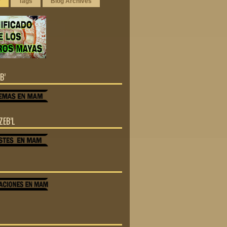
r
Tags
Blog Archives
B’
ZEB’L