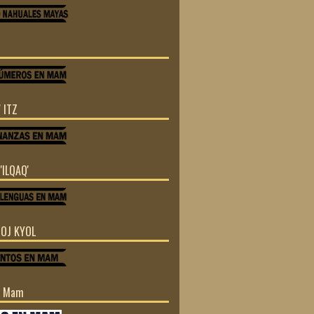
 ITZ
'ILQAQ'
TOJ KYOL
n Mam