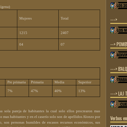
dígena)
Mujeres
Total
--->
1215
2407
--> POMB'
04
07
---> B'ALQ
Pre primaria
Primaria
Media
Superior
7%
47%
40%
13%
---> LAJ 
a sola pareja de habitantes la cual solo ellos procrearon mas
o mas habitantes y en el caserío solo son de apellidos Alonzo por
Verbos e
o, son personas humildes de escasos recursos económicos, sus