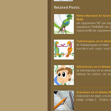
Related Posts:
Himno Nacional de Guat
PAXIL
var zippywww="65";var zipp
zippyback="#e8e8e8";var z
zippyvol=80;var zippywave 
Trabalenguas en el idi
10 Trabalenguas en Mam 1
no’x Ne’x no’x nojni noq’ 
Adivinanzas en el idio
10 Adivinanzas en el idio
njb’ene’ te ichb’iin chi m
Oraciones en el idioma 
Oraciones en mam y su tra
tzalaj xi b’ajx 2. El libro 