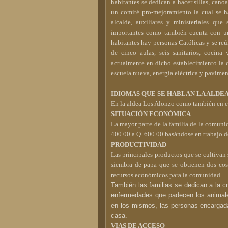
habitantes se dedican a hacer sillas, cano
un comité pro-mejoramiento la cual se 
alcalde, auxiliares y ministeriales que
importantes como también cuenta con un
habitantes hay personas Católicas y se reú
de cinco aulas, seis sanitarios, coci
actualmente en dicho establecimiento la 
escuela nueva, energía eléctrica y pavimen
IDIOMAS QUE SE HABLAN LA ALDE
En la aldea Los Alonzo como también en 
SITUACIÓN ECONÓMICA
La mayor parte de la familia de la comun
400.00 a Q. 600.00 basándose en trabajo de
PRODUCTIVIDAD
Las principales productos que se cultivan 
siembra de papa que se obtienen dos cose
recursos económicos para la comunidad.
También las familias se dedican a la c
enfermedades que padecen los animales
en los mismos, las personas encargada
casa.
VIAS DE ACCESO