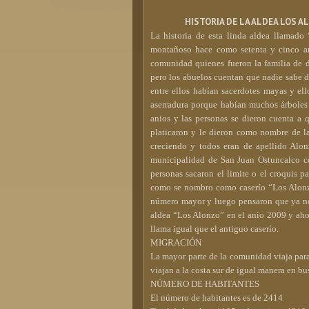
HISTORIA DE LA ALDEA LOS
La historia de esta linda aldea llamad
montañoso hace como setenta y cinco ani
comunidad quienes fueron la familia de 
pero los abuelos cuentan que nadie sabe de
entre ellos habían sacerdotes mayas y el
aserradura porque habían muchos árboles 
anios y las personas se dieron cuenta a 
platicaron y le dieron como nombre de 
creciendo y todos eran de apellido Alonz
municipalidad de San Juan Ostuncalco co
personas sacaron el limite o el croquis p
como se nombro como caserío “Los Alonzo
número mayor y luego pensaron que ya no e
aldea “Los Alonzo” en el anio 2009 y ahor
llama igual que el antiguo caserío.
MIGRACIÓN
La mayor parte de la comunidad viaja par
viajan a la costa sur de igual manera en bu
NÚMERO DE HABITANTES
El número de habitantes es de 2414