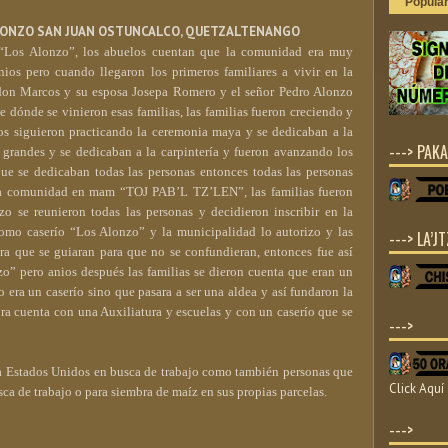
Popula
 ALONZO SAN JUAN OSTUNCALCO, QUETZALTENANGO
o “Los Alonzo”, los abuelos cuentan que la comunidad era muy
os pero cuando llegaron los primeros familiares a vivir en la
don Marcos y su esposa Josepa Romero y el señor Pedro Alonzo
 dónde se vinieron esas familias, las familias fueron creciendo y
los siguieron practicando la ceremonia maya y se dedicaban a la
---> PAKA
grandes y se dedicaban a la carpintería y fueron avanzando los
que se dedicaban todas las personas entonces todas las personas
la comunidad en mam “TOJ PAB’L TZ’LEN”, las familias fueron
o se reunieron todas las personas y decidieron inscribir en la
mo caserío “Los Alonzo” y la municipalidad lo autorizo y las
---> LA’JT
ara que se guiaran para que no se confundieran, entonces fue así
” pero anios después las familias se dieron cuenta que eran un
ra un caserío sino que pasara a ser una aldea y así fundaron la
a cuenta con una Auxiliatura y escuelas y con un caserío que se
--->
a Estados Unidos en busca de trabajo como también personas que
Click Aquí
sca de trabajo o para siembra de maíz en sus propias parcelas.
--->