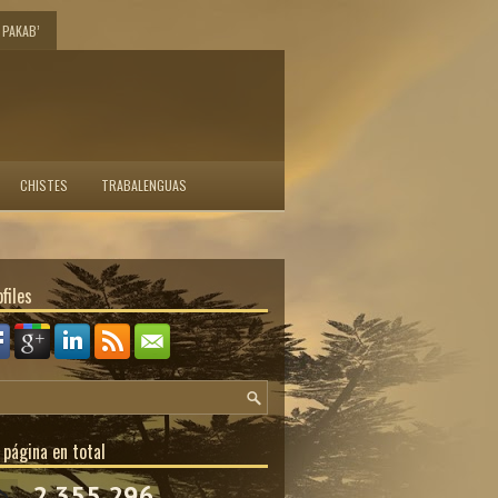
PAKAB’
CHISTES
TRABALENGUAS
files
 página en total
2,355,296