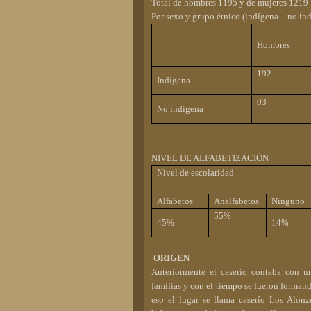
Total de hombres 1195 y de mujeres 1219
Por sexo y grupo étnico (indígena – no in
Hombres
192
Indígena
03
No indígena
NIVEL DE ALFABETIZACIÓN
Nivel de escolaridad
Alfabetos
Analfabetos
Ninguno
55%
45%
14%
ORIGEN
Anteriormente el caserío contaba con un
familias y con el tiempo se fueron formand
eso el lugar se llama caserío Los Alonz