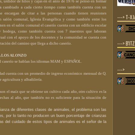
as, urdidor de hilos y cajas en el anio de 1976 se pensó en formar
ha cambiado a cada cierto tiempo como también cuenta con un
 se encargan de citar a las personas cuando tienen reuniones
---> T-X
 salón comunal, Iglesia Evangélica y como también entre los
nen en el salón comunal el caserío cuenta con un edificio escolar
na y bodega, como también cuenta con 7 maestros que laboran
cual con el apoyo de los docentes y la comunidad se cuenta con
---> B'IT
tación del camino que llega a dicho caserío.
A LOS ALONZO
el caserío se hablan los idiomas MAM y ESPAÑOL.
--->
idad cuenta con un promedio de ingreso económico mensual de Q.
 agricultura y albañilería.
son el maíz que se obtiene un cultivo cada año, otro cultivo es la
chas al año, que también no es suficiente para la situación de
rianza de diferentes clases de animales, el problema son las
, por lo tanto no producen un buen porcentaje de crianzas
s del cuidado de estos tipos de animales es el señor de la