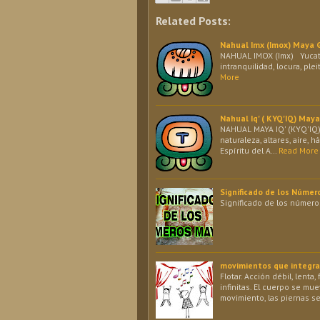
Related Posts:
Nahual Imx (Imox) Maya
NAHUAL IMOX (Imx) Yucateco
intranquilidad, locura, ple
More
Nahual Iq' ( KYQ'IQ) May
NAHUAL MAYA IQ' (KYQ'IQ) 
naturaleza, altares, aire, h
Espíritu del A…
Read More
Significado de los Númer
Significado de los números
movimientos que integran 
Flotar. Acción débil, lenta
infinitas. El cuerpo se m
movimiento, las piernas 