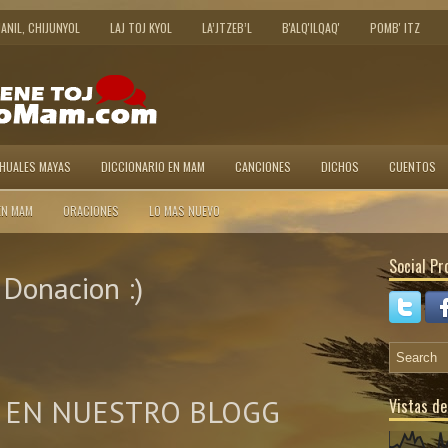
JANIL, CHIJUNYOL
LAJ TOJ KYOL
LA’JTZEB’L
B'ALQ'ILQAQ'
POMB' ITZ
AHUALES MAYAS
DICCIONARIO EN MAM
CANCIONES
DICHOS
CUENTOS
EN MAM
ORACIONES
LO MAS NUEVO
Social Pro
Donacion :)
 EN NUESTRO BLOGG
Vistas de