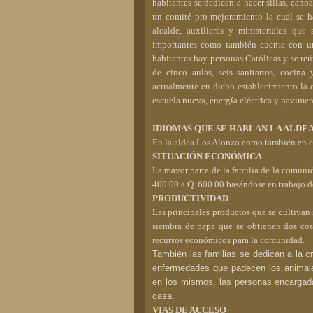
habitantes se dedican a hacer sillas, cano
un comité pro-mejoramiento la cual se 
alcalde, auxiliares y ministeriales que
importantes como también cuenta con un
habitantes hay personas Católicas y se reú
de cinco aulas, seis sanitarios, coci
actualmente en dicho establecimiento la 
escuela nueva, energía eléctrica y pavimen
IDIOMAS QUE SE HABLAN LA ALDE
En la aldea Los Alonzo como también en 
SITUACIÓN ECONÓMICA
La mayor parte de la familia de la comun
400.00 a Q. 600.00 basándose en trabajo de
PRODUCTIVIDAD
Las principales productos que se cultivan 
siembra de papa que se obtienen dos cose
recursos económicos para la comunidad.
También las familias se dedican a la c
enfermedades que padecen los animales
en los mismos, las personas encargada
casa.
VIAS DE ACCESO