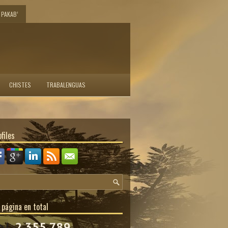
PAKAB’
CHISTES
TRABALENGUAS
files
 página en total
2,355,789