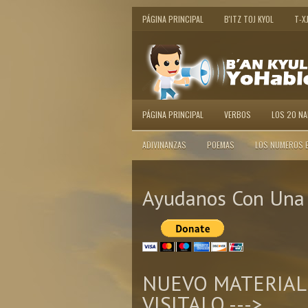
PÁGINA PRINCIPAL
B'ITZ TOJ KYOL
T-X
PÁGINA PRINCIPAL
VERBOS
LOS 20 N
ADIVINANZAS
POEMAS
LOS NUMEROS 
Ayudanos Con Una 
NUEVO MATERIAL
VISITALO --->