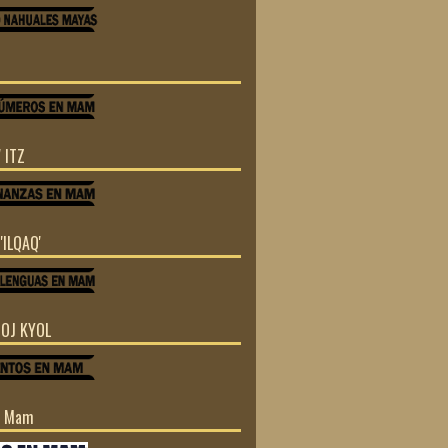
 ITZ
'ILQAQ'
TOJ KYOL
n Mam