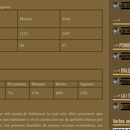
dígena)
Mujeres
Total
--->
1215
2407
--> POMB'
04
07
---> B'ALQ
Pre primaria
Primaria
Media
Superior
7%
47%
40%
13%
---> LAJ 
a sola pareja de habitantes la cual solo ellos procrearon mas
o mas habitantes y en el caserío solo son de apellidos Alonzo por
Verbos e
o, son personas humildes de escasos recursos económicos, sus