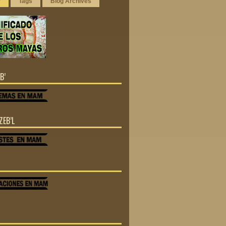
r
Tags
Blog Archives
B’
ZEB’L