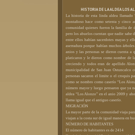
HISTORIA DE LA ALDEA LOS
La historia de esta linda aldea llamad
montañoso hace como setenta y cinco ani
comunidad quienes fueron la familia de 
pero los abuelos cuentan que nadie sabe de
entre ellos habían sacerdotes mayas y el
aserradura porque habían muchos árboles 
anios y las personas se dieron cuenta a 
platicaron y le dieron como nombre de 
creciendo y todos eran de apellido Alonz
municipalidad de San Juan Ostuncalco co
personas sacaron el limite o el croquis p
como se nombro como caserío “Los Alonzo
número mayor y luego pensaron que ya no e
aldea “Los Alonzo” en el anio 2009 y ahor
llama igual que el antiguo caserío.
MIGRACIÓN
La mayor parte de la comunidad viaja par
viajan a la costa sur de igual manera en bu
NÚMERO DE HABITANTES
El número de habitantes es de 2414