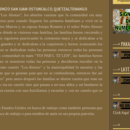
Popula
 ALONZO SAN JUAN OSTUNCALCO, QUETZALTENANGO
o “Los Alonzo”, los abuelos cuentan que la comunidad era muy
os pero cuando llegaron los primeros familiares a vivir en la
don Marcos y su esposa Josepa Romero y el señor Pedro Alonzo
 dónde se vinieron esas familias, las familias fueron creciendo y
los siguieron practicando la ceremonia maya y se dedicaban a la
---> PAKA
grandes y se dedicaban a la carpintería y fueron avanzando los
que se dedicaban todas las personas entonces todas las personas
la comunidad en mam “TOJ PAB’L TZ’LEN”, las familias fueron
o se reunieron todas las personas y decidieron inscribir en la
mo caserío “Los Alonzo” y la municipalidad lo autorizo y las
---> LA’JT
ara que se guiaran para que no se confundieran, entonces fue así
” pero anios después las familias se dieron cuenta que eran un
ra un caserío sino que pasara a ser una aldea y así fundaron la
a cuenta con una Auxiliatura y escuelas y con un caserío que se
--->
a Estados Unidos en busca de trabajo como también personas que
Click Aquí
sca de trabajo o para siembra de maíz en sus propias parcelas.
--->