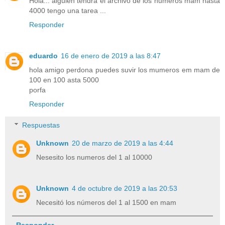
Hola... alguien tendra el archivo de los numeros mam hasta
4000 tengo una tarea ...
Responder
eduardo
16 de enero de 2019 a las 8:47
hola amigo perdona puedes suvir los mumeros em mam de
100 en 100 asta 5000
porfa
Responder
Respuestas
Unknown
20 de marzo de 2019 a las 4:44
Nesesito los numeros del 1 al 10000
Unknown
4 de octubre de 2019 a las 20:53
Necesitó los números del 1 al 1500 en mam