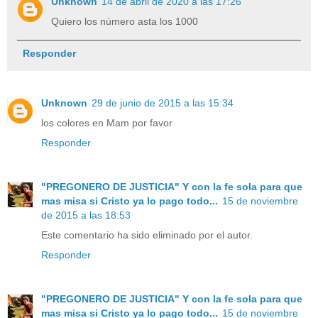
Unknown
14 de abril de 2020 a las 17:26
Quiero los número asta los 1000
Responder
Unknown
29 de junio de 2015 a las 15:34
los colores en Mam por favor
Responder
"PREGONERO DE JUSTICIA" Y con la fe sola para que
mas misa si Cristo ya lo pago todo...
15 de noviembre
de 2015 a las 18:53
Este comentario ha sido eliminado por el autor.
Responder
"PREGONERO DE JUSTICIA" Y con la fe sola para que
mas misa si Cristo ya lo pago todo...
15 de noviembre