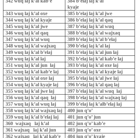
342 wuq laj k’al kab’e
384 b’elaj laj k’al
kyaje
343 wuq laj k’al oxe
385 b’elaj laj k’al jwe
344 wuq laj k’al kyaje
386 b’elaj laj k’al qaq
345 wuq laj k’al jwe
387 b’elaj laj k’al wuq
346 wuq laj k’al qaq
388 b’elaj laj k’al wajxaq
347 wuq laj k’al wuq
389 b’elaj laj k’al b’elaj
348 wuq laj k’al wajxaq
390 b’elaj laj k’al laj
349 wuq laj k’al b’elaj
391 b’elaj laj k’al jun laj
350 wuq laj k’al laj
392 b’elaj laj k’al kab’e laj
351 wuq laj k’al jun laj
393 b’elaj laj k’al oxe laj
352 wuq laj k’al kab’e laj
394 b’elaj laj k’al kyaje laj
353 wuq laj k’al oxe laj
395 b’elaj laj k’al jwe laj
354 wuq laj k’al kyaje laj
396 b’elaj laj k’al qaq laj
355 wuq laj k’al jwe laj
397 b’elaj laj k’al wuq laj
356 wuq laj k’al qaq laj
398 b’elaj laj k’al wajxaq laj
357 wuq laj k’al wuq laj
399 b’elaj laj k’alb’elaj laj
358 wuq laj k’al wajxaq laj
400 jun q’o’
359 wuq laj k’al b’elaj laj
401 jun q’o’ jun
360 wajxaq laj k’al
402 jun q’o’ kab’e
361 wajxaq laj k’al jun
403 jun q’o’ oxe
362 wajxaq laj k’al kab’e
404 jun q’o’ kyaje