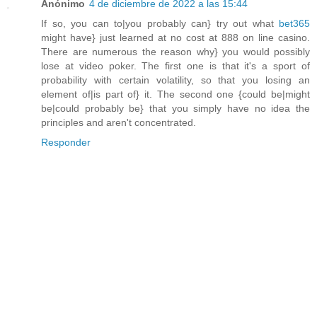
Anónimo
4 de diciembre de 2022 a las 15:44
If so, you can to|you probably can} try out what
bet365
might have} just learned at no cost at 888 on line casino.
There are numerous the reason why} you would possibly
lose at video poker. The first one is that it's a sport of
probability with certain volatility, so that you losing an
element of|is part of} it. The second one {could be|might
be|could probably be} that you simply have no idea the
principles and aren't concentrated.
Responder