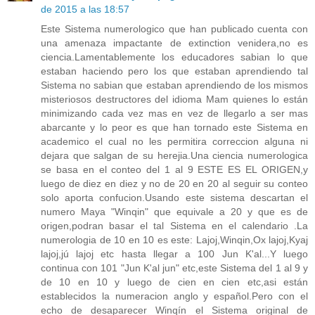
de 2015 a las 18:57
Este Sistema numerologico que han publicado cuenta con
una amenaza impactante de extinction venidera,no es
ciencia.Lamentablemente los educadores sabian lo que
estaban haciendo pero los que estaban aprendiendo tal
Sistema no sabian que estaban aprendiendo de los mismos
misteriosos destructores del idioma Mam quienes lo están
minimizando cada vez mas en vez de llegarlo a ser mas
abarcante y lo peor es que han tornado este Sistema en
academico el cual no les permitira correccion alguna ni
dejara que salgan de su herejia.Una ciencia numerologica
se basa en el conteo del 1 al 9 ESTE ES EL ORIGEN,y
luego de diez en diez y no de 20 en 20 al seguir su conteo
solo aporta confucion.Usando este sistema descartan el
numero Maya "Winqin" que equivale a 20 y que es de
origen,podran basar el tal Sistema en el calendario .La
numerologia de 10 en 10 es este: Lajoj,Winqin,Ox lajoj,Kyaj
lajoj,jú lajoj etc hasta llegar a 100 Jun K'al...Y luego
continua con 101 "Jun K'al jun" etc,este Sistema del 1 al 9 y
de 10 en 10 y luego de cien en cien etc,asi están
establecidos la numeracion anglo y español.Pero con el
echo de desaparecer Winqín el Sistema original de