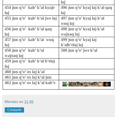
laj
454 jun q’o’ kab’ k’al kyaje
496 jun q’o’ kyaj laj k’al qaq
laj
laj
455 jun q’o’ kab’ k’al jwe laj
497 jun q’o’ kyaj laj k’al
wuq laj
456 jun q’o’ kab’ k’al qaq
498 jun q’o’ kyaj laj k’al
laj
wajxaq laj
457 jun q’o’ kab’ k’al wuq
499 jun q’o’ kyaj laj
laj
k’alb’elaj laj
458 jun q’o’ kab’ k’al
500 jun q’o’ jwe k’al
wajxaq laj
459 jun q’o’ kab’ k’al b’elaj
laj
460 jun q’o’ ox laj k’al
461 jun q’o’ ox laj k’al jun
462 jun q’o’ ox laj k’al kab’e
Mendez
en
11:45
Compartir