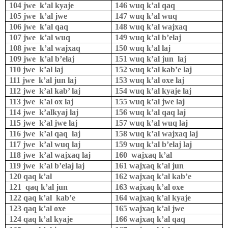
104 jwe k’al kyaje
146 wuq k’al qaq
105 jwe k’al jwe
147 wuq k’al wuq
106 jwe k’al qaq
148 wuq k’al wajxaq
107 jwe k’al wuq
149 wuq k’al b’elaj
108 jwe k’al wajxaq
150 wuq k’al laj
109 jwe k’al b’elaj
151 wuq k’al jun laj
110 jwe k’al laj
152 wuq k’al kab’e laj
111 jwe k’al jun laj
153 wuq k’al oxe laj
112 jwe k’al kab’ laj
154 wuq k’al kyaje laj
113 jwe k’al ox laj
155 wuq k’al jwe laj
114 jwe k’alkyaj laj
156 wuq k’al qaq laj
115 jwe k’al jwe laj
157 wuq k’al wuq laj
116 jwe k’al qaq laj
158 wuq k’al wajxaq laj
117 jwe k’al wuq laj
159 wuq k’al b’elaj laj
118 jwe k’al wajxaq laj
160 wajxaq k’al
119 jwe k’al b’elaj laj
161 wajxaq k’al jun
120 qaq k’al
162 wajxaq k’al kab’e
121 qaq k’al jun
163 wajxaq k’al oxe
122 qaq k’al kab’e
164 wajxaq k’al kyaje
123 qaq k’al oxe
165 wajxaq k’al jwe
124 qaq k’al kyaje
166 wajxaq k’al qaq