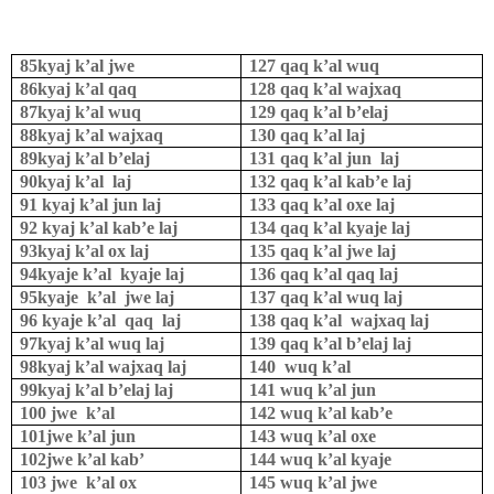
85kyaj k’al jwe
127 qaq k’al wuq
86kyaj k’al qaq
128 qaq k’al wajxaq
87kyaj k’al wuq
129 qaq k’al b’elaj
88kyaj k’al wajxaq
130 qaq k’al laj
89kyaj k’al b’elaj
131 qaq k’al jun laj
90kyaj k’al laj
132 qaq k’al kab’e laj
91 kyaj k’al jun laj
133 qaq k’al oxe laj
92 kyaj k’al kab’e laj
134 qaq k’al kyaje laj
93kyaj k’al ox laj
135 qaq k’al jwe laj
94kyaje k’al kyaje laj
136 qaq k’al qaq laj
95kyaje k’al jwe laj
137 qaq k’al wuq laj
96 kyaje k’al qaq laj
138 qaq k’al wajxaq laj
97kyaj k’al wuq laj
139 qaq k’al b’elaj laj
98kyaj k’al wajxaq laj
140 wuq k’al
99kyaj k’al b’elaj laj
141 wuq k’al jun
100 jwe k’al
142 wuq k’al kab’e
101jwe k’al jun
143 wuq k’al oxe
102jwe k’al kab’
144 wuq k’al kyaje
103 jwe k’al ox
145 wuq k’al jwe