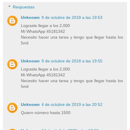
Respuestas
Unknown
9 de octubre de 2018 a las 19:53
Lograste llegar a los 2,000
Mi WhatsApp 45181342
Necesito hacer una tarea y tengo que llegar hasta los
5mil
Unknown
9 de octubre de 2018 a las 19:55
Lograste llegar a los 2,000
Mi WhatsApp 45181342
Necesito hacer una tarea y tengo que llegar hasta los
5mil
Unknown
4 de octubre de 2019 a las 20:52
Quiero número hasta 1500