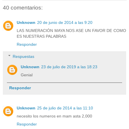
40 comentarios:
Unknown
20 de junio de 2014 a las 9:20
LAS NUMERACIÓN MAYA NOS ASE UN FAVOR DE COMO
ES NUESTRAS PALABRAS
Responder
Respuestas
Unknown
23 de julio de 2019 a las 18:23
Genial
Responder
Unknown
25 de julio de 2014 a las 11:10
necesito los numeros en mam asta 2,000
Responder