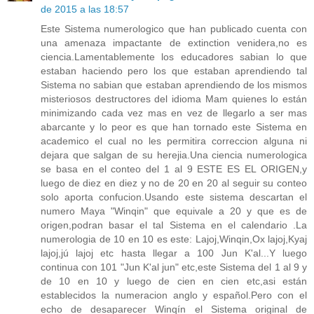
de 2015 a las 18:57
Este Sistema numerologico que han publicado cuenta con
una amenaza impactante de extinction venidera,no es
ciencia.Lamentablemente los educadores sabian lo que
estaban haciendo pero los que estaban aprendiendo tal
Sistema no sabian que estaban aprendiendo de los mismos
misteriosos destructores del idioma Mam quienes lo están
minimizando cada vez mas en vez de llegarlo a ser mas
abarcante y lo peor es que han tornado este Sistema en
academico el cual no les permitira correccion alguna ni
dejara que salgan de su herejia.Una ciencia numerologica
se basa en el conteo del 1 al 9 ESTE ES EL ORIGEN,y
luego de diez en diez y no de 20 en 20 al seguir su conteo
solo aporta confucion.Usando este sistema descartan el
numero Maya "Winqin" que equivale a 20 y que es de
origen,podran basar el tal Sistema en el calendario .La
numerologia de 10 en 10 es este: Lajoj,Winqin,Ox lajoj,Kyaj
lajoj,jú lajoj etc hasta llegar a 100 Jun K'al...Y luego
continua con 101 "Jun K'al jun" etc,este Sistema del 1 al 9 y
de 10 en 10 y luego de cien en cien etc,asi están
establecidos la numeracion anglo y español.Pero con el
echo de desaparecer Winqín el Sistema original de