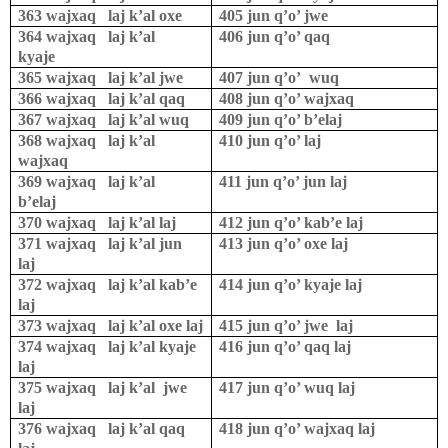
363 wajxaq laj k’al oxe
405 jun q’o’ jwe
364 wajxaq laj k’al
406 jun q’o’ qaq
kyaje
365 wajxaq laj k’al jwe
407 jun q’o’ wuq
366 wajxaq laj k’al qaq
408 jun q’o’ wajxaq
367 wajxaq laj k’al wuq
409 jun q’o’ b’elaj
368 wajxaq laj k’al
410 jun q’o’ laj
wajxaq
369 wajxaq laj k’al
411 jun q’o’ jun laj
b’elaj
370 wajxaq laj k’al laj
412 jun q’o’ kab’e laj
371 wajxaq laj k’al jun
413 jun q’o’ oxe laj
laj
372 wajxaq laj k’al kab’e
414 jun q’o’ kyaje laj
laj
373 wajxaq laj k’al oxe laj
415 jun q’o’ jwe laj
374 wajxaq laj k’al kyaje
416 jun q’o’ qaq laj
laj
375 wajxaq laj k’al jwe
417 jun q’o’ wuq laj
laj
376 wajxaq laj k’al qaq
418 jun q’o’ wajxaq laj