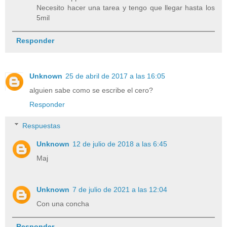
Necesito hacer una tarea y tengo que llegar hasta los
5mil
Responder
Unknown
25 de abril de 2017 a las 16:05
alguien sabe como se escribe el cero?
Responder
Respuestas
Unknown
12 de julio de 2018 a las 6:45
Maj
Unknown
7 de julio de 2021 a las 12:04
Con una concha
Responder