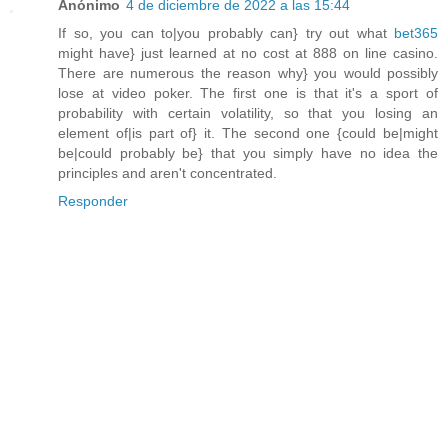
Anónimo
4 de diciembre de 2022 a las 15:44
If so, you can to|you probably can} try out what
bet365
might have} just learned at no cost at 888 on line casino.
There are numerous the reason why} you would possibly
lose at video poker. The first one is that it's a sport of
probability with certain volatility, so that you losing an
element of|is part of} it. The second one {could be|might
be|could probably be} that you simply have no idea the
principles and aren't concentrated.
Responder