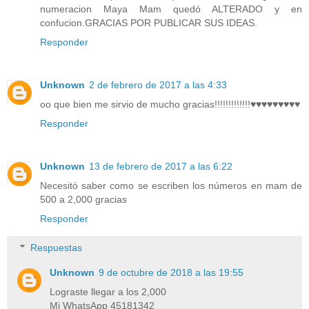
numeracion Maya Mam quedó ALTERADO y en
confucion.GRACIAS POR PUBLICAR SUS IDEAS.
Responder
Unknown
2 de febrero de 2017 a las 4:33
oo que bien me sirvio de mucho gracias!!!!!!!!!!!!!♥♥♥♥♥♥♥♥♥
Responder
Unknown
13 de febrero de 2017 a las 6:22
Necesitó saber como se escriben los números en mam de
500 a 2,000 gracias
Responder
Respuestas
Unknown
9 de octubre de 2018 a las 19:55
Lograste llegar a los 2,000
Mi WhatsApp 45181342