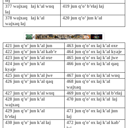
laj
377 wajxaq laj k’al wuq
419 jun q’o’ b’elaj laj
laj
378 wajxaq laj k’al
420 jun q’o’ jun k’al
wajxaq laj
421 jun q’o’ jun k’al jun
463 jun q’o’ ox laj k’al oxe
422 jun q’o’ jun k’al kab’e
464 jun q’o’ ox laj k’al kyaje
423 jun q’o’ jun k’al oxe
465 jun q’o’ ox laj k’al jwe
424 jun q’o’ jun k’al
466 jun q’o’ ox laj k’al qaq
kyaje
425 jun q’o’ jun k’al jwe
467 jun q’o’ ox laj k’al wuq
426 jun q’o’ jun k’al qaq
468 jun q’o’ ox laj k’al
wajxaq
427 jun q’o’ jun k’al wuq
469 jun q’o’ ox laj k’al b’elaj
428 jun q’o’ jun k’al
470 jun q’o’ ox laj k’al laj
wajxaq
429 jun q’o’ jun k’al
471 jun q’o’ ox laj k’al jun
b’elaj
laj
430 jun q’o’ jun k’al laj
472 jun q’o’ ox laj k’al kab’