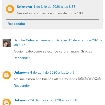
Unknown
1 de julio de 2020 a las 8:33
Necesito los números en mam de 500 a 1000
Responder
Sandra Celeste Francisco Salazar
12 de enero de 2020 a
las 5:47
Alguien sabe como se escribe cero en mam. Gracias
Responder
Unknown
4 de abril de 2020 a las 14:47
Ami me sirben son buenos att mersy lagos 🥰🥰🥰🥰🤣😂😂
Responder
Unknown
24 de mayo de 2020 a las 18:10