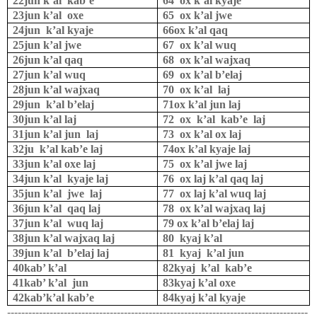
22jun k’al kab’e
64 ox k’al kyaje
23jun k’al oxe
65 ox k’al jwe
24jun k’al kyaje
66ox k’al qaq
25jun k’al jwe
67 ox k’al wuq
26jun k’al qaq
68 ox k’al wajxaq
27jun k’al wuq
69 ox k’al b’elaj
28jun k’al wajxaq
70 ox k’al laj
29jun k’al b’elaj
71ox k’al jun laj
30jun k’al laj
72 ox k’al kab’e laj
31jun k’al jun laj
73 ox k’al ox laj
32ju k’al kab’e laj
74ox k’al kyaje laj
33jun k’al oxe laj
75 ox k’al jwe laj
34jun k’al kyaje laj
76 ox laj k’al qaq laj
35jun k’al jwe laj
77 ox laj k’al wuq laj
36jun k’al qaq laj
78 ox k’al wajxaq laj
37jun k’al wuq laj
79 ox k’al b’elaj laj
38jun k’al wajxaq laj
80 kyaj k’al
39jun k’al b’elaj laj
81 kyaj k’al jun
40kab’ k’al
82kyaj k’al kab’e
41kab’ k’al jun
83kyaj k’al oxe
42kab’k’al kab’e
84kyaj k’al kyaje
-------------------------------------------------------------------------------------