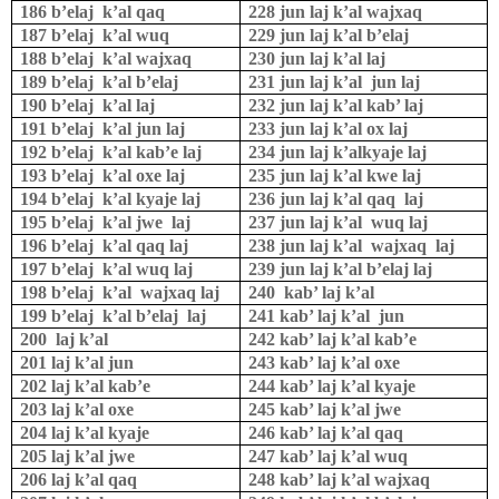
186 b’elaj k’al qaq
228 jun laj k’al wajxaq
187 b’elaj k’al wuq
229 jun laj k’al b’elaj
188 b’elaj k’al wajxaq
230 jun laj k’al laj
189 b’elaj k’al b’elaj
231 jun laj k’al jun laj
190 b’elaj k’al laj
232 jun laj k’al kab’ laj
191 b’elaj k’al jun laj
233 jun laj k’al ox laj
192 b’elaj k’al kab’e laj
234 jun laj k’alkyaje laj
193 b’elaj k’al oxe laj
235 jun laj k’al kwe laj
194 b’elaj k’al kyaje laj
236 jun laj k’al qaq laj
195 b’elaj k’al jwe laj
237 jun laj k’al wuq laj
196 b’elaj k’al qaq laj
238 jun laj k’al wajxaq laj
197 b’elaj k’al wuq laj
239 jun laj k’al b’elaj laj
198 b’elaj k’al wajxaq laj
240 kab’ laj k’al
199 b’elaj k’al b’elaj laj
241 kab’ laj k’al jun
200 laj k’al
242 kab’ laj k’al kab’e
201 laj k’al jun
243 kab’ laj k’al oxe
202 laj k’al kab’e
244 kab’ laj k’al kyaje
203 laj k’al oxe
245 kab’ laj k’al jwe
204 laj k’al kyaje
246 kab’ laj k’al qaq
205 laj k’al jwe
247 kab’ laj k’al wuq
206 laj k’al qaq
248 kab’ laj k’al wajxaq