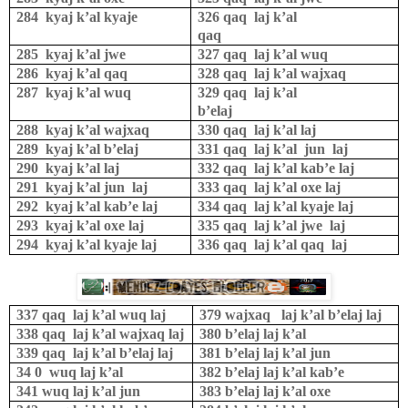
284 kyaj k’al kyaje
326 qaq laj k’al
qaq
285 kyaj k’al jwe
327 qaq laj k’al wuq
286 kyaj k’al qaq
328 qaq laj k’al wajxaq
287 kyaj k’al wuq
329 qaq laj k’al
b’elaj
288 kyaj k’al wajxaq
330 qaq laj k’al laj
289 kyaj k’al b’elaj
331 qaq laj k’al jun laj
290 kyaj k’al laj
332 qaq laj k’al kab’e laj
291 kyaj k’al jun laj
333 qaq laj k’al oxe laj
292 kyaj k’al kab’e laj
334 qaq laj k’al kyaje laj
293 kyaj k’al oxe laj
335 qaq laj k’al jwe laj
294 kyaj k’al kyaje laj
336 qaq laj k’al qaq laj
337 qaq laj k’al wuq laj
379 wajxaq laj k’al b’elaj laj
338 qaq laj k’al wajxaq laj
380 b’elaj laj k’al
339 qaq laj k’al b’elaj laj
381 b’elaj laj k’al jun
34 0 wuq laj k’al
382 b’elaj laj k’al kab’e
341 wuq laj k’al jun
383 b’elaj laj k’al oxe