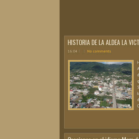
HISTORIA DE LA ALDEA LA VI
16:04
No comments
A
d
q
5
k
d
O