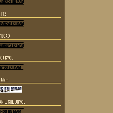
 ITZ
'ILQAQ'
TOJ KYOL
n Mam
JANIL, CHIJUNYOL