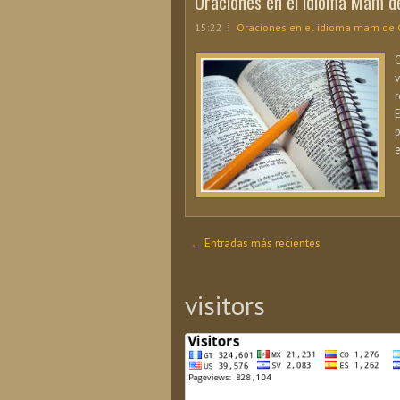
Oraciones en el idioma Mam d
15:22
Oraciones en el idioma mam de
v
r
E
p
e
← Entradas más recientes
visitors