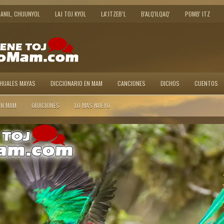
JANIL, CHIJUNYOL
LAJ TOJ KYOL
LA’JTZEB’L
B'ALQ'ILQAQ'
POMB' ITZ
AHUALES MAYAS
DICCIONARIO EN MAM
CANCIONES
DICHOS
CUENTOS
EN MAM
ORACIONES
LO MAS NUEVO