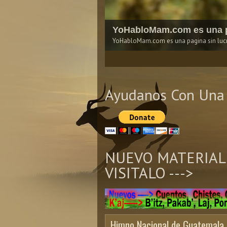
YoHabloMam.com es una p
YoHabloMam.com es una pagina sin lucro
1
2
3
4
5
Ayudanos Con Una 
NUEVO MATERIAL
VISITALO --->
Himno Nacional de Guatemala 