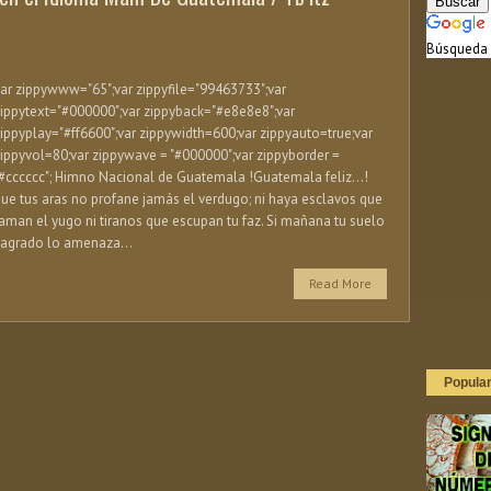
Búsqueda 
ar zippywww="65";var zippyfile="99463733";var
ippytext="#000000";var zippyback="#e8e8e8";var
ippyplay="#ff6600";var zippywidth=600;var zippyauto=true;var
ippyvol=80;var zippywave = "#000000";var zippyborder =
#cccccc"; Himno Nacional de Guatemala !Guatemala feliz…!
ue tus aras no profane jamás el verdugo; ni haya esclavos que
aman el yugo ni tiranos que escupan tu faz. Si mañana tu suelo
sagrado lo amenaza...
Read More
Popula