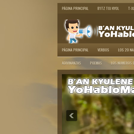
PÁGINA PRINCIPAL
B'ITZ TOJ KYOL
T-X
PÁGINA PRINCIPAL
VERBOS
LOS 20 N
ADIVINANZAS
POEMAS
LOS NUMEROS 