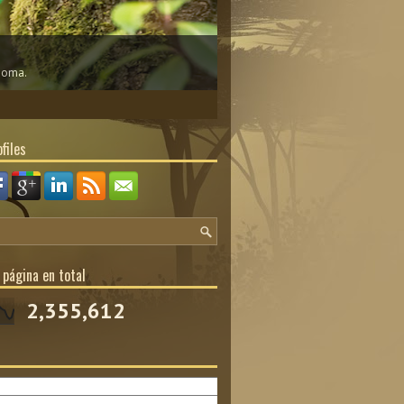
dioma.
files
 página en total
2,355,612