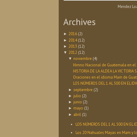
Mendez Loa
Archives
2016
(2)
►
2014
(12)
►
2013
(12)
►
2012
(12)
▼
noviembre
(4)
▼
Himno Nacional de Guatemala en el
HISTORIA DE LA ALDEA LA VICTORI
Oraciones en el idioma Mam de Guat
LOS NÚMEROS DEL 1 AL 500 EN EL ID
septiembre
(2)
►
julio
(2)
►
junio
(2)
►
mayo
(1)
►
abril
(1)
►
LOS NÚMEROS DEL 1 AL 500 EN EL
Los 20 Nahuales Mayas en Mam y l