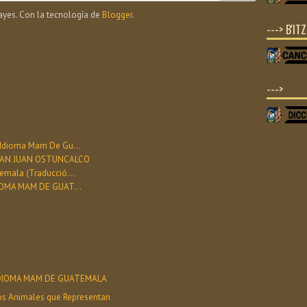
yes. Con la tecnología de
Blogger
.
---> B'IT
--->
 Idioma Mam De Gu...
A SAN JUAN OSTUNCALCO
emala (Traducció...
IOMA MAM DE GUAT...
 IDIOMA MAM DE GUATEMALA
os Animales que Representan