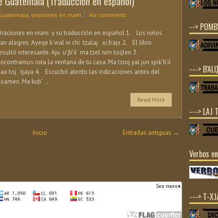
e Guatemala (Traducción en español)
 Guatemala
,
oraciones en mam
No comments
--> POMB'
Oraciones en mam y su traducción en español 1. Los niños
an alegres. Ayeqe k´wal in chi tzalaj xi b’ajx 2. El libro
esultó interesante. Aju u’jb’il ma tzel nim toqlen 3.
ncontramos rota la ventana de tu casa. Ma tzoq yal jun spik’b’il
---> B'ALQ
ax toj tjaya 4. Escuchó atento las indicaciones antes del
xamen. Ma kub’ ...
Read More
---> LAJ 
Inicio
Entradas antiguas →
Verbos e
---> T-X