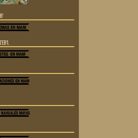
B’
ZEB’L