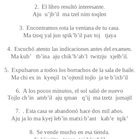
2.
El libro resultó interesante.
Aju u’jb’il ma tzel nim toqlen
3.
Encontramos rota la ventana de tu casa.
Ma tzoq yal jun spik’b’il pax toj tjaya
4.
Escuchó atento las indicaciones antes del examen.
Ma kub’ tb’ina aju chik’b’ab’l twitzju xjelb’il.
5.
Expulsaron a todos los borrachos de la sala de baile.
Ma chi ex in kyeqil tx’ojtenil tojlo ja te b’ixb’il
6.
A los pocos minutos, el sol salió de nuevo
Tojlo ch’in amb’il aju qman q’ij ma tzetz jumajtl
7.
. Esta casa se abandonó hace dos mil años.
Aju ja lo ma kyej leb’in matxi b’ant kab’e tqik’
8.
Se vende mucho en esa tienda.