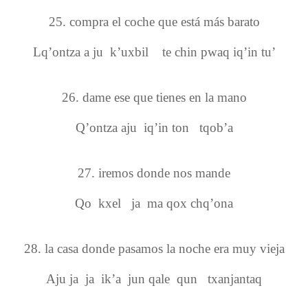
25. compra el coche que está más barato
Lq’ontza a ju k’uxbil te chin pwaq iq’in tu’
26. dame ese que tienes en la mano
Q’ontza aju iq’in ton tqob’a
27. iremos donde nos mande
Qo kxel ja ma qox chq’ona
28. la casa donde pasamos la noche era muy vieja
Aju ja ja ik’a jun qale qun txanjantaq