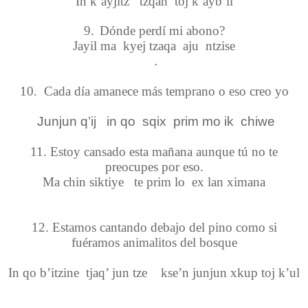
In k’ayjitz tzqan toj k’ayb’il
9.
Dónde perdí mi abono?
Jayil ma kyej tzaqa aju ntzise
.
10.
Cada día amanece más temprano o eso creo yo
Junjun q’ij
in qo
sqix
prim mo ik
chiwe
11. Estoy cansado esta mañana aunque tú no te
preocupes por eso.
Ma chin siktiye te prim lo ex lan ximana
12. Estamos cantando debajo del pino como si
fuéramos animalitos del bosque
In qo b’itzine tjaq’ jun tze kse’n junjun xkup toj k’ul