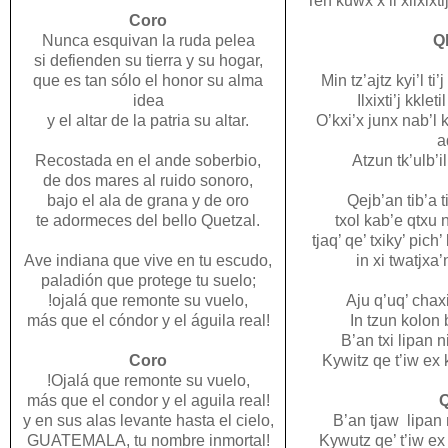
Ten kuwx’x il xilxixtij
Coro
Nunca esquivan la ruda pelea
Qk
si defienden su tierra y su hogar,
que es tan sólo el honor su alma
Min tz’ajtz kyi’l t
idea
Ilxixti’j kkleti
y el altar de la patria su altar.
O’kxi’x junx nab’l 
a
Recostada en el ande soberbio,
Atzun tk’ulb’il
de dos mares al ruido sonoro,
bajo el ala de grana y de oro
Qejb’an tib’a t
te adormeces del bello Quetzal.
txol kab’e qtxu 
tjaq’ qe’ txiky’ pich’
Ave indiana que vive en tu escudo,
in xi twatjxa’
paladión que protege tu suelo;
!ojalá que remonte su vuelo,
Aju q’uq’ chaxi
más que el cóndor y el águila real!
In tzun kolon b’
B’an txi lipan n
Coro
Kywitz qe t’iw ex k
!Ojalá que remonte su vuelo,
más que el condor y el aguila real!
Q
y en sus alas levante hasta el cielo,
B’an tjaw lipan n
GUATEMALA, tu nombre inmortal!
Kywutz qe’ t’iw ex