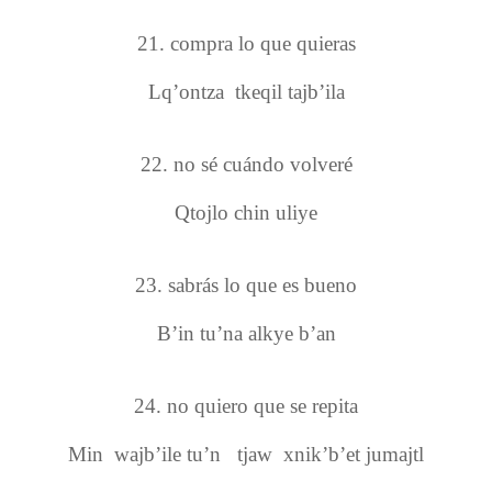
21. compra lo que quieras
Lq’ontza tkeqil tajb’ila
22. no sé cuándo volveré
Qtojlo chin uliye
23. sabrás lo que es bueno
B’in tu’na alkye b’an
24. no quiero que se repita
Min wajb’ile tu’n tjaw xnik’b’et jumajtl