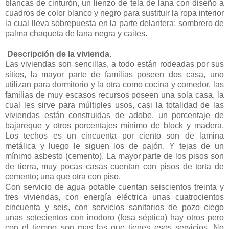
blancas de cinturón, un lienzo de tela de lana con diseño a
cuadros de color blanco y negro para sustituir la ropa interior
la cual lleva sobrepuesta en la parte delantera; sombrero de
palma chaqueta de lana negra y caites.
Descripción de la vivienda.
Las viviendas son sencillas, a todo están rodeadas por sus
sitios, la mayor parte de familias poseen dos casa, uno
utilizan para dormitorio y la otra como cocina y comedor, las
familias de muy escasos recursos poseen una sola casa, la
cual les sirve para múltiples usos, casi la totalidad de las
viviendas están construidas de adobe, un porcentaje de
bajareque y otros porcentajes mínimo de block y madera.
Los techos es un cincuenta por ciento son de lamina
metálica y luego le siguen los de pajón. Y tejas de un
mínimo asbesto (cemento). La mayor parte de los pisos son
de tierra, muy pocas casas cuentan con pisos de torta de
cemento; una que otra con piso.
Con servicio de agua potable cuentan seiscientos treinta y
tres viviendas, con energía eléctrica unas cuatrocientos
cincuenta y seis, con servicios sanitarios de pozo ciego
unas setecientos con inodoro (fosa séptica) hay otros pero
con el tiempo son mas las que tienes esos servicios. No