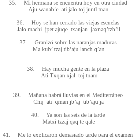
35.
Mi hermana se encuentra hoy en otra ciudad
Aju wanab’e ati jalo toj juntl tnan
36.
Hoy se han cerrado las viejas escuelas
Jalo machi jpet ajuqe txanjan jaxnaq’tzb’il
37.
Granizó sobre las naranjas maduras
Ma kub’ tzaj tib’aju lanch q’an
38.
Hay mucha gente en la plaza
Ati Txqan xjal toj tnam
39.
Mañana habrá lluvias en el Mediterráneo
Chij ati qman jb’aj tib’aju ja
40.
Ya son las seis de la tarde
Matxi tzzaj qaq te qale
41.
Me lo explicaron demasiado tarde para el examen