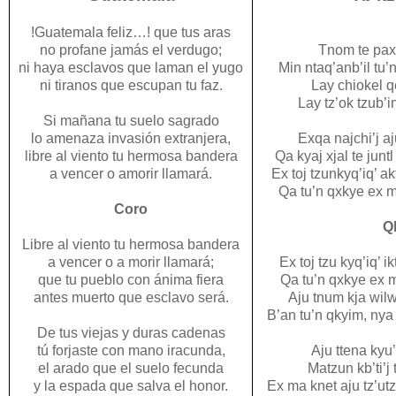
!Guatemala feliz…! que tus aras
no profane jamás el verdugo;
Tnom te paxi
ni haya esclavos que laman el yugo
Min ntaq’anb’il tu’
ni tiranos que escupan tu faz.
Lay chiokel qe
Lay tz’ok tzub’in
Si mañana tu suelo sagrado
lo amenaza invasión extranjera,
Exqa najchi’j aj
libre al viento tu hermosa bandera
Qa kyaj xjal te juntl
a vencer o amorir llamará.
Ex toj tzunkyq’iq’ ak
Qa tu’n qxkye ex m
Coro
Qk
Libre al viento tu hermosa bandera
a vencer o a morir llamará;
Ex toj tzu kyq’iq’ i
que tu pueblo con ánima fiera
Qa tu’n qxkye ex 
antes muerto que esclavo será.
Aju tnum kja wilwe
B’an tu’n qkyim, nya 
De tus viejas y duras cadenas
tú forjaste con mano iracunda,
Aju ttena kyu’n
el arado que el suelo fecunda
Matzun kb’ti’j 
y la espada que salva el honor.
Ex ma knet aju tz’utz 