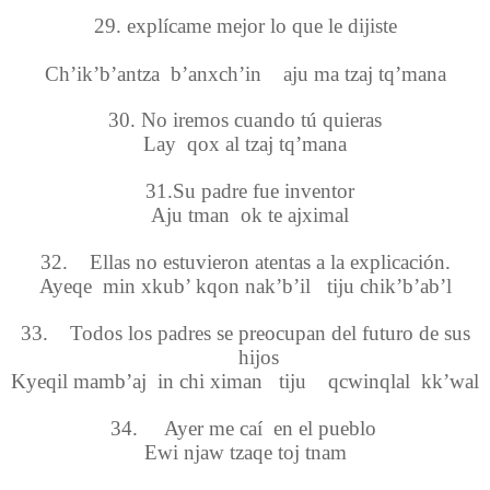
29. explícame mejor lo que le dijiste
Ch’ik’b’antza b’anxch’in aju ma tzaj tq’mana
30. No iremos cuando tú quieras
Lay qox al tzaj tq’mana
31.Su padre fue inventor
Aju tman ok te ajximal
32.
Ellas no estuvieron atentas a la explicación.
Ayeqe min xkub’ kqon nak’b’il tiju chik’b’ab’l
33.
Todos los padres se preocupan del futuro de sus
hijos
Kyeqil mamb’aj in chi ximan tiju qcwinqlal kk’wal
34.
Ayer me caí en el pueblo
Ewi njaw tzaqe toj tnam