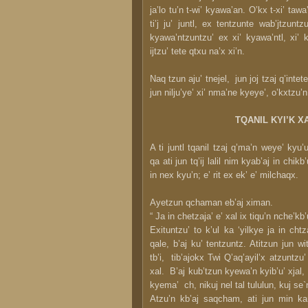
ja’lo tu’n t-wi’ kyawa’an. O’kx t-xi’ taw
ti’j ju’ juntl, ex tentzunte wab’jtzuntzu
kyawa’ntzuntzu’ ex xi’ kyawa’ntl, xi’ 
ijtzu’ tete qtxu na’x xi’n.
Naq tzun aju’ tnejel, jun joj tzaj q’intet
jun nilju’ye’ xi’ nma’ne kyeye’, o’kxtzu’n
TQANIL KYI’K XA
A ti juntl tqanil tzaj q’ma’n weye’ kyu’
qa ati jun tq’ij lalil nim kyab’aj in chikb’
in nex kyu’n; e’ rit ex ek’ e’ milchaqx.
Ayetzun qchaman eb’aj ximan.
“ Ja in chetzaja’ e’ xal ix tiqu’n nche’kb’u
Exituntzu’ to k’ul ka ‘yilkye ja in chtz
qale, b’aj ku’ tentzuntz. Atitzun jun w
tb’i, tib’ajokx Twi Q’aq’ayil’x atzuntzu
xal. B’aj kub’tzun kyewa’n kyib’u’ xjal, 
kyema’ ch, nikuj nel tal tululun, kuj s
Atzu’n kb’aj saqcham, ati jun min kan