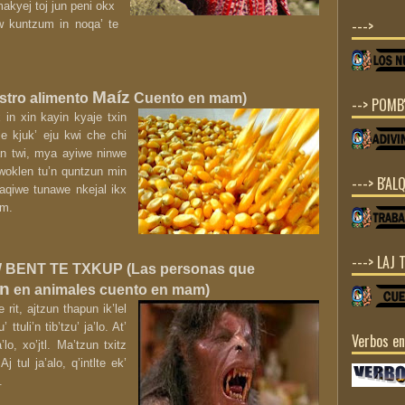
akyej toj jun peni okx
--->
w kuntzum in noqa’ te
Maíz
stro alimento
Cuento en mam)
--> POMB'
x in xin kayin kyaje txin
aje kjuk’ eju kwi che chi
an twi, mya ayiwe ninwe
woklen tu’n quntzun min
---> B'ALQ
aqiwe tunawe nkejal ikx
im.
---> LAJ 
 BENT TE TXKUP (Las personas que
en
en animales cuento en mam)
e rit, ajtzun thapun ik’lel
 ttuli’n tib’tzu’ ja’lo. At’
Verbos e
’lo, xo’jtl. Ma’tzun txitz
Aj tul ja’alo, q’intlte ek’
.