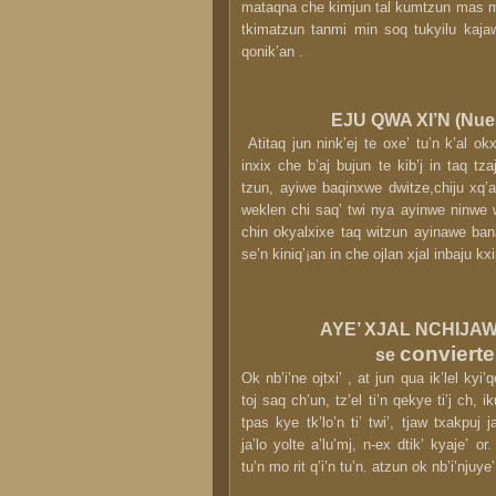
mataqna che kimjun tal kumtzun mas m
tkimatzun tanmi min soq tukyilu kaja
qonik’an .
EJU QWA XI’N (Nue
Atitaq jun nink’ej te oxe’ tu’n k’al ok
inxix che b’aj bujun te kib’j in taq tz
tzun, ayiwe baqinxwe dwitze,chiju xq’
weklen chi saq’ twi nya ayinwe ninwe 
chin okyalxixe taq witzun ayinawe ban
se’n kiniq’¡an in che ojlan xjal inbaju kx
AYE’ XJAL NCHIJAW
conviert
se
Ok nb’i’ne ojtxi’ , at jun qua ik’lel kyi’q
toj saq ch’un, tz’el ti’n qekye ti’j ch, iku’
tpas kye tk’lo’n ti’ twi’, tjaw txakpuj ja
ja’lo yolte a’lu’mj, n-ex dtik’ kyaje’ or. 
tu’n mo rit q’i’n tu’n. atzun ok nb’i’njuye’