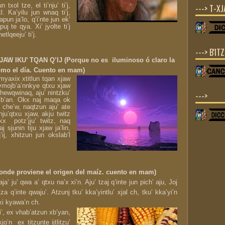
 txol tze, el ti’nju’ ti’j,
---> T-X
jtl. Ka’yilu jun wnaq ti’j,
apun ja’lo, q’i’nte jun ek’
puj te qya. Xi’ jyolte ti’j
etlqeeju’ ti’j.
---> B'IT
AW IKU’ TQAN Q’IJ (Porque no es
iluminoso ó claro
la
omo el día. Cuento en mam)
l myaxix xtitlun tqan xjaw
 kymojb’a’nnkye qtxu xjaw
chewqwinaq, aju’ nintzku’
--->
mujb’an. Okx naj maqa ok
ju che’w, naqtzun aju’ ate
ju’qtxu xjaw, akju twitz
okx potz’jju’ twitz, naq
j sjunin tiju xjaw ja’lin,
ij, xhitzun jun okslab’l
onde proviene el origen del maíz. cuento en mam)
a’ ju’ qwa a’ qtxu na’x xi’n. Aju’ tzaj q’inte jun pich’ aju, Joj
a q’inte qwaju’. Atzunj tku’ kka’yintlu’ xjal ch, tku’ kka’yi’n
-xi kyawa’n ch.
i’, ex vhab’atzun xb’yan,
kjo’n
ex titzunte ijtlitzu’