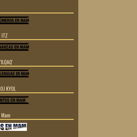
 ITZ
'ILQAQ'
TOJ KYOL
n Mam