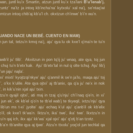
wan, juntl ku’x Smartin, atzun juntl ku`x tza’lani
B’u’lenab’j.
untz’ na’tz ja intoq kb’incha’na’ kytxolu’ xal na’j, se’ntaq’wi
mtzun intoq chib’aj kb’u’l ch. okxtzun ch’inwe’ b’i’n wu’n.
 (CUANDO NACE UN BEBÉ. CUENTO EN MAM)
’n jun tal, tetzu’n kmoj na’j, aju’ qya lu ok kxe’l q’ma’n te tu’n
awb’il ju’ tlib’. Akxitzun in pon tq’ij ju’ wnaq, ate qya, toj jun
uj tu’n b’etx’kak. Aju’ tb’etx’lal in nul q olte tchuj. Aju’ lib’j
b’un jaju’ najla’.
txi’ mixti’ kyojtzqi’nkye’ aju’ q’anmil ik se’n ja’lo, maqa aju’ toj
i’, o’kx k’ulile. Ate qya ojtxi’ aj tb’anix, qa q’a ju’ ne’x in nok
, in kik’u’nin xjal aju’ txin.
tzu’n qyajil ojtxi’, ati maj in tzaj q’u’nju’ ch’i’naq q’e’n, in xi’
jun ek’, ok kb’el q’o’n te tb’el wab’j te tkyeqil, ixtzu’nju’ qya
lib’un ms t-xi’ jyolte’ aju’ echaq k’ul aju’ q’anb’il ok kb’elix
’il, ok kxe’l tk’wa’n. Iktzu’n, ika’ twe’, ika’ twe’. Ikxtzu’n in
u’n qaj ich, ikx aju’ kk’wa’ xjal ojxi’ aju’ q’otj b’an tzotz.
b’a’n tb’anilte qya aj tjwe’. Atzu’n ttxolu’ yoq’ol jun techlal qa