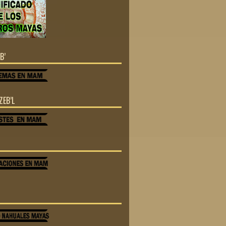
B’
ZEB’L