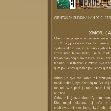
CUENTOS EN EL IDIOMA MAM DE GUATE
XMO'L ( 
Che chi eyqe eju ojtxi xjal eye txin ni
xmo’l kyij se’ntxin liya tbi nimaqu 
xyebilte atzun jun, in taq kub xyeb’in tw
xmo’l intaq b’ixan twitz, jun tal xjal
txajab q’an poq tij inxix tilk’aj ex eju tx
tchinab’ tu’n tb’itzan kumtzun nya b’a
qum jaku chex q’in tu’n jaku chex q’in t
Atitaq jun qya ate’ kab’e ta’l atzunju
tukyilu tehmil, nya b’an taq ta. Atzun jun
tun tel twitz peni ju toka otzun il ti
tzuntzu.
Okktzun il tij etzun tkub tb’yon tal tzun
Dios tuk’yil, ultzuntz toj xq’un xi
chab’awtlo ni xim bente kyol chij ul