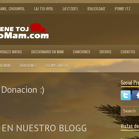
JANIL, CHIJUNYOL
LAJ TOJ KYOL
LA’JTZEB’L
B'ALQ'ILQAQ'
POMB' ITZ
AHUALES MAYAS
DICCIONARIO EN MAM
CANCIONES
DICHOS
CUENTOS
EN MAM
ORACIONES
LO MAS NUEVO
Social Pro
Donacion :)
 EN NUESTRO BLOGG
Vistas de