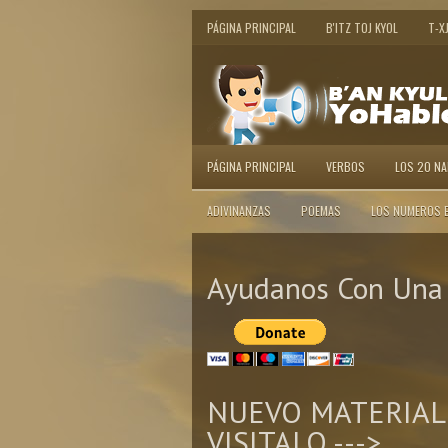
PÁGINA PRINCIPAL
B'ITZ TOJ KYOL
T-X
PÁGINA PRINCIPAL
VERBOS
LOS 20 N
ADIVINANZAS
POEMAS
LOS NUMEROS 
Ayudanos Con Una 
NUEVO MATERIAL
VISITALO --->