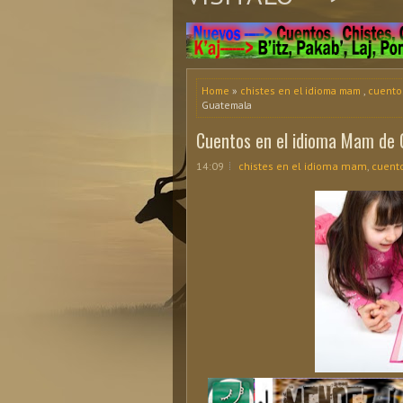
Home
»
chistes en el idioma mam
,
cuento
Guatemala
Cuentos en el idioma Mam de
14:09
chistes en el idioma mam
,
cuent