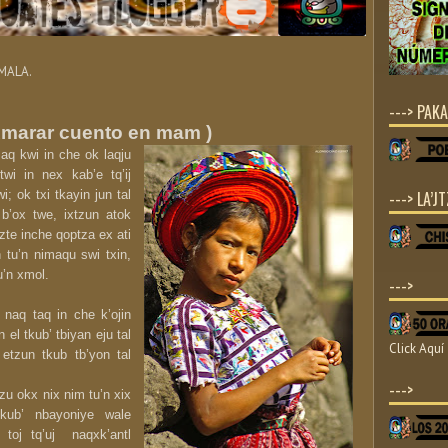
MALA.
---> PAKA
Amarar cuento en mam )
maq kwi in che ok laqju
twi in nex kab’e tq’ij
i; ok txi tkayin jun tal
---> LA’JT
k b’ox twe, ixtzun atok
itzte inche qoptza ex ati
n tu’n nimaqu swi txin,
u’n xmol.
--->
n naq taq in che k’ojin
 el tkub’ tbiyan eju tal
Click Aquí
j etzun tkub tb’yon tal
--->
tzu okx nix nim tu’n xix
 kub’ nbayoniye wale
 toj tq’uj naqxk’antl