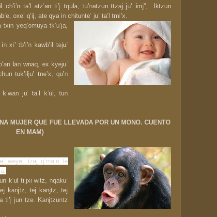
l ch’i’n ta’l atz’an ti’j tqula, tu’natzun ttzaj ju’ imj”; Iktzun
’e, oxe’ q’ij, ate qya in chitunte’ ju’ ta’l tmi’x.
a txin yeq’omuya tk’u’ja,
in xi’ tb’i’n kawb’il teju’
 b’an lan wnaq, ex kyeju’
chun tuk’ilju’ tne’x, qu’n
 k’wan ju’ ta’l k’ul, tun
. (UNA MUJER QUE FUE LLEVADA POR UN MONO. CUENTO
EN MAM)
iye’ weye, tzaj q’ma’n te
ja.
un k’ul ti’jxi witz, nqaku’
j kanjtz, tej kanjtz, tej
 ti’j jun tze. Kanjtzuntz