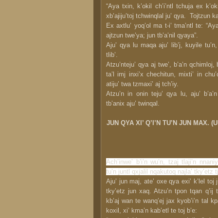
“Aya txin, k’okil ch’i’ntl tchuja ex k’oki
xb’ajiju’toj tchwinqlal ju’ qya. Tojtzun kab
Ex axtlu’ yoq’ol ma t-i’ tma’ntl te: “Ay
ajtzun twe’ya; jun tb’a’nil qyaya”.
Aju’ qya lu maqa aju’ lib’j, kuyile tu’n, 
tlib’.
Atzu’nteju’ qya aj twe’, b’a’n qchimloj,
ta’l imj inxi’x chechitun, mixti’ in chu’
atiju’ twa tzmaxi’ aj tch’iy.
Atzu’n in onin teju’ qya lu, aju’ b’a’n
tb’anix aju’ twinqal.
JUN QYA XI’ Q’I’N TU’N JUN MAX
Ach’inwe’ b’i’n wu’n, tzaj tlaji’n nnan
tu’n juntl qxjalil nqakutoq najla’ tky’etz t
Aju’ jun maj, ate’ oxe qya exi’ k’lel toj j
tky’etz jun xaq. Atzu’n tpon tqan q’ij te
kb’aj wan te wanq’ej jax kyob’i’n tal kpa
koxil, xi’ kma’n kab’etl te toj b’e: