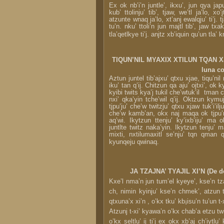
Ex ok nb’i’n juntle’, ikxu’, jun qya japun
kub’ ttolinju’ tib’, tjaw, we’tl ja’lo, xo’
atzunte wnaq ja’lo, xt’anj ewalqju’ ti’j. tj
tu’n. nku’ ttoli’n jun majtl tib’, jaw txak
tla’qetlkye ti’j. anjtz xb’iquin qu’un tla’ kn
TIQUN’NIL MYAXIX XTILUN TQAN XJ
luna c
Aztun juntel tib’ajxu’ qtxu xjae, tiqu’ni
iku’ tan q’ij. Chitzun qa aju’ ojtxi’, ok
kyibi twits kya’j tukil che’wtuk’il tman 
nxi’ qka’yin tche’wil q’ij. Oktzun ky
tjpu’ju’ che’w twitzju’ qtxu xjaw tuk’i’il
che’w kamb’an, okx naj maqa ok tjpu’n
aq’wi. Ikytzun ttenju’ ky’ixb’iju’ ma 
juntlte twitz naka’yin. Ikytzun tenju’ ma
mixti, nxtilumaxitl se’nju’ tqn qman q’
kyunqeju qwinaq.
JA TZAJNA’ TYAJIL XI’N (De d
Kxe’l nma’n jun tum’el kyeye’, kse’n tzaj
ch, nimin kyinju’ kse’n chmek’, atzun tz
qtxuna’x xi’n , o’kx tku’ kb¡isu’n tu’un t
Atzunj t-xi’ kyawa’n o’kx chab’a etzu tw
o’kx seltlu’ ij ti’j ex okx xb’aj ch’iytlu’ 