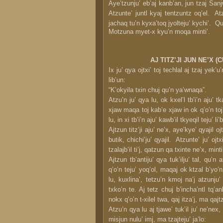
Aye’tzunju’ eb’aj kanb’an, jun tzaj Sanj
Atzunte’ juntl kyaj tentzuntz oq’el. Atz
jachaq tu’n kyxa’toq jyolteju’ kychi’. Qu
Motzuna myet-x kyu’n moqa minti’.
AJ TITZ’JI JUN NE’X
Ix ju’ qya ojtxi’ toj techlal aj tzaj yek’u
lib’un:
“K’okyila txin chuj qu’n ya’wnaqa”.
Atzu’n ju’ qya lu, ok kxel’l tb’i’n aju’ tk
xjaw maqa toj kab’e xjaw in ok q’o’n toj ch
lu, in xi tb’i’n aju’ kawb’il tkyeqil teju’ li’
Ajtzun titz’ji aju’ ne’x, aye’kye’ qyajil oj
butik, chichi’ju’ qyajil. Atzunte’ ju’ ojtx
tzalajb’il ti’j, qatzun qa txinte ne’x, minti’
Ajtzun tb’antiju’ qya tuk’ilju’ tal, qu’n a
q’o’n teju’ yoq’ol, maqaj ok ktzal b’yo’n 
lu, kuxlina’, tetzu’n kmoj na’j atzunju’ 
txko’n te. Aj tetz chuj b’incha’ntl tq’anb
nokx q’o’n t-xilel twa, qaj itza’j, ma qajtz
Atzu’n qya lu aj tjawe’ tuk’il ju’ ne’nex, 
misjun nulu’ imj, ma tzajteju’ ja’lo: