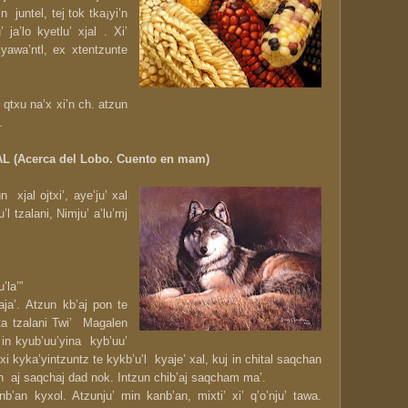
a’n
juntel, tej tok tka¡yi’n
’ ja’lo kyetlu’ xjal . Xi’
kyawa’ntl, ex xtentzunte
e qtxu na’x xi’n ch. atzun
.
L (Acerca del Lobo. Cuento en mam)
un
xjal ojtxi’, aye’ju’ xal
u’l tzalani, Nimju’ a’lu’mj
’la’”
aja’.
Atzun kb’aj pon te
ita tzalani Twi’ Magalen
’ in kyub’uu’yina kyb’uu’
xi kyka’yintzuntz te kykb’u’l kyaje’ xal, kuj in chital saqchan
e`n aj saqchaj dad nok. Intzun chib’aj saqcham ma’.
b’an kyxol. Atzunju’ min kanb’an, mixti’ xi’ q’o’nju’ tawa.