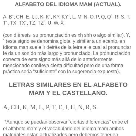
ALFABETO DEL IDIOMA MAM (ACTUAL).
A, B´, CH, E, I, J, K, K´, KY, KY´, L, M, N, O, P, Q, Q´, R, S, T,
T´, TX, TX´, TZ, TZ´, U, W, X
(con diéresis su pronunciación es
xh shh o algo similar), Y,
´
(este signo se denomina glotal y similar a un acento, en
idioma man suele ir detrás de la letra a la cual al pronunciar
le da un sonido más largo y pronunciado. La pronunciación
correcta de este signo más allá de lo anteriormente
mencionado conlleva cierta dificultad pero de una forma
práctica sería “suficiente” con la sugerencia expuesta).
LETRAS SIMILARES EN EL ALFABETO
MAM Y EL CASTELLANO.
A, CH, K, M, L, P, T, E, I, U, N, R, S.
*
Aunque se puedan observar “ciertas diferencias” entre el
el alfabeto mam y el vocabulario del idioma mam ambos
materiales estan actualizados pero debemos tener en