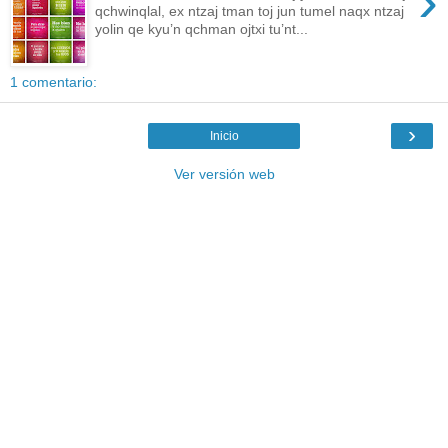
›
qchwinqlal, ex ntzaj tman toj jun tumel naqx ntzaj
yolin qe kyu’n qchman ojtxi tu’nt...
1 comentario:
›
Inicio
Ver versión web