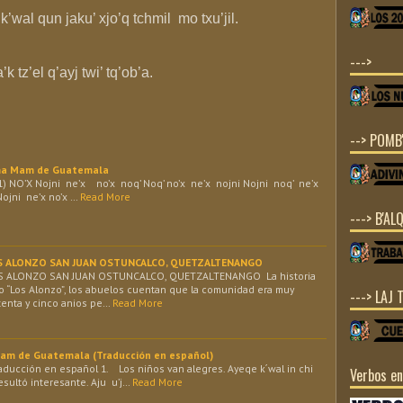
j k’wal qun jaku’ xjo’q tchmil mo txu’jil.
--->
a’k tz’el q’ayj twi’ tq’ob’a.
--> POMB'
oma Mam de Guatemala
) NO’X Nojni ne’x no’x noq’ Noq’ no’x ne’x nojni Nojni noq’ ne’x
Nojni ne’x no’x …
Read More
---> B'ALQ
LOS ALONZO SAN JUAN OSTUNCALCO, QUETZALTENANGO
OS ALONZO SAN JUAN OSTUNCALCO, QUETZALTENANGO La historia
do “Los Alonzo”, los abuelos cuentan que la comunidad era muy
---> LAJ 
nta y cinco anios pe…
Read More
Mam de Guatemala (Traducción en español)
ducción en español 1. Los niños van alegres. Ayeqe k´wal in chi
Verbos e
resultó interesante. Aju u’j…
Read More