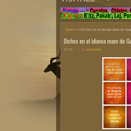
Home
» » Dichos en el idioma mam de Gua
Dichos en el idioma mam de 
17:42
1 comment