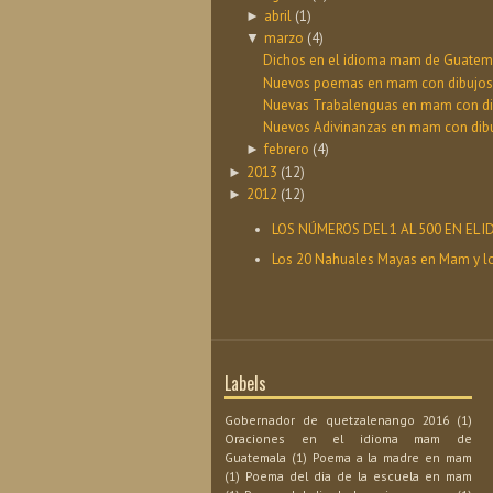
abril
(1)
►
marzo
(4)
▼
Dichos en el idioma mam de Guatemal
Nuevos poemas en mam con dibujos (P
Nuevas Trabalenguas en mam con dib
Nuevos Adivinanzas en mam con dibuj
febrero
(4)
►
2013
(12)
►
2012
(12)
►
LOS NÚMEROS DEL 1 AL 500 EN EL
Los 20 Nahuales Mayas en Mam y l
Labels
Gobernador de quetzalenango 2016
(1)
Oraciones en el idioma mam de
Guatemala
(1)
Poema a la madre en mam
(1)
Poema del dia de la escuela en mam