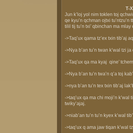
T-
Jun k’loj yol nim toklen toj qchwi
qe kyu’n qchman ojtxi tu’ntzu’n tt
tilil tij tu’n txi’ qbinchan ma mla
->Taq’ux qama tz’ex txin tib’aj aqw
->Nya b’an tu’n twan k’wal tzi ja
->Taq’ux qa ma kyaj qine’ tchemu
->Nya b’an tu’n twa’n q’a toj kab’
->nya b’an tu’n tex txin tib’aj lak’b’
->taq’ux qa ma chi moji’n k’wal tij
twiky’ajaj.
->niab’an tu’n tu’n kyex k’wal tib’
->taq’ux q ama jaw tiqan k’wal tz’