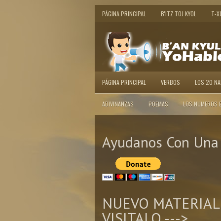
PÁGINA PRINCIPAL
B'ITZ TOJ KYOL
T-X
PÁGINA PRINCIPAL
VERBOS
LOS 20 N
ADIVINANZAS
POEMAS
LOS NUMEROS 
Ayudanos Con Una 
NUEVO MATERIAL
VISITALO --->