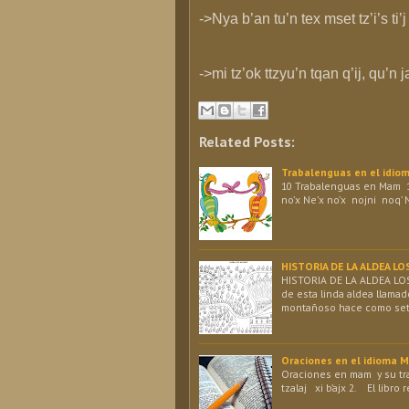
->Nya b’an tu’n tex mset tz’i’s ti’
->mi tz’ok ttzyu’n tqan q’ij, qu’n j
Related Posts:
Trabalenguas en el idi
10 Trabalenguas en Mam 1
no’x Ne’x no’x nojni noq’ 
HISTORIA DE LA ALDEA 
HISTORIA DE LA ALDEA L
de esta linda aldea llama
montañoso hace como sete
Oraciones en el idioma 
Oraciones en mam y su tra
tzalaj xi b’ajx 2. El libro 