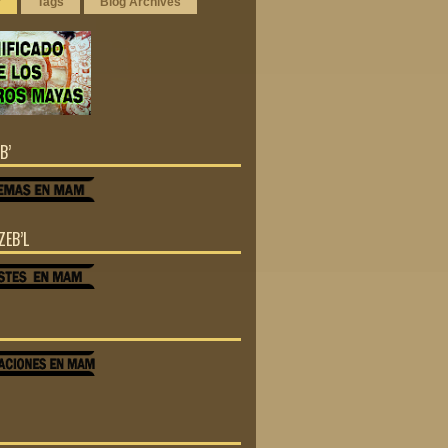
r
Tags
Blog Archives
B’
ZEB’L