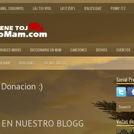
JANIL, CHIJUNYOL
LAJ TOJ KYOL
LA’JTZEB’L
B'ALQ'ILQAQ'
POMB' ITZ
AHUALES MAYAS
DICCIONARIO EN MAM
CANCIONES
DICHOS
CUENTOS
EN MAM
ORACIONES
LO MAS NUEVO
Social Pro
Donacion :)
 EN NUESTRO BLOGG
Vistas de