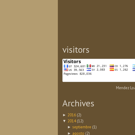
visitors
Mendez Loa
Archives
2016
(2)
►
2014
(12)
▼
septiembre
(1)
►
agosto
(2)
►