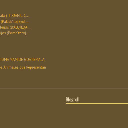
a ( T-XJANIL, C...
ak'ab' toj kyol...
ujos (B'ALQ'ILQA...
os (Pomb'tz toj...
 IDIOMA MAM DE GUATEMALA
os Animales que Representan
Blogroll