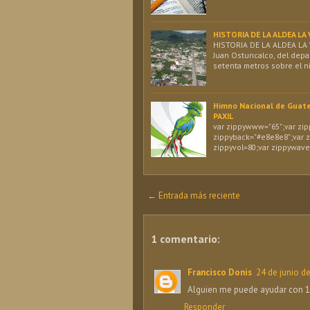
HISTORIA DE LA ALDEA L
HISTORIA DE LA ALDEA LA 
Juan Ostuncalco, del depa
setenta metros sobre el ni
Himno Nacional de Guat
PAXIL
var zippywww="65";var zipp
zippyback="#e8e8e8";var z
zippyvol=80;var zippywave 
← Entrada más reciente
1 comentario:
Francisco Donis
24 de junio d
Alguien me puede ayudar con 1
Responder