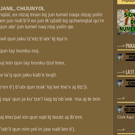
Popula
XJANIL, CHIJUNYOL
nqlal, ex ntzaj tman toj jun tumel naqx ntzaj yolin
en jun nuk’b’il ex jun tk’ujlalil toj qchwinqlal qu’m
y qun ate’ jun tumel naq ntaj yolin qe.
il qun jaku tz’etz b’atx’ tij tqa’n.
---> PAKA
 qun lay txunku noj.
j txin qun lay txunku tzul tnex.
---> LA’JT
e la’q qun jaku kab’e txujil.
en ti’j b’utx qun txak’ toj twi tne’x aj titz’ji.
--->
 sqa’ qun ja ku’ tze’l laqj tq’ob’xek ma aj te txin
aj tmu’pal xin qun sqit tij twutz aj tb’ent.
Click Aquí
--->
isb’il qun nim yol in jaw nab’len ti’j.