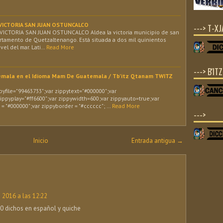
A VICTORIA SAN JUAN OSTUNCALCO
---> T-X
VICTORIA SAN JUAN OSTUNCALCO Aldea la victoria municipio de san
rtamento de Quetzaltenango. Está situada a dos mil quinientos
vel del mar. Lati…
Read More
---> B'IT
emala en el Idioma Mam De Guatemala / Tb’itz Qtanam TWITZ
yfile="99463733";var zippytext="#000000";var
ippyplay="#ff6600";var zippywidth=600;var zippyauto=true;var
= "#000000";var zippyborder = "#cccccc"; …
Read More
--->
Inicio
Entrada antigua →
e 2016 a las 12:22
0 dichos en español y quiche