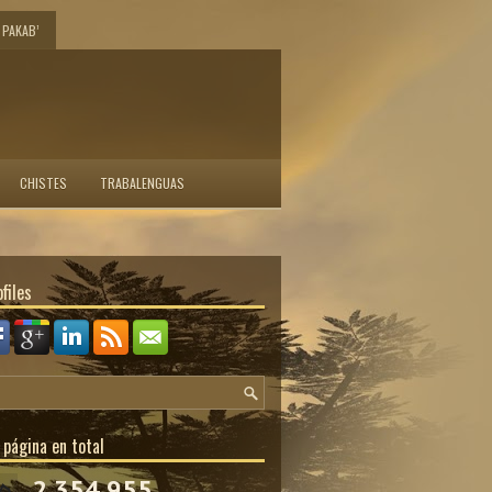
PAKAB’
CHISTES
TRABALENGUAS
files
 página en total
2,354,955