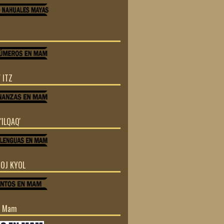
 ITZ
'ILQAQ'
TOJ KYOL
n Mam