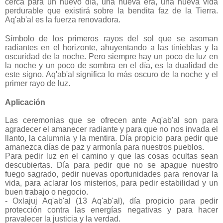
cerca para un nuevo día, una nueva era, una nueva vida
perdurable que existirá sobre la bendita faz de la Tierra.
Aq'ab'al es la fuerza renovadora.
Símbolo de los primeros rayos del sol que se asoman
radiantes en el horizonte, ahuyentando a las tinieblas y la
oscuridad de la noche. Pero siempre hay un poco de luz en
la noche y un poco de sombra en el día, es la dualidad de
este signo. Aq'ab'al significa lo más oscuro de la noche y el
primer rayo de luz.
Aplicación
Las ceremonias que se ofrecen ante Aq'ab'al son para
agradecer el amanecer radiante y para que no nos invada el
llanto, la calumnia y la mentira. Día propicio para pedir que
amanezca días de paz y armonía para nuestros pueblos.
Para pedir luz en el camino y que las cosas ocultas sean
descubiertas. Día para pedir que no se apague nuestro
fuego sagrado, pedir nuevas oportunidades para renovar la
vida, para aclarar los misterios, para pedir estabilidad y un
buen trabajo o negocio.
- Oxlajuj Aq'ab'al (13 Aq'ab'al), día propicio para pedir
protección contra las energías negativas y para hacer
pravalecer la justicia y la verdad.