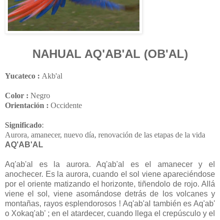
NAHUAL AQ'AB'AL (
OB'AL)
Yucateco :
Akb'al
Color :
Negro
Orientación :
Occidente
Significado
:
Aurora, amanecer, nuevo día, renovación de las etapas de la vida
AQ'AB'AL
Aq'ab'al es la aurora. Aq'ab'al es el amanecer y el
anochecer. Es la aurora, cuando el sol viene apareciéndose
por el oriente matizando el horizonte, tiñendolo de rojo. Allá
viene el sol, viene asomándose detrás de los volcanes y
montañas, rayos esplendorosos ! Aq'ab'al también es Aq'ab'
o Xokaq'ab' ; en el atardecer, cuando llega el crepúsculo y el