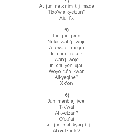
4)
At jun ne’x nim ti’j maqa
Ttxo’w.alkyetzun?
Aju i’x
5)
Jun jun prim
Nokx wab’j woje
Aju wab’j muqin
In chin tzq’aje
Wab’j woje
In chi yon xjal
Weye tu’n kwan
Alkyeqine?
Xk’on
6)
Jun manb’aj jwe’
T-k’wal
Alkyetzan?
Q’ob’aj
ati jun xjal kyaq ti’j
Alkyetzunlo?