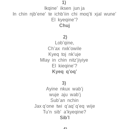
1)
Ikqine’ iksen jun ja
In chin njb’ene’ te ichb’iin chi moq’ti xjal wune’
El kyeqine’?
Chuj
2)
Lob’qine,
Ch’ax nxk’owile
Kyeq toj nk’uje
Mlay in chin nitz’jiyiye
El kieqine’?
Kyeq q’oq’
3)
Ayine nkux wab’j
wuje aju wab’j
Sub’an nchin
Jax q’one twi q’aq’ q’eq wije
Tu’n sib’ a’kyeqine?
Sib’l