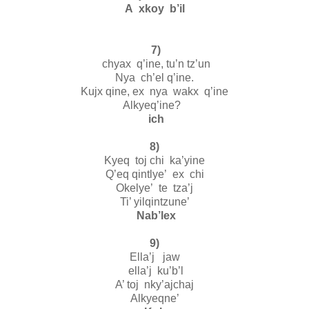
A xkoy b’il
7)
chyax q’ine, tu’n tz’un
Nya ch’el q’ine.
Kujx qine, ex nya wakx q’ine
Alkyeq’ine?
ich
8)
Kyeq toj chi ka’yine
Q’eq qintlye’ ex chi
Okelye’ te tza’j
Ti’ yilqintzune’
Nab’lex
9)
Ella’j jaw
ella’j ku’b’l
A’ toj nky’ajchaj
Alkyeqne’