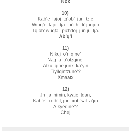
Kok
10)
Kab’e lajoj tq’ob’ jun tz’e
Winq’e lajoj tja pi’ch’ ti’ junjun
Tq’ob’ wuqtal pich’toj jun ju tja.
Ab’q’i
11)
Nikuj o’n qine’
Naq a b’otzqine’
Atzu qine junx ka’yin
Tiyilqintzune’?
Xmaatx
12)
Jn ja nimin, kyaje tqan,
Kab’e’ txolb’il, jun xob’sal a’jin
Alkyeqine’?
Chej