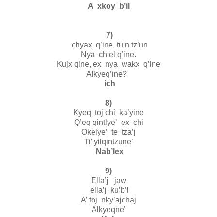
A xkoy b’il
7)
chyax q’ine, tu’n tz’un
Nya ch’el q’ine.
Kujx qine, ex nya wakx q’ine
Alkyeq’ine?
ich
8)
Kyeq toj chi ka’yine
Q’eq qintlye’ ex chi
Okelye’ te tza’j
Ti’ yilqintzune’
Nab’lex
9)
Ella’j jaw
ella’j ku’b’l
A’ toj nky’ajchaj
Alkyeqne’