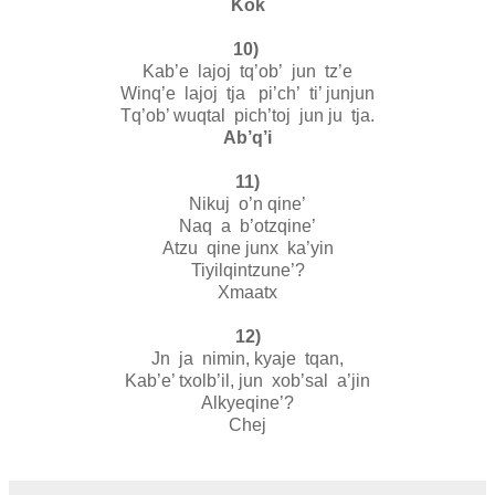
Kok
10)
Kab’e lajoj tq’ob’ jun tz’e
Winq’e lajoj tja pi’ch’ ti’ junjun
Tq’ob’ wuqtal pich’toj jun ju tja.
Ab’q’i
11)
Nikuj o’n qine’
Naq a b’otzqine’
Atzu qine junx ka’yin
Tiyilqintzune’?
Xmaatx
12)
Jn ja nimin, kyaje tqan,
Kab’e’ txolb’il, jun xob’sal a’jin
Alkyeqine’?
Chej