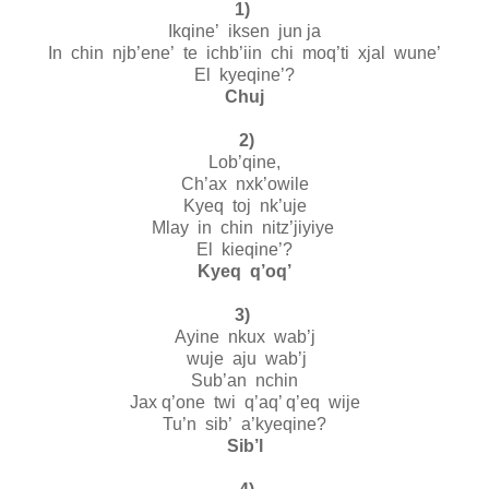
1)
Ikqine’ iksen jun ja
In chin njb’ene’ te ichb’iin chi moq’ti xjal wune’
El kyeqine’?
Chuj
2)
Lob’qine,
Ch’ax nxk’owile
Kyeq toj nk’uje
Mlay in chin nitz’jiyiye
El kieqine’?
Kyeq q’oq’
3)
Ayine nkux wab’j
wuje aju wab’j
Sub’an nchin
Jax q’one twi q’aq’ q’eq wije
Tu’n sib’ a’kyeqine?
Sib’l