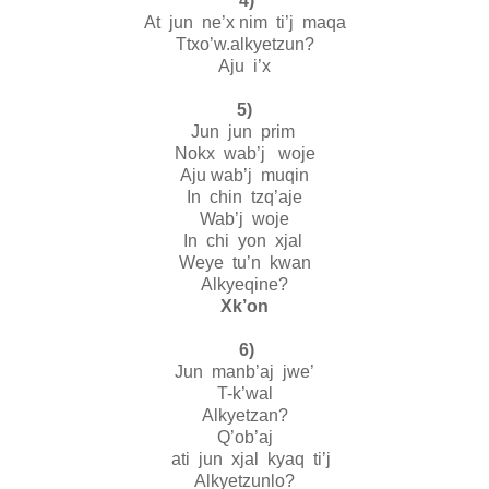
4)
At jun ne’x nim ti’j maqa
Ttxo’w.alkyetzun?
Aju i’x
5)
Jun jun prim
Nokx wab’j woje
Aju wab’j muqin
In chin tzq’aje
Wab’j woje
In chi yon xjal
Weye tu’n kwan
Alkyeqine?
Xk’on
6)
Jun manb’aj jwe’
T-k’wal
Alkyetzan?
Q’ob’aj
ati jun xjal kyaq ti’j
Alkyetzunlo?