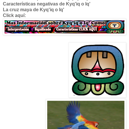
Características negativas de
Kyq'iq o Iq'
La cruz maya de
Kyq'iq o Iq'
Click aquí: