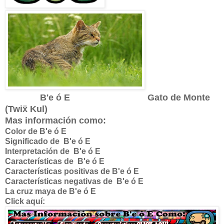
B'e ó E Gato de Monte
(Twi
ẍ Kul)
Mas información como:
Color de B'e ó E
Significado de
B'e ó E
Interpretación de
B'e ó E
Características de
B'e ó E
Características positivas de
B'e ó E
Características negativas de
B'e ó E
La cruz maya de
B'e ó E
Click aquí: