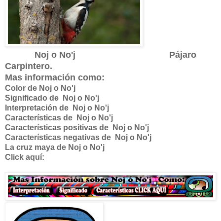
Noj o No'j Pájaro
Carpintero.
Mas información como:
Color de Noj o No'j
Significado de
Noj o No'j
Interpretación de
Noj o No'j
Características de
Noj o No'j
Características positivas de
Noj o No'j
Características negativas de
Noj o No'j
La cruz maya de
Noj o No'j
Click aquí: