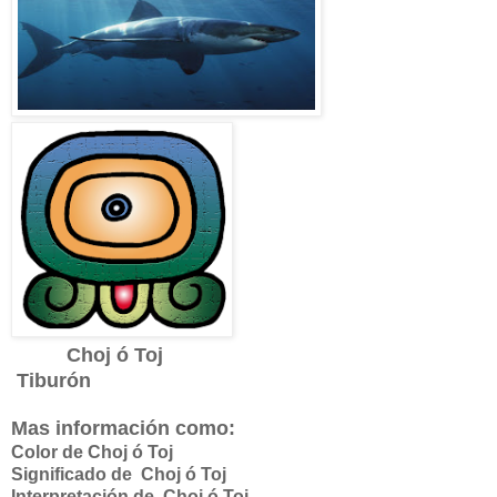
Choj ó Toj
Tiburón
Mas información como:
Color de Choj ó Toj
Significado de
Choj ó Toj
Interpretación de
Choj ó Toj