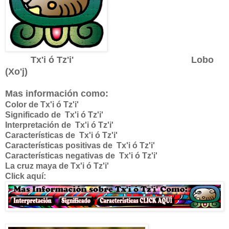
Tx'i ó Tz'i' Lobo
(Xo'j)
Mas información como:
Color de Tx'i ó Tz'i'
Significado de
Tx'i ó Tz'i'
Interpretación de
Tx'i ó Tz'i'
Características de
Tx'i ó Tz'i'
Características positivas de
Tx'i ó Tz'i'
Características negativas de
Tx'i ó Tz'i'
La cruz maya de
Tx'i ó Tz'i'
Click aquí: