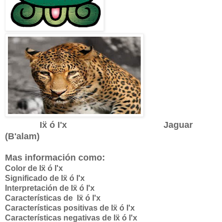
I
ẍ ó I'x Jaguar
(B'alam)
Mas información como:
Color de I
ẍ ó I'x
Significado de
I
ẍ ó I'x
Interpretación de
I
ẍ ó I'x
Características de
I
ẍ ó I'x
Características positivas de
I
ẍ ó I'x
Características negativas de
I
ẍ ó I'x