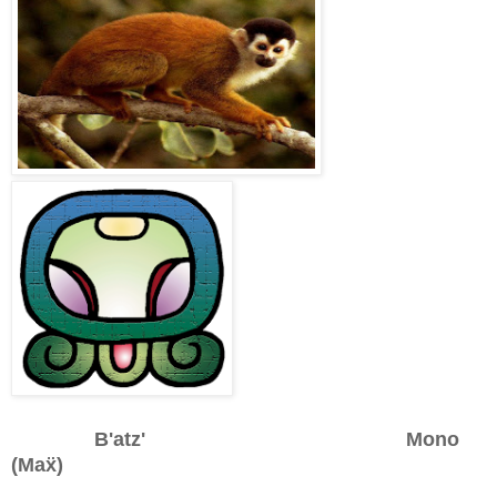
B'atz' Mono
(Ma
ẍ)