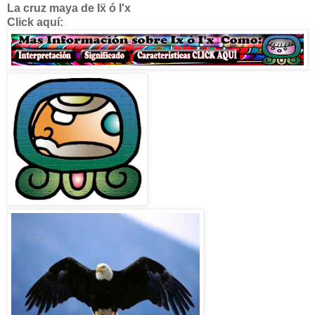
La cruz maya de
I
ẍ ó I'x
Click aquí: