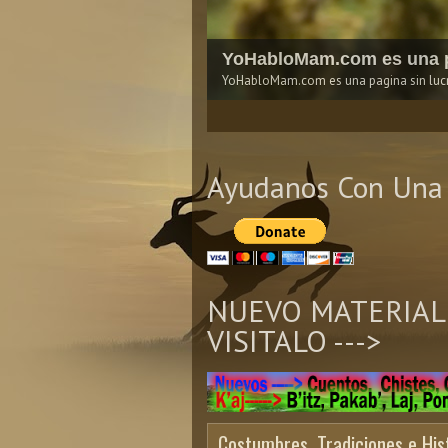
YoHabloMam.com es una p
YoHabloMam.com es una pagina sin lucro
1
2
3
4
5
Ayudanos Con Una 
NUEVO MATERIAL
VISITALO --->
Costumbres, Tradiciones e Hi