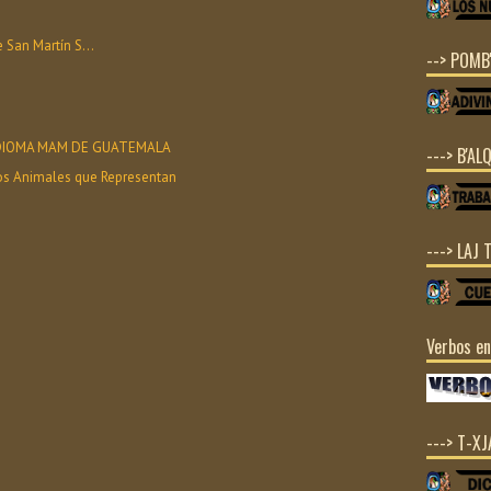
 San Martín S...
--> POMB'
 IDIOMA MAM DE GUATEMALA
---> B'ALQ
os Animales que Representan
---> LAJ 
Verbos e
---> T-X