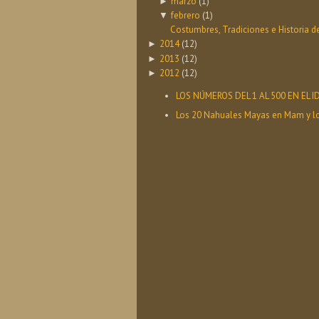
marzo
(1)
►
febrero
(1)
▼
Costumbres, Tradiciones e Historia de
2014
(12)
►
2013
(12)
►
2012
(12)
►
LOS NÚMEROS DEL 1 AL 500 EN EL
Los 20 Nahuales Mayas en Mam y l