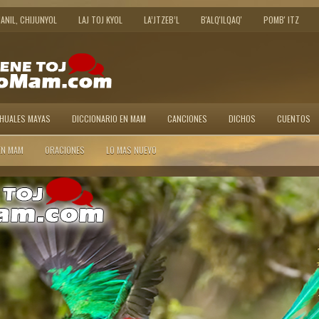
JANIL, CHIJUNYOL
LAJ TOJ KYOL
LA’JTZEB’L
B'ALQ'ILQAQ'
POMB' ITZ
AHUALES MAYAS
DICCIONARIO EN MAM
CANCIONES
DICHOS
CUENTOS
EN MAM
ORACIONES
LO MAS NUEVO