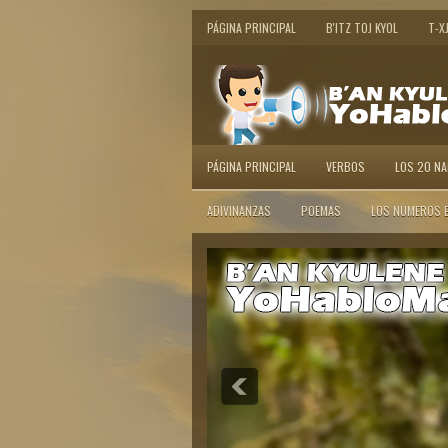
PÁGINA PRINCIPAL
B'ITZ TOJ KYOL
T-X
PÁGINA PRINCIPAL
VERBOS
LOS 20 N
ADIVINANZAS
POEMAS
LOS NUMEROS 