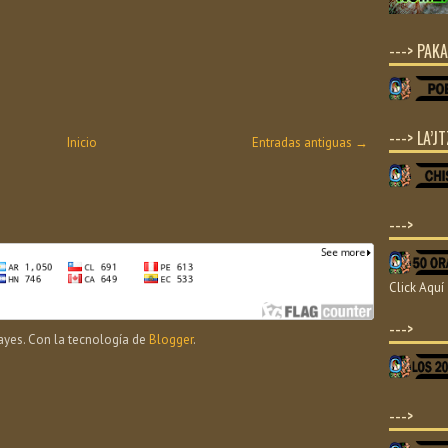
---> PAKA
---> LA’JT
Inicio
Entradas antiguas →
--->
Click Aquí
--->
yes. Con la tecnología de
Blogger
.
--->