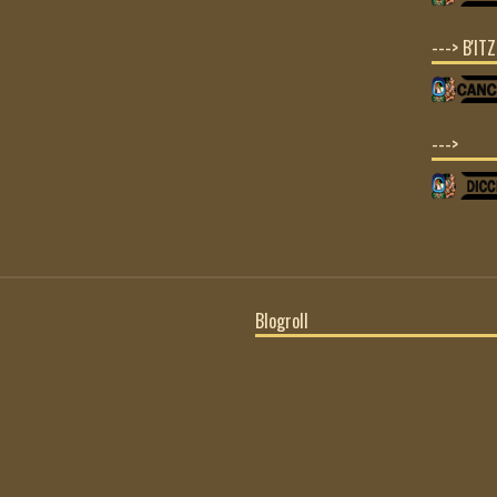
---> B'IT
--->
Blogroll