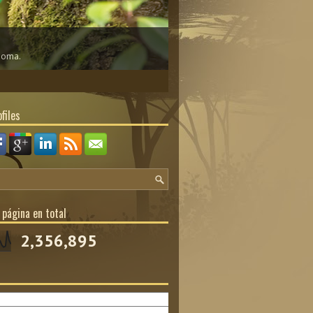
dioma.
files
 página en total
2,356,895