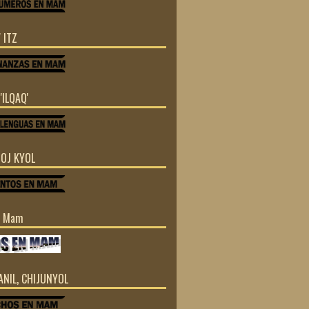
 ITZ
'ILQAQ'
TOJ KYOL
n Mam
JANIL, CHIJUNYOL