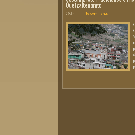
Quetzaltenango
19:54
No comments
C
C
V
m
p
p
p