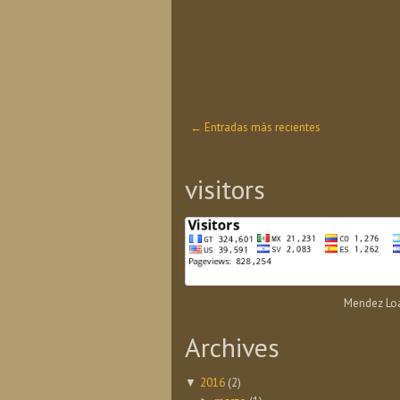
← Entradas más recientes
visitors
Mendez Loa
Archives
2016
(2)
▼