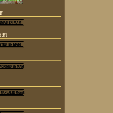
B’
ZEB’L