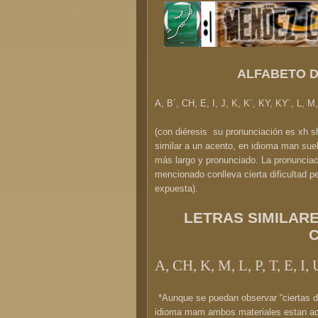
ALFABETO D
A, B´, CH, E, I, J, K, K´, KY, KY´, L, M
(con diéresis su pronunciación es
xh s
similar a un acento, en idioma man suele
más largo y pronunciado. La pronunciac
mencionado conlleva cierta dificultad pe
expuesta).
LETRAS SIMILARE
A, CH, K, M, L, P, T, E, I, 
*
Aunque se puedan observar “ciertas di
idioma mam ambos materiales estan ac