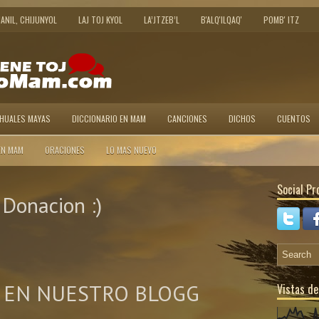
JANIL, CHIJUNYOL
LAJ TOJ KYOL
LA’JTZEB’L
B'ALQ'ILQAQ'
POMB' ITZ
AHUALES MAYAS
DICCIONARIO EN MAM
CANCIONES
DICHOS
CUENTOS
EN MAM
ORACIONES
LO MAS NUEVO
Social Pro
Donacion :)
 EN NUESTRO BLOGG
Vistas de