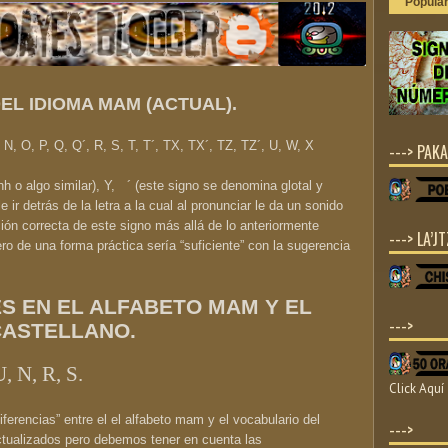
Popula
EL IDIOMA MAM (ACTUAL).
, N, O, P, Q, Q´, R, S, T, T´, TX, TX´, TZ, TZ´, U, W, X
---> PAKA
hh o algo similar), Y,
´
(este signo se denomina glotal y
 ir detrás de la letra a la cual al pronunciar le da un sonido
ión correcta de este signo más allá de lo anteriormente
---> LA’JT
ro de una forma práctica sería “suficiente” con la sugerencia
S EN EL ALFABETO MAM Y EL
--->
CASTELLANO.
U, N, R, S.
Click Aquí
ferencias” entre el el alfabeto mam y el vocabulario del
--->
tualizados pero debemos tener en cuenta las