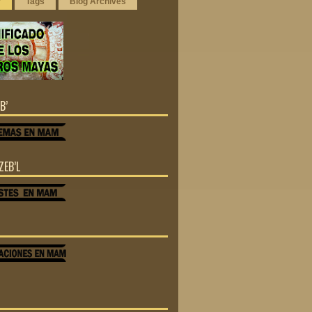
r
Tags
Blog Archives
B’
ZEB’L