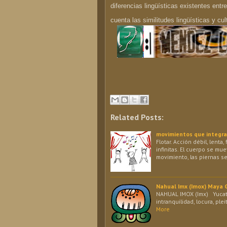
diferencias lingüísticas existentes e
cuenta las similitudes lingüísticas y cul
Related Posts:
movimientos que integran 
Flotar. Acción débil, lenta
infinitas. El cuerpo se m
movimiento, las piernas 
Nahual Imx (Imox) Maya
NAHUAL IMOX (Imx) Yucateco
intranquilidad, locura, ple
More