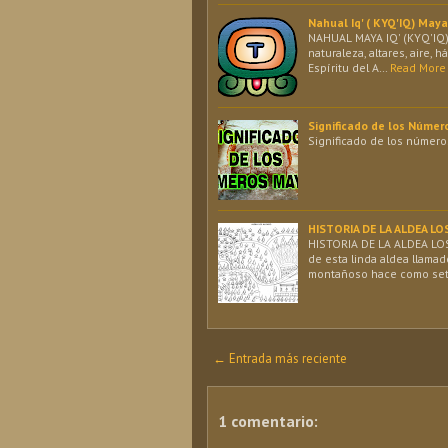
Nahual Iq' ( KYQ'IQ) May
NAHUAL MAYA IQ' (KYQ'IQ) 
naturaleza, altares, aire, h
Espíritu del A…
Read More
Significado de los Númer
Significado de los números
HISTORIA DE LA ALDEA 
HISTORIA DE LA ALDEA L
de esta linda aldea llama
montañoso hace como sete
← Entrada más reciente
1 comentario: