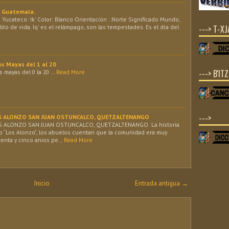
a Guatemala.
Yucateco: Ik' Color: Blanco Orientación : Norte Significado Mundo,
---> T-X
álito de vida. Iq' es el relámpago, son las tempestades. Es el día del
os Mayas del 1 al 20
---> B'IT
 mayas del 0 la 20 …
Read More
--->
LOS ALONZO SAN JUAN OSTUNCALCO, QUETZALTENANGO
OS ALONZO SAN JUAN OSTUNCALCO, QUETZALTENANGO La historia
do “Los Alonzo”, los abuelos cuentan que la comunidad era muy
nta y cinco anios pe…
Read More
Inicio
Entrada antigua →