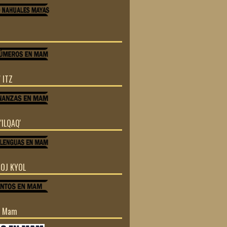
 ITZ
'ILQAQ'
TOJ KYOL
n Mam