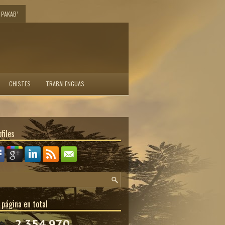
PAKAB’
CHISTES
TRABALENGUAS
files
 página en total
2,354,970