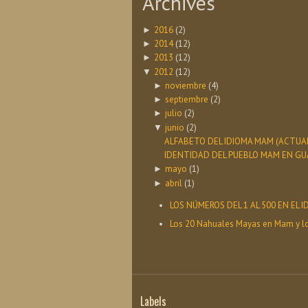
Archives
2016
(2)
►
2014
(12)
►
2013
(12)
►
2012
(12)
▼
noviembre
(4)
►
septiembre
(2)
►
julio
(2)
►
junio
(2)
▼
ALFABETO DEL IDIOMA MAM (ACTUAL
IDENTIDAD DEL PUEBLO MAM EN G
mayo
(1)
►
abril
(1)
►
LOS NÚMEROS DEL 1 AL 500 EN EL
Los 20 Nahuales Mayas en Mam y l
Labels