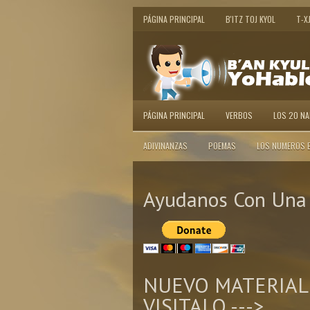
PÁGINA PRINCIPAL
B'ITZ TOJ KYOL
T-X
PÁGINA PRINCIPAL
VERBOS
LOS 20 N
ADIVINANZAS
POEMAS
LOS NUMEROS 
Ayudanos Con Una 
NUEVO MATERIAL
VISITALO --->