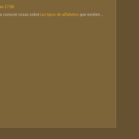
las 17:06
no conocer cosas sobre
Los tipos de alfabetos
que existen...