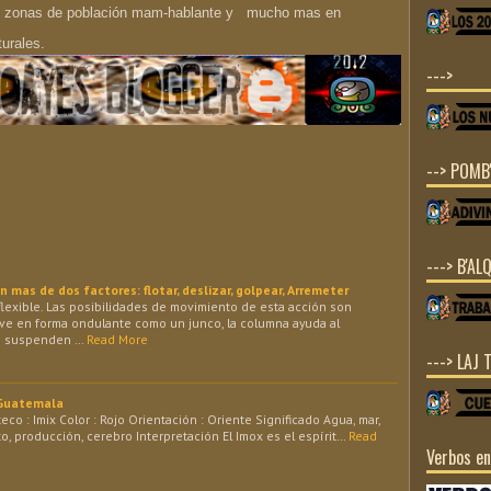
ntre zonas de población mam-hablante y mucho mas en
turales.
--->
--> POMB'
---> B'ALQ
mas de dos factores: flotar, deslizar, golpear, Arremeter
, flexible. Las posibilidades de movimiento de esta acción son
ueve en forma ondulante como un junco, la columna ayuda al
se suspenden …
Read More
---> LAJ 
 Guatemala
 : Imix Color : Rojo Orientación : Oriente Significado Agua, mar,
ito, producción, cerebro Interpretación El Imox es el espírit…
Read
Verbos e