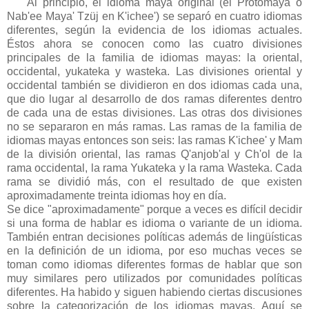
Al principio, el idioma maya original (el Protomaya o
Nab'ee Maya' Tzüj en K'ichee') se separó en cuatro idiomas
diferentes, según la evidencia de los idiomas actuales.
Éstos ahora se conocen como las cuatro divisiones
principales de la familia de idiomas mayas: la oriental,
occidental, yukateka y wasteka. Las divisiones oriental y
occidental también se dividieron en dos idiomas cada una,
que dio lugar al desarrollo de dos ramas diferentes dentro
de cada una de estas divisiones. Las otras dos divisiones
no se separaron en más ramas. Las ramas de la familia de
idiomas mayas entonces son seis: las ramas K'ichee' y Mam
de la división oriental, las ramas Q'anjob'al y Ch'ol de la
rama occidental, la rama Yukateka y la rama Wasteka. Cada
rama se dividió más, con el resultado de que existen
aproximadamente treinta idiomas hoy en día.
Se dice "aproximadamente" porque a veces es difícil decidir
si una forma de hablar es idioma o variante de un idioma.
También entran decisiones políticas además de lingüísticas
en la definición de un idioma, por eso muchas veces se
toman como idiomas diferentes formas de hablar que son
muy similares pero utilizados por comunidades políticas
diferentes. Ha habido y siguen habiendo ciertas discusiones
sobre la categorización de los idiomas mayas. Aquí se