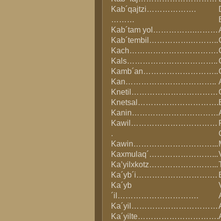
Kab´qajtzi……………….
………
Kab´tam yol…………….………
Kab´tembil…………….………..
Kach…………………………….
Kals……………………………..
Kamb´an………………………..
Kan……………………………..
Knetil……………………………
Knetsal………………………….
Kanin……………………………
Kawil……………………………
.
Kawin…………………………...
Kaxmulaq´……………………...
Ka’yilxkotz……………………...
Ka´yb´i………………………….
Ka´yb
´il………………………….
Ka´yil……………………………
Ka´yilte………………………….