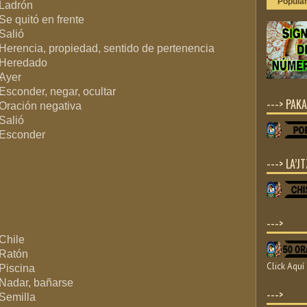
Popula
Ladrón
Se quitó en frente
.
Salió
.
Herencia, propiedad, sentido de pertenencia
Heredado
.
Ayer
.
Esconder, negar, ocultar
---> PAKA
…
Oración negativa
Salió
Esconder
---> LA’JT
--->
Chile
Ratón
Click Aquí
Piscina
.
Nadar, bañarse
--->
Semilla