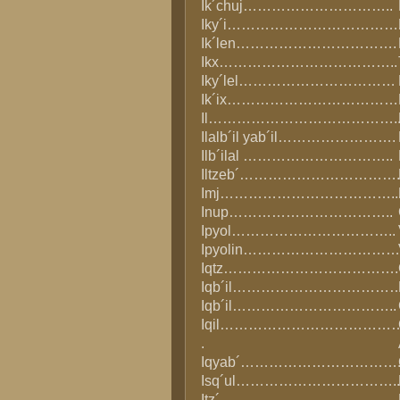
Ik´chuj…………………………..
Iky´i………………………………
Ik´len…………………………….
Ikx………………………………..
Iky´lel……………………………
Ik´ix………………………………
Il………………………………….
Ilalb´il yab´il…………………….
Ilb´ilal …………………………..
Iltzeb´……………………………
Imj………………………………..
Inup……………………………..
Ipyol……………………………..
Ipyolin……………………………
Iqtz……………………………….
Iqb´il……………………………
Iqb´il……………………………..
Iqil………………………………
.
Iqyab´……………………………
Isq´ul…………………………….
Itz´………………………………