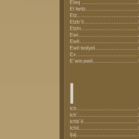
Eleq ……………………………..
El twitz…………………………..
Etz……………………………….
Etzb´il……………………………
Etzin…………………………….
Ewi……………………………….
Ewil………………………………
Ewil txolyol……………………
Ex……………………………….
E´win,ewil………………………
I
Ich………………………….……
Ich´……………………………….
Ichb´il……………………………
Ichil………………………………
Ijaj……………………………….