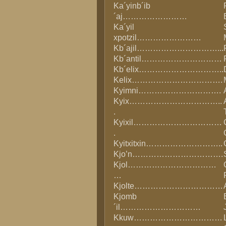
Ka´yinb´ib
´aj……………………
Ka´yil
xpotzil……………………
Kb´ajil…………………………...
Kb´antil…………………………
Kb´elix…………………………..
Kelix…………………………….
Kyimni………………………….
Kyix……………………………..
.
Kyixil……………………………
.
Kyitxitxin………………………..
Kjo’n…………………………….
Kjol……………………………
…
Kjolte……………………………
Kjomb
´il…………………………
Kkuw……………………………