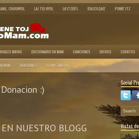
JANIL, CHIJUNYOL
LAJ TOJ KYOL
LA’JTZEB’L
B'ALQ'ILQAQ'
POMB' ITZ
AHUALES MAYAS
DICCIONARIO EN MAM
CANCIONES
DICHOS
CUENTOS
EN MAM
ORACIONES
LO MAS NUEVO
Social Pro
Donacion :)
 EN NUESTRO BLOGG
Vistas de