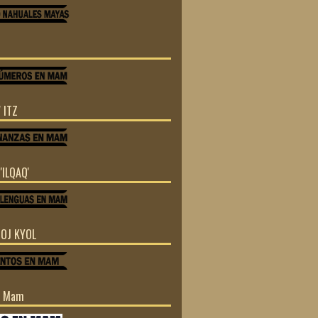
 ITZ
'ILQAQ'
TOJ KYOL
n Mam