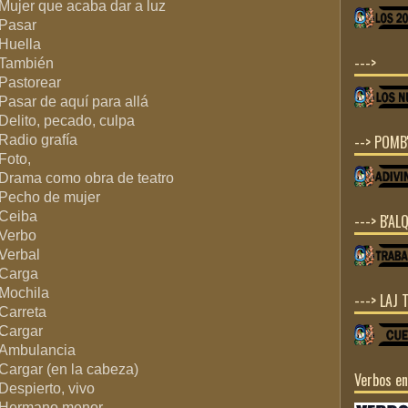
Mujer que acaba dar a luz
.
Pasar
Huella
--->
También
Pastorear
Pasar de aquí para allá
.
Delito, pecado, culpa
--> POMB'
Radio grafía
Foto,
.
Drama como obra de teatro
.
Pecho de mujer
Ceiba
---> B'ALQ
Verbo
.
Verbal
Carga
…
Mochila
---> LAJ 
Carreta
…
Cargar
Ambulancia
.
Cargar (en la cabeza)
Verbos e
.
Despierto, vivo
…
Hermano menor