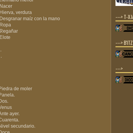
.
Nacer
Hierva, verdura
---> T-X
Desgranar maíz con la mano
.
Ropa
…
Regañar
Elote
---> B'IT
…
.
--->
Piedra de moler
Panela.
Dos.
Venus
Ante ayer.
Cuarenta.
Nivel secundario.
Doce.