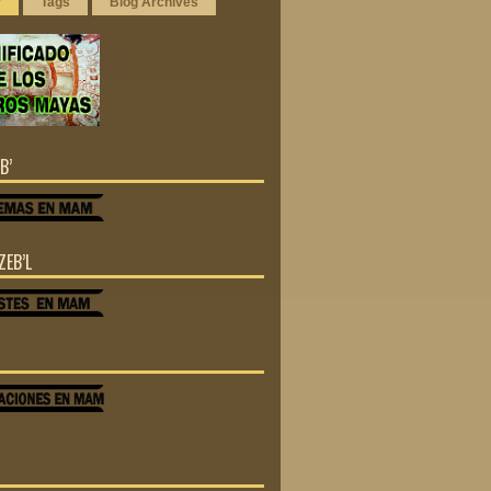
r
Tags
Blog Archives
B’
ZEB’L