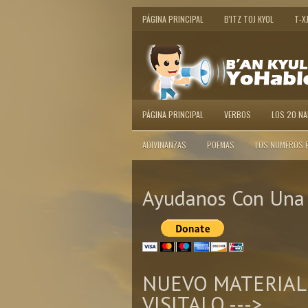
PÁGINA PRINCIPAL
B'ITZ TOJ KYOL
T-X
PÁGINA PRINCIPAL
VERBOS
LOS 20 N
ADIVINANZAS
POEMAS
LOS NUMEROS 
Ayudanos Con Una 
NUEVO MATERIAL
VISITALO --->