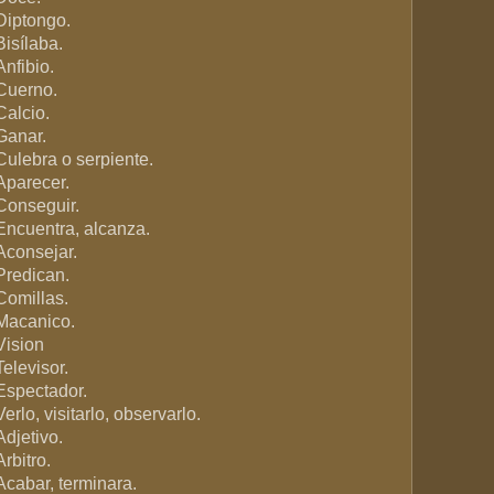
Diptongo.
Bisílaba.
Anfibio.
Cuerno.
Calcio.
Ganar.
Culebra o serpiente.
Aparecer.
Conseguir.
Encuentra, alcanza.
Aconsejar.
Predican.
Comillas.
Macanico.
Vision
Televisor.
Espectador.
Verlo, visitarlo, observarlo.
Adjetivo.
Arbitro.
Acabar, terminara.