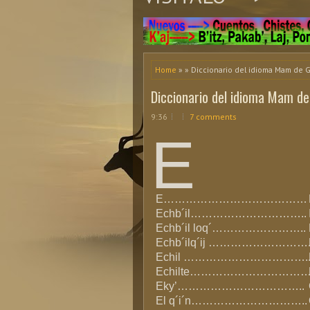
Home
» » Diccionario del idioma Mam de 
Diccionario del idioma Mam d
9:36
7 comments
E
E…………………………………
Echb´il…………………………..
Echb´il loq´……………………..
Echb´ilq´ij ………………………
Echil …………………………….
Echilte…………………………
Eky’……………………………..
El q´i´n…………………………..