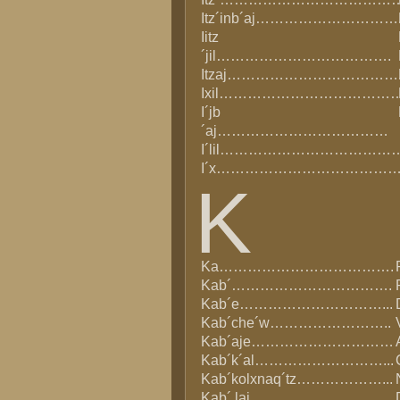
Itz´inb´aj…………………………
Iitz
´jil……………………………….
Itzaj………………………………
Ixil………………………………
I´jb
´aj………………………………
I´lil………………………………
I´x…………………………………
K
Ka……………………………….
Kab´…………………………….
Kab´e…………………………...
Kab´che´w……………………..
Kab´aje…………………………
Kab´k´al………………………...
Kab´kolxnaq´tz………………...
Kab´ laj…………………………