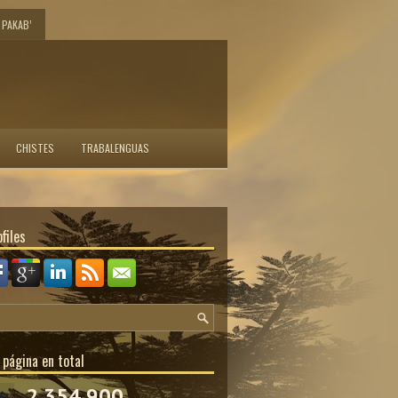
PAKAB’
CHISTES
TRABALENGUAS
files
 página en total
2,354,900