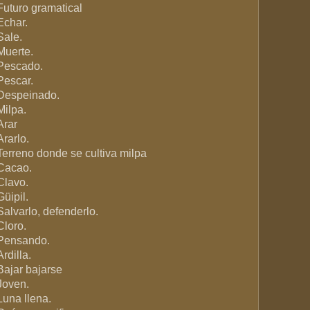
Futuro gramatical
Echar.
Sale.
Muerte.
Pescado.
Pescar.
Despeinado.
Milpa.
Arar
Ararlo.
Terreno donde se cultiva milpa
Cacao.
Clavo.
Güipil.
Salvarlo, defenderlo.
Cloro.
Pensando.
Ardilla.
Bajar bajarse
Joven.
Luna llena.