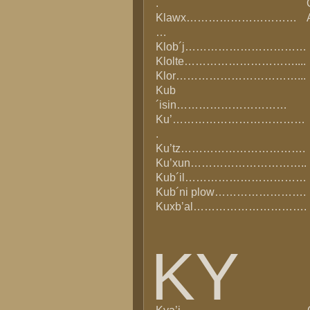
.
Klawx…………………………
…
Klob´j……………………………
Klolte…………………………....
Klor……………………………...
Kub
´isin…………………………
Ku’………………………………
.
Ku’tz…………………………….
Ku’xun…………………………..
Kub´il……………………………
Kub´ni plow…………………….
Kuxb’al………………………….
KY